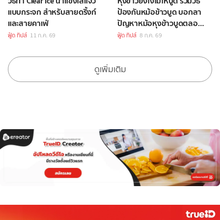
วิธีทำ Clear Ice น้ำแข็งใสแจ๋ว
หุงข้าวยังไงไม่ให้บูด รวมวิธี
แบบกระจก สำหรับสายดริ้งก์
ป้องกันหม้อข้าวบูด บอกลา
และสายคาเฟ่
ปัญหาหม้อหุงข้าวบูดตลอด
ไปได้เลย
ฟู้ด ทิปส์
11 ก.ค. 69
ฟู้ด ทิปส์
8 ก.ค. 69
ดูเพิ่มเติม