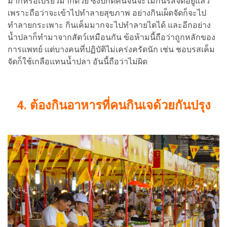
มากหรือเปรี้ยวมากด้วย ซึ่งปกติคนจีนจะไม่กินรสจัดอยู่แล้ว
เพราะถือว่าจะเข้าไปทำลายสุขภาพ อย่างกินเผ็ดจัดก็จะไป
ทำลายกระเพาะ กินเค็มมากจะไปทำลายไตได้ และอีกอย่าง
น้ำปลาก็ทำมาจากสัตว์เหมือนกัน ข้อห้ามนี้ถือว่าถูกหลักของ
การแพทย์ แต่บางคนที่ปฏิบัติไม่เคร่งครัดนัก เช่น ชอบรสเค็ม
จัดก็ใช้เกลือแทนน้ำปลา อันนี้ถือว่าไม่ผิด
4.
ต้องกินอาหารที่คนกินเจด้วยกันปรุง