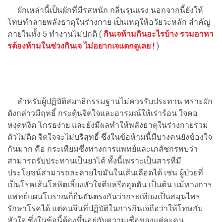
ผักเหล่านี้เป็นผักที่มีรสหนัก กลิ่นรุนแรง นอกจากนี้ยังให้
โทษทำลายพลังธาตุในร่างกาย เป็นเหตุให้อวัยวะหลัก สำคัญ
ภายในทั้ง 5 ทำงานไม่ปกติ (
กินเจห้ามกินอะไรบ้าง รวมอาหา
รต้องห้ามในช่วงกินเจ ไม่อยากเจแตกดูเลย !
)
สำหรับผู้ปฏิบัติสมาธิกรรมฐานไม่ควรรับประทาน พราะผัก
ดังกล่าวมีฤทธิ์ กระตุ้นจิตใจและอารมณ์ให้เร่าร้อน ใจคอ
หงุดหงิด โกรธง่าย และยังมีผลทำให้พลังธาตุในร่างกายรวม
ตัวไม่ติด จิตใจจะไม่บริสุทธิ์ ซึ่งในข้อห้ามนี้มีบางคนยังข้องใจ
กันมาก คือ กระเทียมซึ่งทางการแพทย์และเภสัชกรพบว่า
สามารถรับประทานเป็นยาได้ ทั้งนี้เพราะเป็นสารที่มี
ประโยชน์สามารถละลายไขมันในเส้นเลือดได้ เช่น ผู้ป่วยที่
เป็นโรคเส้นโลหิตเลี้ยงหัวใจตีบหรืออุดตัน เป็นต้น แม้ทางการ
แพทย์แผนโบราณก็ยืนยันตรงกันว่ากระเทียมเป็นสมุนไพร
รักษาโรคได้ แต่คนจีนที่ปฏิบัติในการกินเจถือว่าให้โทษกับ
หัวใจ ซึ่งในข้อนี้ต้องขึ้นอยู่กับความเชื่อของแต่ละคน