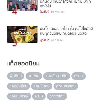
นกินดื่ม เที่ยวกลางคืน เมาไม่เมา ก็
เอาใจไป
4
ฟู้ด ทิปส์
19 พ.ย. 68
ประโยชน์ของ อะโวคาโด ผลไม้ไขมันดี
กินทุกวันดีไหม กินตอนไหนดีสุด
5
ฟู้ด ทิปส์
20 ก.ย. 65
แท็กยอดนิยม
ฟู้ดทิปส์
แคปชั่น
แคปชั่นสายกิน
คำคม
แคปชั่นอ่อย
แคปชั่นกิน
คำคมสายกิน
แคปชั่นคาเฟ่
ผลไม้
อาหารไทย