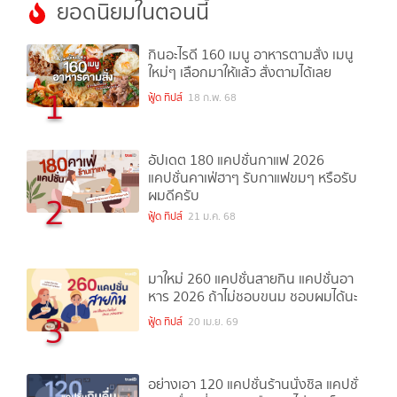
ยอดนิยมในตอนนี้
กินอะไรดี 160 เมนู อาหารตามสั่ง เมนู
ใหม่ๆ เลือกมาให้แล้ว สั่งตามได้เลย
1
ฟู้ด ทิปส์
18 ก.พ. 68
อัปเดต 180 แคปชั่นกาแฟ 2026
แคปชั่นคาเฟ่ฮาๆ รับกาแฟขมๆ หรือรับ
ผมดีครับ
2
ฟู้ด ทิปส์
21 ม.ค. 68
มาใหม่ 260 แคปชั่นสายกิน แคปชั่นอา
หาร 2026 ถ้าไม่ชอบขนม ชอบผมได้นะ
3
ฟู้ด ทิปส์
20 เม.ย. 69
อย่างเอา 120 แคปชั่นร้านนั่งชิล แคปชั่