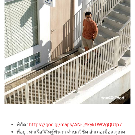
พิกัด :
https://goo.gl/maps/ANiQYkykDWVgQUtp7
ที่อยู่ : ท่าเรือวิสิทฐ์พันวา ตำบลวิชิต อำเภอเมือง ภูเก็ต