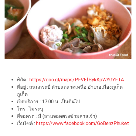
พิกัด :
https://goo.gl/maps/PFVEfSykKpWYGYFTA
ที่อยู่ : ถนนกระบี่ ตำบลตลาดเหนือ อำเภอเมืองภูเก็ต
ภูเก็ต
เปิดบริการ : 17.00 น. เป็นต้นไป
โทร : ไม่ระบุ
ที่จอดรถ : มี (ลานจอดตรงข้ามศาลเจ้า)
เว็บไซต์ :
https://www.facebook.com/GoBenzPhuket