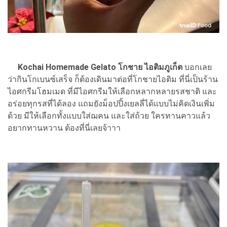
Kochai Homemade Gelato โกชาย ไอติมภูเก็ต
บอกเลย
ว่ากินโกเบนซ์เสร็จ ก็ต้องเดินมาต่อที่โกชายไอติม ที่นี่เป็นร้าน
ไอศกรีมโฮมเมด ที่มีไอศกรีมให้เลือกหลากหลายรสชาติ และ
อร่อยทุกรสที่ได้ลอง แถมยังม็อปปิ้งเยลลี่ได้แบบไม่คิดเงินเพิ่ม
ด้วย มีให้เลือกทั้งแบบใส่ฌคน และใส่ถ้วย ใครทานคาวแล้ว
อยากทานหวาน ต้องที่นี่เลยจ้าาา