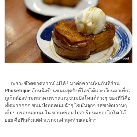
เพราะชีวิตขาดหวานไม่ได้ ! มาต่อความฟินกันที่ร้าน
Phuketique
อีกหนึ่งร้านขนมสุดปังที่ใครได้แวะเวียนมาเที่ยว
ภูเก็ตต้องห้ามพลาด เพราะเมนูขนมปังโทสต์ต่างๆ ของที่นี่คือ
เด็ดมากกกก ขนมปังทอดเนยฉ่ำๆ ไขมันจุกๆ รสชาติหวานๆ
เค็มๆ กรอบนอกนุ่มใน ทานพร้อมไปศกรีมนมฮอกไกโด โอ้
ยยย คือฟินตั้งแต่คำแรกจนคำสุดท้ายเลยจ้าา