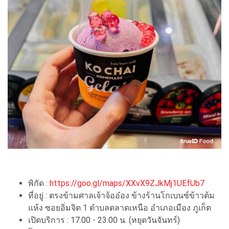
พิกัด :
https://goo.gl/maps/XXvX9ZJkMj1UEfUb7
ที่อยู่ : ตรงข้ามศาลเจ้าจ้ออ๋อง ข้างร้านโกเบนซ์ข้าวต้ม
แห้ง ซอยอิ่มจิต 1 ตำบลตลาดเหนือ อำเภอเมือง ภูเก็ต
เปิดบริการ : 17.00 - 23.00 น. (หยุดวันจันทร์)