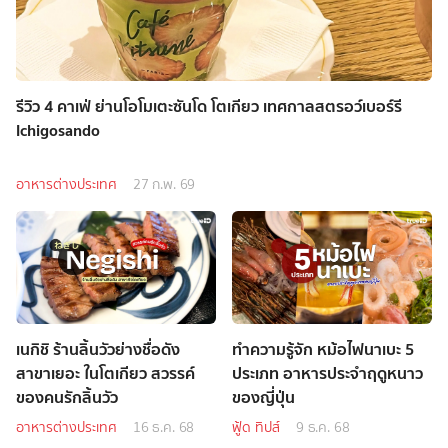
รีวิว 4 คาเฟ่ ย่านโอโมเตะซันโด โตเกียว เทศกาลสตรอว์เบอร์รี
Ichigosando
อาหารต่างประเทศ
27 ก.พ. 69
เนกิชิ ร้านลิ้นวัวย่างชื่อดัง
ทำความรู้จัก หม้อไฟนาเบะ 5
สาขาเยอะ ในโตเกียว สวรรค์
ประเภท อาหารประจำฤดูหนาว
ของคนรักลิ้นวัว
ของญี่ปุ่น
อาหารต่างประเทศ
16 ธ.ค. 68
ฟู้ด ทิปส์
9 ธ.ค. 68