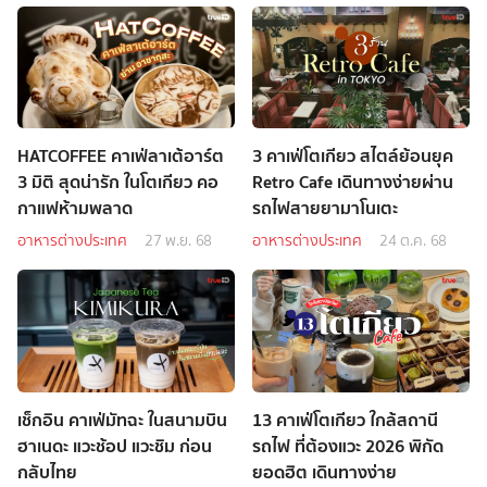
HATCOFFEE คาเฟ่ลาเต้อาร์ต
3 คาเฟ่โตเกียว สไตล์ย้อนยุค
3 มิติ สุดน่ารัก ในโตเกียว คอ
Retro Cafe เดินทางง่ายผ่าน
กาแฟห้ามพลาด
รถไฟสายยามาโนเตะ
อาหารต่างประเทศ
27 พ.ย. 68
อาหารต่างประเทศ
24 ต.ค. 68
เช็กอิน คาเฟ่มัทฉะ ในสนามบิน
13 คาเฟ่โตเกียว ใกล้สถานี
ฮาเนดะ แวะช้อป แวะชิม ก่อน
รถไฟ ที่ต้องแวะ 2026 พิกัด
กลับไทย
ยอดฮิต เดินทางง่าย