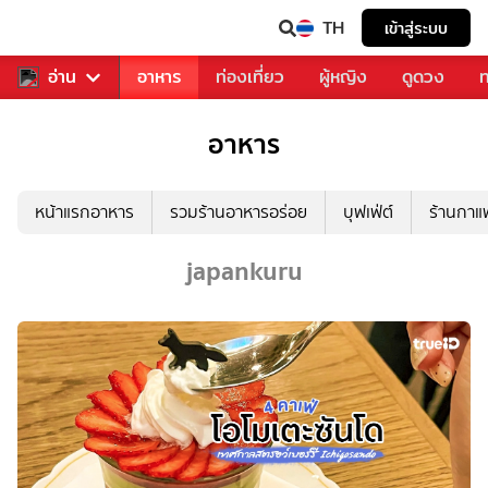
TH
เข้าสู่ระบบ
สารวงการเพลง
อ่าน
อาหาร
ท่องเที่ยว
ผู้หญิง
ดูดวง
ท
อาหาร
หน้าแรกอาหาร
รวมร้านอาหารอร่อย
บุฟเฟ่ต์
ร้านกา
japankuru