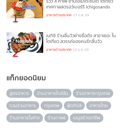
รีวิว 4 คาเฟ่ ย่านโอโมเตะซันโด โตเกียว
เทศกาลสตรอว์เบอร์รี Ichigosando
1
อาหารต่างประเทศ
27 ก.พ. 69
เนกิชิ ร้านลิ้นวัวย่างชื่อดัง สาขาเยอะ ใน
โตเกียว สวรรค์ของคนรักลิ้นวัว
2
อาหารต่างประเทศ
16 ธ.ค. 68
แท็กยอดนิยม
สูตรอาหาร
ร้านอาหารใกล้ฉัน
ร้านอาหารกรุงเทพ
รวมร้านอาหาร
กรุงเทพ
ฟู้ดทิปส์
อาหารไทย
ร้านอาหารในห้าง
ร้านกาแฟ
เมนูสร้างอาชีพ