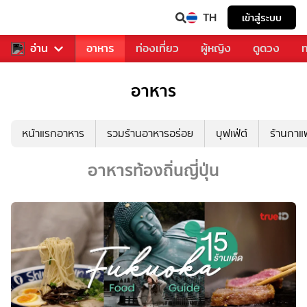
TH
เข้าสู่ระบบ
สารวงการเพลง
อ่าน
อาหาร
ท่องเที่ยว
ผู้หญิง
ดูดวง
ท
อาหาร
หน้าแรกอาหาร
รวมร้านอาหารอร่อย
บุฟเฟ่ต์
ร้านกา
อาหารท้องถิ่นญี่ปุ่น