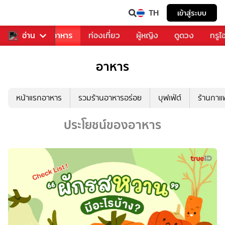
TH
เข้าสู่ระบบ
วงการเพลง
อ่าน
อาหาร
ท่องเที่ยว
ผู้หญิง
ดูดวง
ทรูไ
อาหาร
หน้าแรกอาหาร
รวมร้านอาหารอร่อย
บุฟเฟ่ต์
ร้านกา
ประโยชน์ของอาหาร