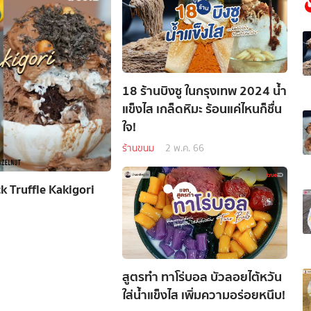
18 ร้านบิงซู ในกรุงเทพ 2024 น้ำ
แข็งไส เกล็ดหิมะ ร้อนแค่ไหนก็ชื่น
ใจ!
ร้านขนม
2 พ.ค. 66
ck Truffle Kakigori
สูตรทำ ทาโร่บอล บัวลอยไต้หวัน
ใส่น้ำแข็งไส เพิ่มความอร่อยหนึบ!