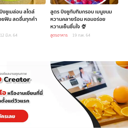
บิงซูเมล่อน สไตล์
สูตร บิงซูทับทิมกรอบ เมนูขนม
อยฟิน สดชื่นทุกคำ
หวานคลายร้อน หอมอร่อย
หวานเย็นชื่นใจ 🍨
12 มี.ค. 64
สูตรอาหาร
19 ก.พ. 64