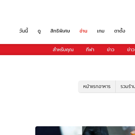
วันนี้
ดู
สิทธิพิเศษ
อ่าน
เกม
ตาตั้ง
สำหรับคุณ
กีฬา
ข่าว
ข่าว
หน้าแรกอาหาร
รวมร้า