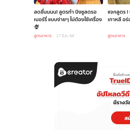
สดชื่นนนน! สูตรทำ บิงซูสตรอ
แจกสูตร ! 
เบอร์รี่ แบบง่ายๆ ไม่ต้องใช้เครื่อง
เกาหลี อร่
🍨
สูตรอาหาร
17 มี.ค. 64
สูตรอาหาร