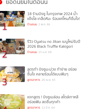
ยอดนิยมในตอนนี้
18 ร้านบิงซู ในกรุงเทพ 2024 น้ำ
แข็งไส เกล็ดหิมะ ร้อนแค่ไหนก็ชื่นใจ!
1
ร้านขนม
2 พ.ค. 66
รีวิว Oyatsu no Jikan เมนูใหม่รับปี
2026 Black Truffle Kakigori
2
ร้านขนม
15 ม.ค. 69
สูตรทำ บิงซูมะม่วง ทำง่าย อร่อย
ชื่นใจ คลายร้อนได้แบบฟินๆ
3
สูตรอาหาร
26 เม.ย. 65
แจกสูตร ! บิงซูเมล่อน สไตล์เกาหลี
อร่อยฟิน สดชื่นทุกคำ
สูตรอาหาร
12 มี.ค. 64