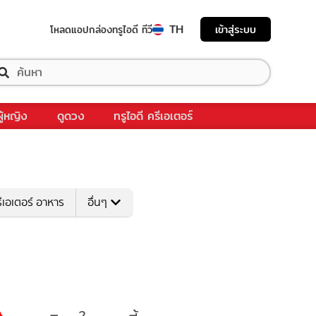
TH
เข้าสู่ระบบ
โหลดแอป
กล่องทรูไอดี ทีวี
ผู้หญิง
ดูดวง
ทรูไอดี ครีเอเตอร์
ีเอเตอร์ อาหาร
อื่นๆ