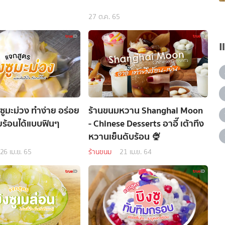
27 ต.ค. 65
ซูมะม่วง ทำง่าย อร่อย
ร้านขนมหวาน Shanghai Moon
ายร้อนได้แบบฟินๆ
- Chinese Desserts อาอี๊ เต้าทึง
หวานเย็นดับร้อน 🍨
26 เม.ย. 65
ร้านขนม
21 เม.ย. 64