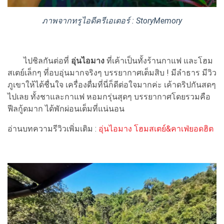
ภาพจากทรูไอดีครีเอเตอร์ : StoryMemory
ไปชิลกันต่อที่
อุ่นไอมาง
ที่เค้าเป็นทั้งร้านกาแฟ และโฮม
สเตย์เล็กๆ ที่อบอุ่นมากจริงๆ บรรยากาศเต็มสิบ ! มีลำธาร มีวิว
ภูเขาให้ได้ชื่นใจ เครื่องดื่มที่นี่ก็ดีต่อใจมากค่ะ เค้าดริปกันสดๆ
ไปเลย ทั้งชาและกาแฟ หอมกรุ่นสุดๆ บรรยากาศโดยรวมคือ
ฟีลกู้ดมาก ได้พักผ่อนเต็มที่แน่นอน
อ่านบทความรีวิวเพิ่มเติม :
อุ่นไอมาง โฮมสเตย์&คาเฟ่ยอดฮิต