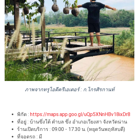
ภาพจากทรูไอดีครีเอเตอร์ : ก.ไกรศิรกานท์
พิกัด :
https://maps.app.goo.gl/uQp5XNnHBv18ixDr8
ที่อยู่ : บ้านขึ่งใต้ ตำบล ขึ่ง อำเภอเวียงสา จังหวัดน่าน
ร้านเปิดบริการ : 09.00 - 17.30 น. (หยุดวันพฤหัสบดี)
ที่จอดรถ : มี