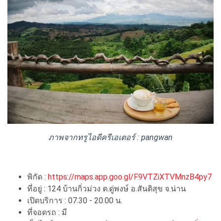
ภาพจากทรูไอดีครีเอเตอร์ : pangwan
พิกัด :
https://maps.app.goo.gl/F9VTZiXTVMnzB4py7
ที่อยู่ : 124 บ้านกิ่วม่วง ต.ดู่พงษ์ อ.สันติสุข จ.น่าน
เปิดบริการ : 07.30 - 20.00 น.
ที่จอดรถ : มี