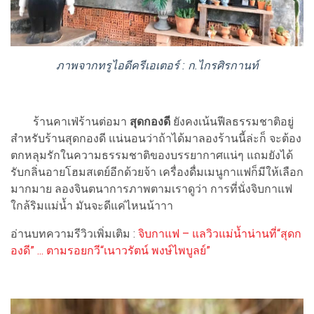
ภาพจากทรูไอดีครีเอเตอร์ : ก.ไกรศิรกานท์
ร้านคาเฟ่ร้านต่อมา
สุดกองดี
ยังคงเน้นฟีลธรรมชาติอยู่
สำหรับร้านสุดกองดี แน่นอนว่าถ้าได้มาลองร้านนี้ล่ะก็ จะต้อง
ตกหลุมรักในความธรรมชาติของบรรยากาศแน่ๆ แถมยังได้
รับกลิ่นอายโฮมสเตย์อีกด้วยจ้า เครื่องดื่มเมนูกาแฟก็มีให้เลือก
มากมาย ลองจินตนาการภาพตามเราดูว่า การที่นั่งจิบกาแฟ
ใกล้ริมแม่น้ำ มันจะดีแค่ไหนน้าาา
อ่านบทความรีวิวเพิ่มเติม :
จิบกาแฟ – แลวิวแม่น้ำน่านที่“สุดก
องดี” ... ตามรอยกวี“เนาวรัตน์ พงษ์ไพบูลย์”