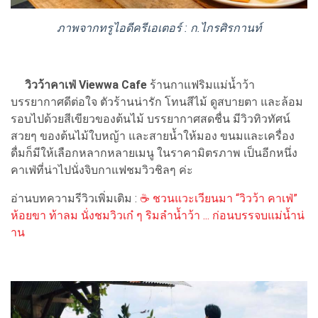
ภาพจากทรูไอดีครีเอเตอร์ : ก.ไกรศิรกานท์
วิวว้าคาเฟ่ Viewwa Cafe
ร้านกาแฟริมแม่น้ำว้า
บรรยากาศดีต่อใจ ตัวร้านน่ารัก โทนสีไม้ ดูสบายตา และล้อม
รอบไปด้วยสีเขียวของต้นไม้ บรรยากาศสดชื่น มีวิวทิวทัศน์
สวยๆ ของต้นไม้ใบหญ้า และสายน้ำให้มอง ขนมและเครื่อง
ดื่มก็มีให้เลือกหลากหลายเมนู ในราคามิตรภาพ เป็นอีกหนึ่ง
คาเฟ่ที่น่าไปนั่งจิบกาแฟชมวิวชิลๆ ค่ะ
อ่านบทความรีวิวเพิ่มเติม :
☕ ชวนแวะเวียนมา “วิวว้า คาเฟ่”
ห้อยขา ท้าลม นั่งชมวิวเก๋ ๆ ริมลำน้ำว้า ... ก่อนบรรจบแม่น้ำน่
าน