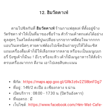
12. ฮิมวัดคาเฟ่
ตามไปชิลกันที่
ฮิมวัดคาเฟ่
ร้านกาแฟสุดเท่ ที่ตั้งอยู่ข้าง
วัดรัชดา ทำให้เป็นที่มาของชื่อร้าน ตัวร้านเค้าตกแต่งได้อย่าง
คูลสุดๆ ในสไตล์ลอฟต์ปูนเปลือย บรรยากาศดีต่อใจมากกกก
แอบวินเทจนิดๆ สายคาเฟ่ต้องไปเช็คอินถ่ายรูปให้ได้นะซิส
แถมเครื่องดื่มเค้าก็มีให้เลือกหลากหลาย หรือจะเป็นเมนูเบเก
อรี่ บิงซูเค้าก็มีนะ ! อ๊ะๆ หรือจะหิว เค้าก็มีเมนูอาหารให้สั่งจ้า
ครบเครื่องมากกก ดีงาม เอาไปเลยสิบคะแนน
พิกัด :
https://maps.app.goo.gl/GRk3z6v2Z58bnFDg7
ที่อยู่ : 149/2 ต.เปือ อ.เชียงกลาง จ.น่าน
เปิดบริการ : 08.00 - 17.30 น. (ปิดวันอังคาร)
ที่จอดรถ : มี
เว็บไซต์ :
https://www.facebook.com/Him-Wat-Cafe-