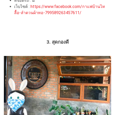
ที่จอดรถ : มี
เว็บไซต์ :
https://www.facebook.com/กาแฟบ้านไท
ลื้อ-ลำดวนผ้าทอ-799589263457611/
3. สุดกองดี