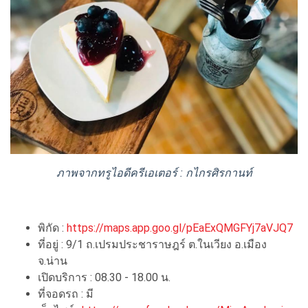
ภาพจากทรูไอดีครีเอเตอร์ : กไกรศิรกานท์
พิกัด :
https://maps.app.goo.gl/pEaExQMGFYj7aVJQ7
ที่อยู่ : 9/1 ถ.เปรมประชาราษฎร์ ต.ในเวียง อ.เมือง
จ.น่าน
เปิดบริการ : 08.30 - 18.00 น.
ที่จอดรถ : มี