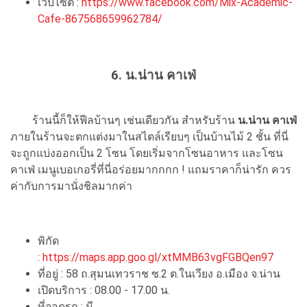
เว็บไซต์ :
https://www.facebook.com/Mix-Academic-
Cafe-867568659962784/
6. น.น่าน คาเฟ่
ร้านนี้ก็ให้ฟีลบ้านๆ เช่นเดียวกัน สำหรับร้าน
น.น่าน คาเฟ่
ภายในร้านจะตกแต่งมาในสไตล์เรียบๆ เป็นบ้านไม้ 2 ชั้น ที่นี่
จะถูกแบ่งออกเป็น 2 โซน โดยเริ่มจากโซนอาหาร และโซน
คาเฟ่ เมนูเบอเกอรี่ที่นี่อร่อยมากกกก ! แถมราคาก็น่ารัก ควร
ค่ากับการมานั่งชิลมากค่า
พิกัด
:
https://maps.app.goo.gl/xtMMB63vgFGBQen97
ที่อยู่ : 58 ถ.สุมนเทวราช ซ.2 ต.ในเวียง อ.เมือง จ.น่าน
เปิดบริการ : 08.00 - 17.00 น.
ที่จอดรถ : มี