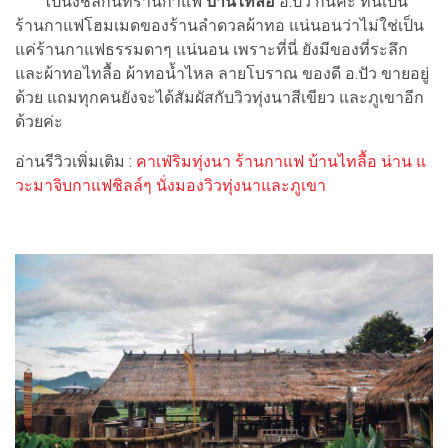
ไปนั่งชิลกันที่ร้านกาแฟ
บ้านไทลื้อ
อ.ปัว กันค่ะ ที่นี่เป็น
ร้านกาแฟโฮมเมดของร้านลำดวลผ้าทอ แน่นอนว่าไม่ใช่เป็น
แค่ร้านกาแฟธรรมดาๆ แน่นอน เพราะที่นี่ ยังมีของที่ระลึก
และผ้าทอไทลื้อ ผ้าทอน้ำไหล ลายโบราณ ของดี อ.ปัว ขายอยู่
ด้วย แถมทุกคนยังจะได้สัมผัสกับวิวทุ่งนาสีเขียว และภูเขาอีก
ด้วยค่ะ
อ่านรีวิวเพิ่มเติม :
คาเฟ่ริมทุ่งนา ร้านกาแฟ บ้านไทลื้อ น่าน แ
วะมาจิบกาแฟชิลล์ๆ นั่งมองวิวทุ่งนาและภูเขา