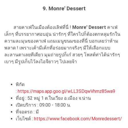
9. Monre' Dessert
สายคาเฟ่ในเมืองต้องเลิฟที่นี่ !
Monre' Dessert
คาเฟ่
เล็กๆ ที่บรรยากาศอบอุ่น น่ารักๆ ที่ใครไปก็ต้องตกหลุมรักใน
ความละมุนของคาเฟ่ แถมเมนูขนมของที่นี่ บอกเลยว่าห้าม
พลาด ! เพราะเค้ามีเค้กที่อร่อยมากจริงๆ มีให้เลือกแบบ
ละลานตาเลยทีเดียว มุมถ่ายรูปก็เก๋ สวยๆ โพสต์ท่าได้น่ารักๆ
เบาๆ มีรูปเก็บไว้ลงไอจียาวๆ ไปเลยจ้า
พิกัด
:
https://maps.app.goo.gl/wLL3SDqwVhmz85wa9
ที่อยู่ : 52 หมู่ 1 ต.ในเวียง อ.เมือง จ.น่าน
เปิดบริการ : 09.00 - 18.00 น.
ที่จอดรถ : มี
เว็บไซต์ :
https://www.facebook.com/Monredessert/