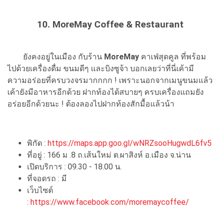
10. MoreMay Coffee & Restaurant
ยังคงอยู่ในเมือง กับร้าน
MoreMay
คาเฟ่สุดคูล ที่พร้อม
ไปด้วยเครื่องดื่ม ขนมดีๆ และบิงซูจ้า บอกเลยว่าที่นี่เค้ามี
ความอร่อยที่ครบวงจรมากกกก ! เพราะนอกจากเมนูขนมแล้ว
เค้ายังมีอาหารอีกด้วย ฝากท้องได้สบายๆ ครบเครื่องแถมยัง
อร่อยอีกด้วยนะ ! ต้องลองไปฝากท้องสักมื้อแล้วน้า
พิกัด :
https://maps.app.goo.gl/wNRZsooHugwdL6fv5
ที่อยู่ : 166 ม .8 ถ.เส้นใหม่ ต.ผาสิงห์ อ.เมือง จ.น่าน
เปิดบริการ : 09.30 - 18.00 น.
ที่จอดรถ : มี
เว็บไซต์
:
https://www.facebook.com/moremaycoffee/