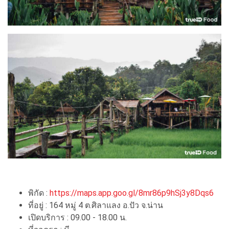
พิกัด :
https://maps.app.goo.gl/8mr86p9hSj3y8Dqs6
ที่อยู่ : 164 หมู่ 4 ต.ศิลาแลง อ.ปัว จ.น่าน
เปิดบริการ : 09.00 - 18.00 น.