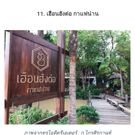
11. เฮือนฮังต่อ กาแฟน่าน
ภาพจากทรูไอดีครีเอเตอร์ : ก.ไกรศิรกานท์