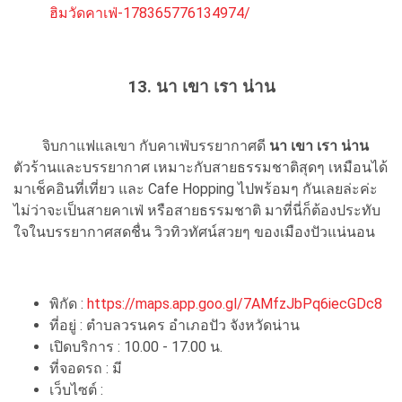
ฮิมวัดคาเฟ่-178365776134974/
13. นา เขา เรา น่าน
จิบกาแฟแลเขา กับคาเฟ่บรรยากาศดี
นา เขา เรา น่าน
ตัวร้านและบรรยากาศ เหมาะกับสายธรรมชาติสุดๆ เหมือนได้
มาเช็คอินที่เที่ยว และ Cafe Hopping ไปพร้อมๆ กันเลยล่ะค่ะ
ไม่ว่าจะเป็นสายคาเฟ่ หรือสายธรรมชาติ มาที่นี่ก็ต้องประทับ
ใจในบรรยากาศสดชื่น วิวทิวทัศน์สวยๆ ของเมืองปัวแน่นอน
พิกัด :
https://maps.app.goo.gl/7AMfzJbPq6iecGDc8
ที่อยู่ : ตำบลวรนคร อำเภอปัว จังหวัดน่าน
เปิดบริการ : 10.00 - 17.00 น.
ที่จอดรถ : มี
เว็บไซต์ :