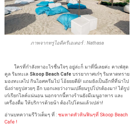
ภาพจากทรูไอดีครีเอเตอร์ :
Nathasa
ใครที่กำลังหาอะไรชื่นใจๆ อยู่ล่ะก็ มาที่นี่เลยค่ะ คาเฟ่สุด
คูล ริมทะเล
Skoop Beach Cafe
บรรยากาศเก๋ๆ ริมหาดทราย
มองทะเลไป กินไอศครีมไป โอ้ยยยดีย์! แถมยังเป็นอีกที่ที่น่าไป
นั่งถ่ายรูปสวยๆ อีก บอกเลยว่างานเปลี่ยนรูปโปรต้องมา! ได้รูป
เก๋เรียกไลค์แน่นอน นอกจากนี้ทางร้านยังมีเมนูอาหาร และ
เครื่องดื่ม ให้บริการด้วยน้า ต้องไปโดนแล้วเปล่า!
อ่านบทความรีวิวเต็มๆ ที่ :
ชมหาดหัวหินฟินๆที่ Skoop Beach
Cafe !