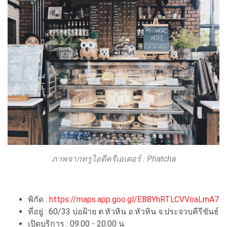
ภาพจากทรูไอดีครีเอเตอร์ : Phatcha
พิกัด :
https://maps.app.goo.gl/EB8YhRTLCVVoaLmA7
ที่อยู่ : 60/33 บ่อฝ้าย ต.หัวหิน อ.หัวหิน จ.ประจวบคีรีขันธ์
เปิดบริการ : 09.00 - 20.00 น.