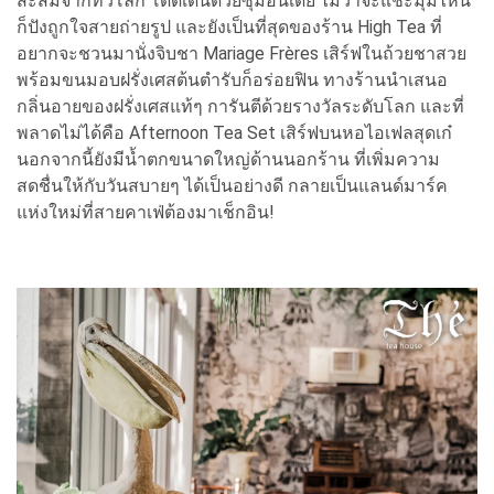
สะสมจากทั่วโลก โดดเด่นด้วยซุ้มอินเดีย ไม่ว่าจะแชะมุมไหน
ก็ปังถูกใจสายถ่ายรูป และยังเป็นที่สุดของร้าน High Tea ที่
อยากจะชวนมานั่งจิบชา Mariage Frères เสิร์ฟในถ้วยชาสวย
พร้อมขนมอบฝรั่งเศสต้นตำรับก็อร่อยฟิน ทางร้านนำเสนอ
กลิ่นอายของฝรั่งเศสแท้ๆ การันตีด้วยรางวัลระดับโลก และที่
พลาดไม่ได้คือ Afternoon Tea Set เสิร์ฟบนหอไอเฟลสุดเก๋
นอกจากนี้ยังมีน้ำตกขนาดใหญ่ด้านนอกร้าน ที่เพิ่มความ
สดชื่นให้กับวันสบายๆ ได้เป็นอย่างดี กลายเป็นแลนด์มาร์ค
แห่งใหม่ที่สายคาเฟ่ต้องมาเช็กอิน!