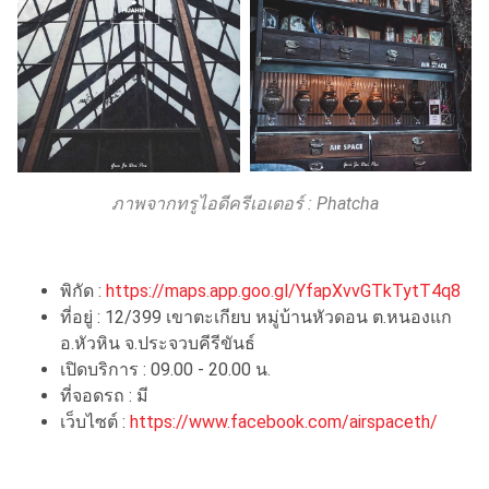
ภาพจากทรูไอดีครีเอเตอร์ : Phatcha
พิกัด :
https://maps.app.goo.gl/YfapXvvGTkTytT4q8
ที่อยู่ : 12/399 เขาตะเกียบ หมู่บ้านหัวดอน ต.หนองแก
อ.หัวหิน จ.ประจวบคีรีขันธ์
เปิดบริการ : 09.00 - 20.00 น.
ที่จอดรถ : มี
เว็บไซต์ :
https://www.facebook.com/airspaceth/