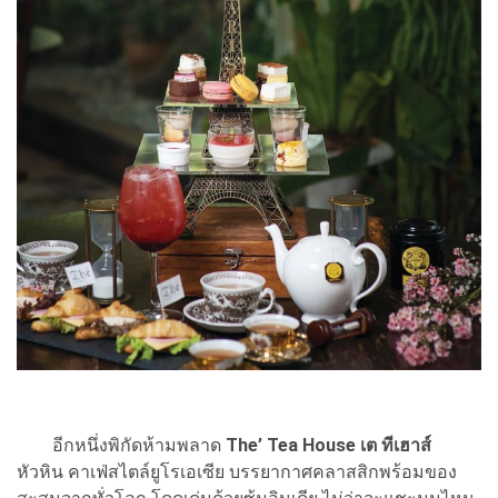
อีกหนึ่งพิกัดห้ามพลาด
The’ Tea House
เต ทีเฮาส์
หัวหิน คาเฟ่สไตล์ยูโรเอเซีย บรรยากาศคลาสสิกพร้อมของ