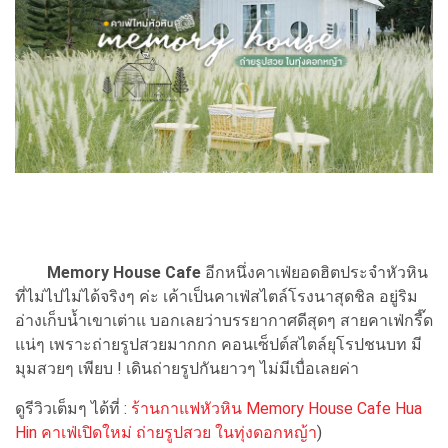
Memory House Cafe
อีกหนึ่งคาเฟ่ยอดฮิตประจำหัวหิน
ที่ไม่ไปไม่ได้จริงๆ ค่ะ เค้าเป็นคาเฟ่สไตล์โรงนาสุดชิล อยู่ริม
อ่างเก็บน้ำเขาเต่าแ บอกเลยว่าบรรยากาศดีสุดๆ สายคาเฟ่กรี๊ด
แน่ๆ เพราะถ่ายรูปสวยมากกก คอนเซ็ปต์สไตล์ยุโรปชนบท มี
มุมสวยๆ เพียบ ! เดินถ่ายรูปกันยาวๆ ไม่มีเบื่อเลยค่า
ดูรีวิวเต็มๆ ได้ที่ :
ร้านกาแฟหัวหิน Memory House Cafe Hua
Hin คาเฟ่เปิดใหม่ ถ่ายรูปสวย ในทุ่งดอกหญ้า
)