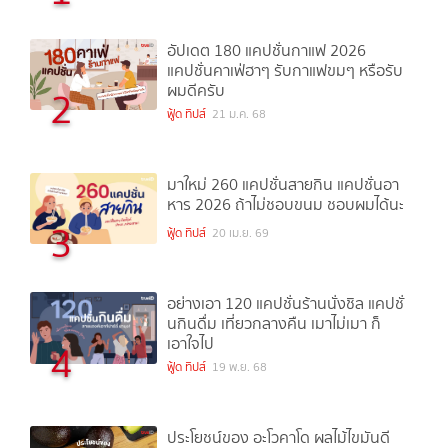
อัปเดต 180 แคปชั่นกาแฟ 2026
แคปชั่นคาเฟ่ฮาๆ รับกาแฟขมๆ หรือรับ
ผมดีครับ
2
ฟู้ด ทิปส์
21 ม.ค. 68
มาใหม่ 260 แคปชั่นสายกิน แคปชั่นอา
หาร 2026 ถ้าไม่ชอบขนม ชอบผมได้นะ
3
ฟู้ด ทิปส์
20 เม.ย. 69
อย่างเอา 120 แคปชั่นร้านนั่งชิล แคปชั่
นกินดื่ม เที่ยวกลางคืน เมาไม่เมา ก็
เอาใจไป
4
ฟู้ด ทิปส์
19 พ.ย. 68
ประโยชน์ของ อะโวคาโด ผลไม้ไขมันดี