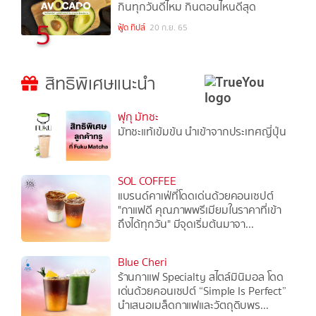
กินทุกวันดีไหม กินตอนไหนดีสุด
5
ฟู้ด ทิปส์
20 ก.ย. 65
สิทธิพิเศษแนะนำ
ฟุกุ มัทชะ
มัทชะแท้เข้มข้น นำเข้าจากประเทศญี่ปุ่น
SOL COFFEE
แบรนด์คาเฟ่ที่โดดเด่นด้วยคอนเซปต์
"กาแฟดี คุณภาพพรีเมียมในราคาที่เข้า
ถึงได้ทุกวัน" มีจุดเริ่มต้นมาจา...
Blue Cheri
ร้านกาแฟ Specialty สไตล์มินิมอล โดด
เด่นด้วยคอนเซปต์ “Simple Is Perfect”
นำเสนอเมล็ดกาแฟและวัตถุดิบพร...