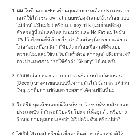
นม
ในร้านกาแฟบางร้านคุณสามารถเลือกประเภทของ
นมที่ใช้ได้ เช่น low fat แบบพร่องมันเนย(อ้วนน้อย แบบ
ไม่อ้วนไม่มีนะจ๊ะ) หรือแบบ soy milk (นมถั่วเหลือง)
สำหรับผู้ที่แพ้แลคโตสในนมวัว และ No Fat นมไขมัน
0% ไว้เพื่อคนที่ซีเรียสเรื่องไขมันจริงๆ (แต่รสกาแฟอาจ
ไม่อร่อยเหมือนเดิม) มีทิปส์เล็กน้อยเผื่อคนที่ดื่มแบบ
หวานน้อยและใช้นมไขมันต่ำด้วย หากคุณไปดื่มกาแฟที่
ต่างประเทศสามารถใช้คำว่า “Skinny” ได้เลยครับ
กาแฟ
เลือกว่าจะเอาแบบปกติ หรือแบบไม่มีคาเฟอีน
(Decaf) บางคนชอบแบบนี้เพราะมันไม่เข้มมาก แต่ส่วน
ใหญ่เราดื่มกาแฟกันเพราะอยากได้คาเฟอีนนี่นะ
วิปครีม
นุ่มเนียนแบบนี้ใครก็ชอบ โดยปกติหากสั่งกาแฟ
ประเภทปั่น ก็มักจะมีวิปครีมโปะมาให้อยู่แล้ว หรือบาง
ร้านจะถามคุณก่อนเลยว่าใส่วิปครีมด้วยหรือเปล่า?
ไซรัป (Syrup)
หรือน้ำเชื่อมกลิ่นต่างๆ เพิ่มรสชาติให้