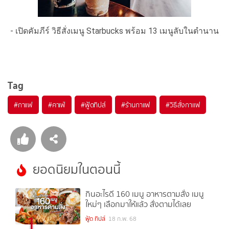
- เปิดคัมภีร์ วิธีสั่งเมนู Starbucks พร้อม 13 เมนูลับในตำนาน
Tag
#
กาแฟ
#
คาเฟ่
#
ฟู้ดทิปส์
#
ร้านกาแฟ
#
วิธีสั่งกาแฟ
ยอดนิยมในตอนนี้
กินอะไรดี 160 เมนู อาหารตามสั่ง เมนู
ใหม่ๆ เลือกมาให้แล้ว สั่งตามได้เลย
1
ฟู้ด ทิปส์
18 ก.พ. 68