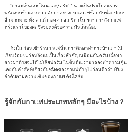
“กาแฟเย็นแบบไหนดีคะ/ครับ?” นี่จะเป็นประโยคแรกที่
พนักงานร้านจะถามกลับมาอย่างแน่นอน พร้อมกับชื่อแปลกๆ
อีกมากมาย ทั้ง ลาเต้ มอคค่า อเมริกาโน ฯลฯ การสั่งกาแฟ
ครั้งแรกใของผมจึงจบลงด้วยความมึนเล็กน้อย
ดังนั้น ก่อนเข้าร้านกาแฟนั้น การศึกษาทำการบ้านมาให้
เรียบร้อยซะก่อนจึงนับเป็นเรื่องสำคัญเหมือนกันครับ เผื่อพา
สาวมาด้วยจะได้ไม่เสียฟอร์ม ในขั้นต้นเรามาลองทำความคุ้น
เคยกับคำศัพท์เกี่ยวกับชนิดของกาแฟทั่วๆไปก่อนดีกว่า เรียง
ลำดับตามความเข้มของกาแฟ ดังนี้ครับ
รู้จักกับกาแฟประเภทหลักๆ มีอะไรบ้าง ?