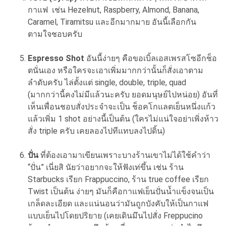
กาแฟ เช่น Hezelnut, Raspberry, Almond, Banana,
Caramel, Tiramitsu และอีกมากมาย อันนี้เลือกกัน
ตามใจชอบครับ
Espresso Shot
อันนี้ง่ายๆ คือขอเบิ้ลเอสเพรสโซอีกช็อ
ตนั่นเอง หรือใครจะเอาเพิ่มมากกว่านั้นก็สั่งเอาตาม
ลำดับครับ ไล่ตั้งแต่ single, double, triple, quad
(มากกว่านี้คงไม่มีแล้วนะครับ ยอดมนุษย์ไปหน่อย) อันที่
เห็นเพื่อนชอบสั่งประจำจะเป็น ช็อคโกแลตเย็นหนึ่งแก้ว
แล้วเพิ่ม 1 shot อย่างนี้เป็นต้น (ใครไม่แน่ใจอย่าเพิ่งห้าว
สั่ง triple ครับ เคยลองไปทีแทบลงไปดิ้น)
ปั่น
ที่ต้องเอามาเขียนเพราะบางร้านเขาไม่ได้ใช้คำว่า
“ปั่น” เนี่ยสิ นัยว่าอยากจะให้ฟังเท่ขึ้น เช่น ร้าน
Starbucks เรียก Frappuccino, ร้าน true coffee เรียก
Twist เป็นต้น ง่ายๆ มันก็คือกาแฟเย็นปั่นน้ำแข็งจนเป็น
เกล็ดละเอียด และแน่นอนว่ามันถูกบังคับให้เป็นกาแฟ
แบบเย็นไปโดยปริยาย (เคยเดินมึนไปสั่ง Freppucino