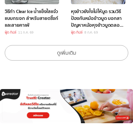
วิธีทำ Clear Ice น้ำแข็งใสแจ๋ว
หุงข้าวยังไงไม่ให้บูด รวมวิธี
แบบกระจก สำหรับสายดริ้งก์
ป้องกันหม้อข้าวบูด บอกลา
และสายคาเฟ่
ปัญหาหม้อหุงข้าวบูดตลอด
ไปได้เลย
ฟู้ด ทิปส์
11 ก.ค. 69
ฟู้ด ทิปส์
8 ก.ค. 69
ดูเพิ่มเติม