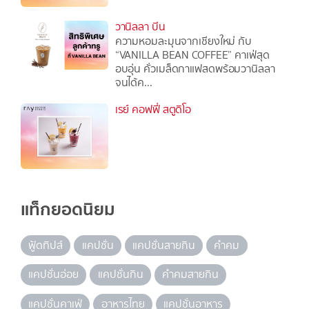
วานิลลา บีน
ความหอมละมุนจากเชียงใหม่ กับ
“VANILLA BEAN COFFEE” คาเฟ่สุด
อบอุ่น คั่วเมล็ดกาแฟสดพร้อมวานิลลา
จนได้ค...
เรย์ คอฟฟี่ สตูดิโอ
แท็กยอดนิยม
ฟู้ดทิปส์
แคปชั่น
แคปชั่นสายกิน
คำคม
แคปชั่นอ่อย
แคปชั่นกิน
คำคมสายกิน
แคปชั่นคาเฟ่
อาหารไทย
แคปชั่นอาหาร