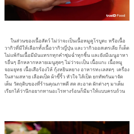
ในส่วนของเนื้อสัตว์ ไม่ว่าจะเป็นเนื้อหมูคูโรบูตะ หรือเนื้อ
วากิวที่มีให้เลือกทั้งเนื้อวากิวญี่ปุ่น และวากิวออสเตรเลีย ก็เด็ด
ไม่แพ้กันเนื้อมีมันแทรกทุกคำชุ่มฉ่ำทุกชิ้น และยังมีเมนูอาหา
รอื่นๆ อีกหลากหลายเมนูสุดๆ ไม่ว่าจะเป็น เนื้อแกะ เนื้อหมู
จอมยุทธ เนื้อเสือร้องไห้ กุ้งหยินหยาง อาหารทะเลสดๆ เครื่อง
ในสามสหาย เลือดเป็ด ผ้าขี้ริ้ว หัวใจ ไส้เป็ด ยกทัพกันมาจัด
เต็ม วัตถุดิบของที่ร้านคุณภาพดี สด สะอาด ผักต่างๆ มาเต็ม
เรียกได้ว่านึกอยากทานอะไรทางร้อนก็มีมาให้แบบครบถ้วน