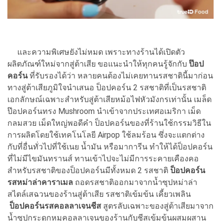
และความพิเศษยังไม่หมด เพราะทางร้านได้เปิดตัว
ผลิตภัณฑ์ใหม่จากสู่ต้าเสีย ขอแนะนำให้ทุกคนรู้จักกับ
ป๊อป
คอร์น
ที่รับรองได้ว่า หลายคนต้องไม่เคยทานรสชาตินี้มาก่อน
ทางสู่ต้าเสียภูมิใจนำเสนอ ป็อปคอร์น 2 รสชาติที่เป็นรสชาติ
เอกลักษณ์เฉพาะสำหรับสู่ต้าเสียหม้อไฟหัวมังกรเท่านั้น เมล็ด
ป๊อปคอร์นทรง Mushroom นำเข้าจากประเทศอเมริกา เม็ด
กลมสวย เม็ดใหญ่พอดีคำ ป็อปคอร์นของที่ร้านใช้กรรมวิธีใน
การผลิตโดยใช้เทคโนโลยี Airpop ใช้ลมร้อน ซึ่งจะแตกต่าง
กับที่อื่นทั่วไปที่ใช้เนย น้ำมัน หรือมาการีน ทำให้ได้ป็อปคอร์น
ที่ไม่มีไขมันทรานส์ ทานเข้าไปจะไม่มีการระคายเคืองคอ
สำหรับรสชาติของป็อปคอร์นมีทั้งหมด 2 รสชาติ
ป็อปคอร์น
รสหม่าล่าคาราเมล
ถอดรสชาติออกมาจากน้ำซุปหม่าล่า
สไตล์เสฉวนของร้านสู่ต้าเสีย รสชาติเข้มข้น เคี้ยวเพลิน
ป็อปคอร์นรสคอลลาเจนชีส
สูตรลับเฉพาะของสู่ต้าเสียมาจาก
น้ำซุปกระดูกหมูคอลลาเจนของร้านกับชีสเข้มข้นผสมผสาน