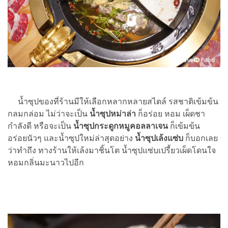
น้ำซุปของที่ร้านมีให้เลือกหลากหลายสไตล์ รสชาติเข้มข้น
กลมกล่อม ไม่ว่าจะเป็น
น้ำซุปหม่าล่า
ก็อร่อย หอม เผ็ดชา
กำลังดี หรือจะเป็น
น้ำซุปกระดูกหมูคอลลาเจน
ก็เข้มข้น
อร่อยนัวๆ และน้ำซุปใหม่ล่าสุดอย่าง
น้ำซุปเล้งแซ่บ
ก็บอกเลย
ว่าทำถึง ทางร้านให้เล้งมาชิ้นโต น้ำซุปแซ่บเปรี้ยวเผ็ดโดนใจ
หอมกลิ่นมะนาวไปอีก