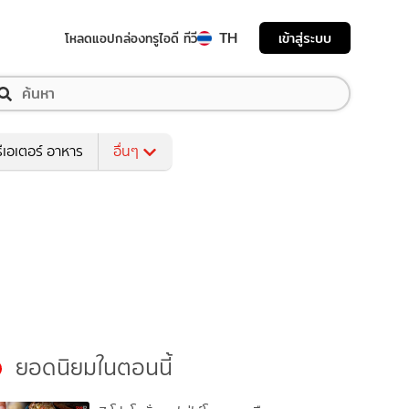
TH
เข้าสู่ระบบ
โหลดแอป
กล่องทรูไอดี ทีวี
ีเอเตอร์ อาหาร
อื่นๆ
ยอดนิยมในตอนนี้