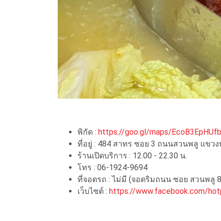
พิกัด :
https://goo.gl/maps/EcoB3EpHU
ที่อยู่ : 484 สาทร ซอย 3 ถนนสวนพลู แขว
ร้านเปิดบริการ : 12.00 - 22.30 น.
โทร : 06-1924-9694
ที่จอดรถ : ไม่มี (จอดริมถนน ซอย สวนพลู 8
เว็บไซต์ :
https://www.facebook.com/ho