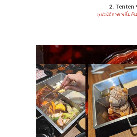
2. Tenten 
บุฟเฟ่ต์ราคาเริ่มต