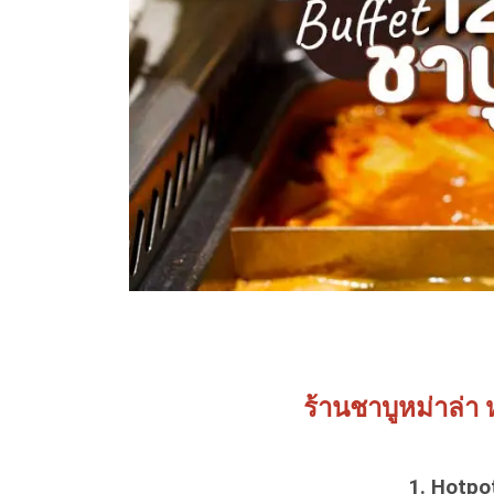
ร้านชาบูหม่าล่า
1. Hotpo