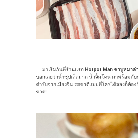
มาเริ่มกันที่ร้านแรก
Hotpot Man ชาบูหมาล่
บอกเลยว่าน้ำซุปเด็ดมาก น้ำจิ้มโดน มาพร้อมกั
ตำรับจากเมืองจีน รสชาติแบบที่ใครได้ลองก็ต้องร
ขาด!