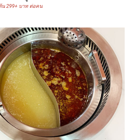
ต้น 299+ บาท ต่อคน