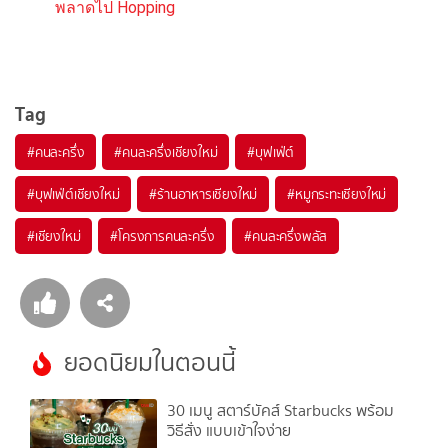
พลาดไป Hopping
Tag
#
คนละครึ่ง
#
คนละครึ่งเชียงใหม่
#
บุฟเฟ่ต์
#
บุฟเฟ่ต์เชียงใหม่
#
ร้านอาหารเชียงใหม่
#
หมูกระทะเชียงใหม่
#
เชียงใหม่
#
โครงการคนละครึ่ง
#
คนละครึ่งพลัส
ยอดนิยมในตอนนี้
30 เมนู สตาร์บัคส์ Starbucks พร้อม
วิธีสั่ง แบบเข้าใจง่าย