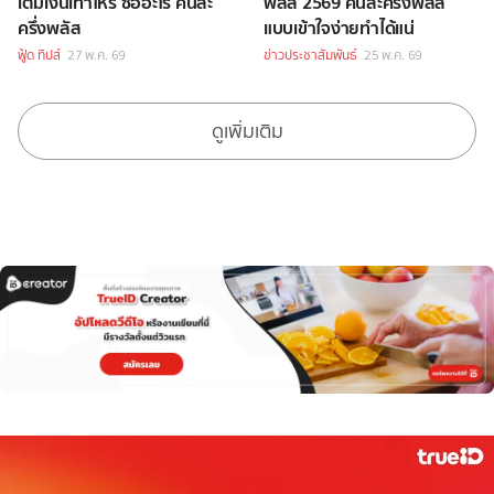
เติมเงินเท่าไหร่ ซื้ออะไร คนละ
พลัส 2569 คนละครึ่งพลัส
ครึ่งพลัส
แบบเข้าใจง่ายทำได้แน่
ฟู้ด ทิปส์
27 พ.ค. 69
ข่าวประชาสัมพันธ์
25 พ.ค. 69
ดูเพิ่มเติม