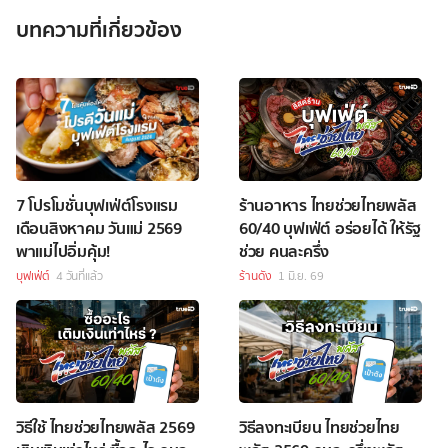
บทความที่เกี่ยวข้อง
7 โปรโมชั่นบุฟเฟ่ต์โรงแรม
ร้านอาหาร ไทยช่วยไทยพลัส
เดือนสิงหาคม วันแม่ 2569
60/40 บุฟเฟ่ต์ อร่อยได้ ให้รัฐ
พาแม่ไปอิ่มคุ้ม!
ช่วย คนละครึ่ง
บุฟเฟ่ต์
4 วันที่แล้ว
ร้านดัง
1 มิ.ย. 69
วิธีใช้ ไทยช่วยไทยพลัส 2569
วิธีลงทะเบียน ไทยช่วยไทย