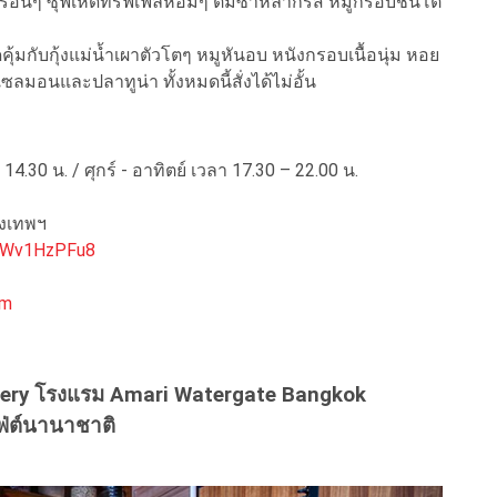
เผาร้อนๆ ซุฟเห็ดทรัฟเฟิลหอมๆ ติ่มซำหลากรส หมูกรอบชิ้นโต
ุ้มกับกุ้งแม่น้ำเผาตัวโตๆ หมูหันอบ หนังกรอบเนื้อนุ่ม หอย
มอนและปลาทูน่า ทั้งหมดนี้สั่งได้ไม่อั้น
14.30 น. / ศุกร์ - อาทิตย์ เวลา 17.30 – 22.00 น.
ุงเทพฯ
hzWv1HzPFu8
am
lery โรงแรม Amari Watergate Bangkok
ฟ่ต์นานาชาติ