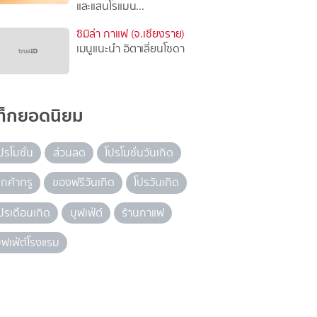
และแสนโรแมน...
ซิมิล่า กาแฟ (จ.เชียงราย)
เมนูแนะนำ อิตาเลี่ยนโซดา
ท็กยอดนิยม
ปรโมชั่น
ส่วนลด
โปรโมชั่นวันเกิด
ูกค้าทรู
ของฟรีวันเกิด
โปรวันเกิด
ปรเดือนเกิด
บุฟเฟ่ต์
ร้านกาแฟ
ุฟเฟ่ต์โรงแรม