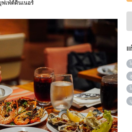
บุฟเฟ่ต์ดินเนอร์
แ
โ
ล
โ
บ