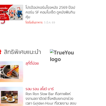
โปรป๊อปคอร์นโรงหนัง 2569 ป๊อป
คอร์น SF คอมโบเซ็ต ดูหนังฟินกิน
5
คุ้ม
โปรโมชั่นอาหาร
5 มี.ค. 69
สิทธิพิเศษแนะนำ
สุกี้ตี๋น้อย
รอน รอน สโลว์ บาร์
Ron Ron Slow Bar คือคาเฟ่แห่
งงานสถาปัตย์ ซึ่งหยิบยกเอาช่วง
เวลา Golden Hour ที่สวยงาม สงบ