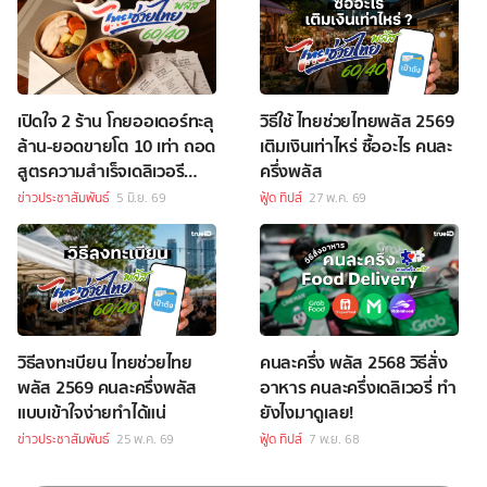
เปิดใจ 2 ร้าน โกยออเดอร์ทะลุ
วิธีใช้ ไทยช่วยไทยพลัส 2569
ล้าน-ยอดขายโต 10 เท่า ถอด
เติมเงินเท่าไหร่ ซื้ออะไร คนละ
สูตรความสำเร็จเดลิเวอรี
ครึ่งพลัส
พร้อมลุย “ไทยช่วยไทยพลัส
ข่าวประชาสัมพันธ์
5 มิ.ย. 69
ฟู้ด ทิปส์
27 พ.ค. 69
60/40”
วิธีลงทะเบียน ไทยช่วยไทย
คนละครึ่ง พลัส 2568 วิธีสั่ง
พลัส 2569 คนละครึ่งพลัส
อาหาร คนละครึ่งเดลิเวอรี่ ทำ
แบบเข้าใจง่ายทำได้แน่
ยังไงมาดูเลย!
ข่าวประชาสัมพันธ์
25 พ.ค. 69
ฟู้ด ทิปส์
7 พ.ย. 68