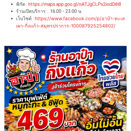
พิกัด :
https://maps.app.goo.gl/nATJgCLPx2iodDih8
ร้านเปิดบริการ : 16.00 - 23.00 น.
https://www.facebook.com/p/อาป๋า-ทะเล
เว็บไซต์ :
เผา-กิ่งแก้ว-สมุทรปราการ-100087925254802/