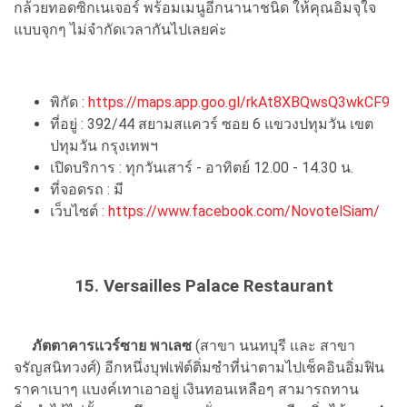
กล้วยทอดซิกเนเจอร์ พร้อมเมนูอีกนานาชนิด ให้คุณอิ่มจุใจ
แบบจุกๆ ไม่จำกัดเวลากันไปเลยค่ะ
พิกัด :
https://maps.app.goo.gl/rkAt8XBQwsQ3wkCF9
ที่อยู่ : 392/44 สยามสแควร์ ซอย 6 แขวงปทุมวัน เขต
ปทุมวัน กรุงเทพฯ
เปิดบริการ : ทุกวันเสาร์ - อาทิตย์ 12.00 - 14.30 น.
ที่จอดรถ : มี
เว็บไซต์ :
https://www.facebook.com/NovotelSiam/
15. Versailles Palace Restaurant
ภัตตาคารเเวร์ซาย พาเลซ
(สาขา นนทบุรี เเละ สาขา
จรัญสนิทวงศ์) อีกหนึ่งบุฟเฟ่ต์ติ่มซำที่น่าตามไปเช็คอินอิ่มฟิน
ราคาเบาๆ แบงค์เทาเอาอยู่ เงินทอนเหลือๆ สามารถทาน