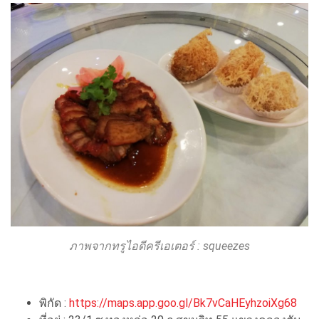
ภาพจากทรูไอดีครีเอเตอร์ :
squeezes
พิกัด :
https://maps.app.goo.gl/Bk7vCaHEyhzoiXg68