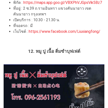
พิกัด :
https://maps.app.goo.gl/VBXPhVJGpsVik5Bz7
ที่อยู่ : 2 ซ.39 ถ.รามอินทรา แขวงคันนายาว เขต
คันนายาว กรุงเทพฯ
เปิดบริการ : 10.30 - 21.30 น.
ที่จอดรถ : มี
เว็บไซต์ :
https://www.facebook.com/Liuxiangfong/
12. หมู
ปู
เนื้อ
ติ่มซำบุฟเฟต์