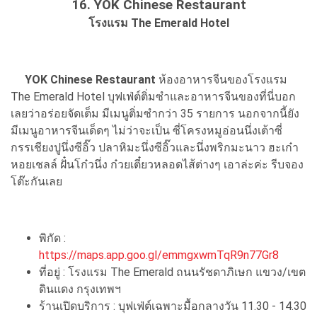
16. YOK Chinese Restaurant
โรงแรม The Emerald Hotel
YOK Chinese Restaurant
ห้องอาหารจีนของโรงแรม
The Emerald Hotel บุฟเฟ่ต์ติ่มซำและอาหารจีนของที่นี่บอก
เลยว่าอร่อยจัดเต็ม มีเมนูติ่มซำกว่า 35 รายการ นอกจากนี้ยัง
มีเมนูอาหารจีนเด็ดๆ ไม่ว่าจะเป็น ซี่โครงหมูอ่อนนึ่งเต้าซี่
กรรเชียงปูนึ่งซีอิ๊ว ปลาหิมะนึ่งซีอิ๊วและนึ่งพริกมะนาว ฮะเก๋า
หอยเชลล์ ฝั๋นโก๋วนึ่ง ก๋วยเตี๋ยวหลอดไส้ต่างๆ เอาล่ะค่ะ รีบจอง
โต๊ะกันเลย
พิกัด :
https://maps.app.goo.gl/emmgxwmTqR9n77Gr8
ที่อยู่ : โรงแรม The Emerald ถนนรัชดาภิเษก แขวง/เขต
ดินแดง กรุงเทพฯ
ร้านเปิดบริการ : บุฟเฟ่ต์เฉพาะมื้อกลางวัน 11.30 - 14.30