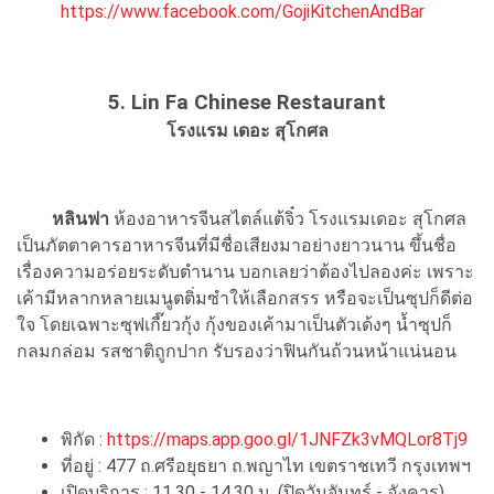
https://www.facebook.com/GojiKitchenAndBar
5. Lin Fa Chinese Restaurant
โรงแรม เดอะ สุโกศล
หลินฟา
ห้องอาหารจีนสไตล์แต้จิ๋ว โรงแรมเดอะ สุโกศล
เป็นภัตตาคารอาหารจีนที่มีชื่อเสียงมาอย่างยาวนาน ขึ้นชื่อ
เรื่องความอร่อยระดับตำนาน บอกเลยว่าต้องไปลองค่ะ เพราะ
เค้ามีหลากหลายเมนูตติ่มซำให้เลือกสรร หรือจะเป็นซุปก็ดีต่อ
ใจ โดยเฉพาะซุฟเกี๊ยวกุ้ง กุ้งของเค้ามาเป็นตัวเด้งๆ น้ำซุปก็
กลมกล่อม รสชาติถูกปาก รับรองว่าฟินกันถ้วนหน้าแน่นอน
พิกัด :
https://maps.app.goo.gl/1JNFZk3vMQLor8Tj9
ที่อยู่ : 477 ถ.ศรีอยุธยา ถ.พญาไท เขตราชเทวี กรุงเทพฯ
เปิดบริการ : 11.30 - 14.30 น. (ปิดวันจันทร์ - อังคาร)