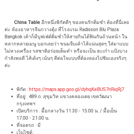
China Table
อีกหนึ่งพิกัดดีๆ ของคนรักติ่มซำ ต้องที่นี่เลย
ค่ะ ห้องอาหารจีนกวางตุ้ง ที่โรงแรม Radisson Blu Plaza
Bangkok เค้าก็มีบุฟเฟ่ต์ติ่มซําให้สายกินได้ฟินกันถ้วนหน้า ใน
หลากหลายเมนู บอกเลยว่า ขนมจีบเค้าไส้แน่นสุดๆ ใส่มาแบบ
ไม่หวงเครื่อง รสชาติอร่อยเต็มคำ หรือจะเป็น ฮะเก๋า แป้งบาง
กำลังพอดี ไส้เด้งๆ เน้นๆ ดีต่อใจแบบที่ต้องลองไปชิมเองจริงๆ
ค่ะ
พิกัด :
https://maps.app.goo.gl/dyhqKeBUS7nRiqRj7
ที่อยู่ : 489 ถ. สุขุมวิท แขวงคลองเตย เขตวัฒนา
กรุงเทพฯ
เปิดบริการ : มื้อกลางวัน 11.30 - 15.00 น. / มื้อเย็น
17.00 - 21.00 น.
ที่จอดรถ : มี
เว็บไซต์ :