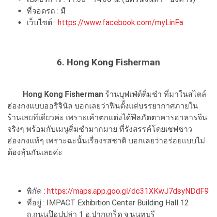
ที่จอดรถ : มี
เว็บไซต์ :
https://www.facebook.com/myLinFa
6. Hong Kong Fisherman
Hong Kong Fisherman
ร้านบุฟเฟ่ต์ติ่มซำ ที่มาในสไตล์
ฮ่องกงแบบออริจินัล บอกเลยว่าฟินตั้งแต่บรรยากาศภายใน
ร้านเลยทีเดียวค่ะ เพราะเค้าตกแต่งได้ฟีลภัตตาคารอาหารจีน
จริงๆ พร้อมกับเมนูติ่มซำมากมาย ที่รังสรรค์โดยเชฟชาว
ฮ่องกงแท้ๆ เพราะฉะนั้นเรื่องรสชาติ บอกเลยว่าอร่อยแบบไม่
ต้องลุ้นกันเลยค่ะ
พิกัด :
https://maps.app.goo.gl/dc31XKwJ7dsyNDdF9
ที่อยู่ : IMPACT Exhibition Center Building Hall 12
ถ.ถนนป๊อปปูล่า 1 อ.ปากเกร็ด จ.นนทบุรี