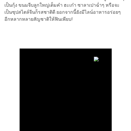
เป็นกุ้ง ขนมจีบลูกใหญ่เต็มคำ ฮะเก๋า ซาลาเปาฉ่ำๆ หรือจะ
เป็นซุปสไตล์จีนก็รสชาติดี ยอกจากนี้ยังมีไลน์อาหารอร่อยๆ
อีกหลากหลายสัญชาติให้ฟินเพียบ!