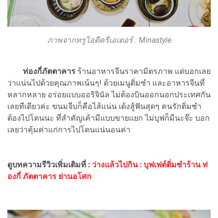
ภาพจากทรูไอดีครีเอเตอร์ : Minastyle
ท่องกี่ภัตตาคาร
ร้านอาหารจีนราคามิตรภาพ แต่บอกเลย
ว่าแน่นไปด้วยคุณภาพเน้นๆ! ด้วยเมนูติ่มซำ และอาหารจีนที่
หลากหลาย อร่อยแบบออริจินัล ไม่ต้องบินออกนอกประเทศกัน
เลยทีเดียวค่ะ ขนมจีบก็คือไส้แน่น เด้งสู้ฟันสุดๆ คนรักติ่มซำ
ต้องไปโดนนะ ที่สำคัญเค้ามีแบบขายแยก ไม่บุฟก็มีนะจ๊ะ บอก
เลยว่าคุ้มค่าแก่การไปโดนแน่นอนค่า
ดูบทความรีวิวเพิ่มเติมที่ :
ว่างแล้วไปกิน : บุฟเฟต์ติ่มซำร้าน ท่
องกี่ ภัตตาคาร ย่านอโศก