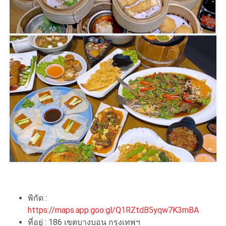
พิกัด :
https://maps.app.goo.gl/Q1RZtdB5yqw7K3mBA
ที่อยู่ : 186 เขตบางบอน กรุงเทพฯ