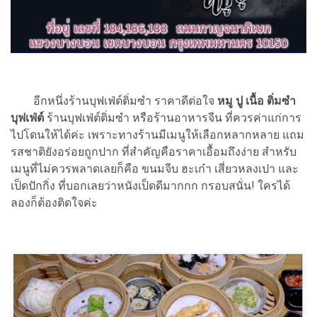
อีกหนึ่งร้านบุฟเฟ่ต์ติ่มซำ ราคาดีต่อใจ
หมู ปู เนื้อ ติ่มซำ
บุฟเฟ่ต์
ร้านบุฟเฟ่ต์ติ่มซำ หรือร้านอาหารจีน ที่ควรค่าแก่การ
ไปโดนให้ได้ค่ะ เพราะทางร้านมีเมนูให้เลือกหลากหลาย แถม
รสชาติยังอร่อยถูกปาก
ที่สำคัญคือราคาเอื้อมถึงง่าย สำหรับ
เมนูที่ไม่ควรพลาดเลยก็คือ ขนมจีบ ฮะเก๋า เสี่ยวหลงเปา และ
เป็ดปักกิ่ง
ที่บอกเลยว่า
หนังเป็ดดีมากกก กรอบสนั่น! ใครได้
ลองก็ต้องติดใจค่ะ