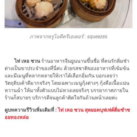
ภาพจากทรูไอดีครีเอเตอร์ :
squeezes
ไท่ เหอ ชวน
ร้านอาหารจีนยูนนานขึ้นชื่อ ที่คนรักติ่มซำ
ต่างเป็นขาประจำของที่นี่ค่ะ ด้วยรสชาติของอาหารที่เข้มข้น
และมีเมนูที่หลากหลายให้เราได้เลือกอิ่มกัน บอกเลยว่า
วัตถุดิบเค้าดีมากจริงๆ โดยเฉพาะเมนูกุ้งต่างๆ กุ้งคือเนื้อแน่น
หวานฉ่ำ ให้มาทั้งตัวแบบไม่หวงเลยจริงๆ บรรยากาศภายใน
ร้านก็สบายๆ บริการดีจนลูกค้าติดใจกันถ้วนหน้าเลยค่ะ
ดูบทความรีวิวเพิ่มเติมที่ :
ไท่ เหอ ซวน สุดยอดบุฟเฟต์ติ่มซำซ
อยทองหล่อ