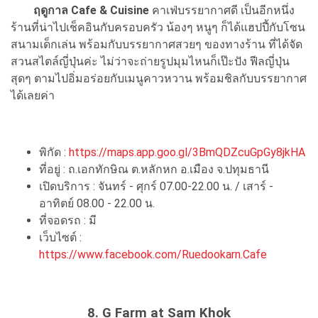
ฤดูกาล Cafe & Cuisine
คาเฟ่บรรยากาศดี เป็นอีกหนึ่ง
ร้านที่น่าไปเช็คอินกับครอบครัว น้องๆ หนูๆ ก็ได้แฮปปี้กับโซน
สนามเด็กเล่น พร้อมกับบรรยากาศสวยๆ ของทางร้าน ที่ได้จัด
สวนสไตล์ญี่ปุ่นค่ะ ไม่ว่าจะถ่ายรูปมุมไหนก็เป๊ะปัง ฟีลญี่ปุ่น
สุดๆ ตามไปอิ่มอร่อยกับเมนูคาวหวาน พร้อมชิลกับบรรยากาศ
ได้เลยค่า
พิกัด :
https://maps.app.goo.gl/3BmQDZcuGpGy8jkHA
ที่อยู่ : ถ.เอกทักษิณ ต.หลักหก อ.เมือง จ.ปทุมธานี
เปิดบริการ : จันทร์ - ศุกร์ 07.00-22.00 น. / เสาร์ -
อาทิตย์ 08.00 - 22.00 น.
ที่จอดรถ : มี
เว็บไซต์ :
https://www.facebook.com/Ruedookarn.Cafe
8. G Farm at Sam Khok