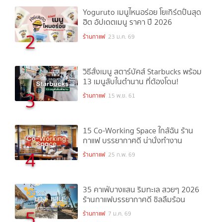
Yoguruto เมนูไหนอร่อย โยเกิร์ตปั่นสุด
ฮิต อัปเดตเมนู ราคา ปี 2026
2
ร้านกาแฟ
23 ม.ค. 69
วิธีสั่งเมนู สตาร์บัคส์ Starbucks พร้อม
13 เมนูลับในตำนาน ที่ต้องโดน!
3
ร้านกาแฟ
15 พ.ย. 61
15 Co-Working Space ใกล้ฉัน ร้าน
กาแฟ บรรยากาศดี น่านั่งทำงาน
4
ร้านกาแฟ
25 ก.พ. 69
35 คาเฟ่บางแสน ริมทะเล สวยๆ 2026
ร้านกาแฟบรรยากาศดี ชิลลืมร้อน
5
ร้านกาแฟ
7 ม.ค. 69