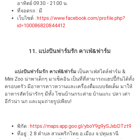
อาทิตย์ 09.30 - 21.00 น.
ที่จอดรถ : มี
เว็บไซต์ :
https://www.facebook.com/profile.php?
id=100086820844412
11. แบ่งปันฟาร์มรัก คาเฟ่&ฟาร์ม
แบ่งปันฟาร์มรัก คาเฟ่&ฟาร์ม
เป็นคาเฟ่สไตล์ฟาร์ม &
Mini Zoo น่าพาเด็กๆ มาเช็คอิน เป็นที่ที่สามารถแฮปปี้กันได้ทั้ง
ครอบครัว มีอาหารคาวหวานและเครื่องดื่มแบบจัดเต็ม มาให้
อาหารสัตว์น่ารักๆ มีทั้ง โซนบ้านกระต่าย บ้านแกะ ปลา เต่า
อีกัวน่า นก และมุมถ่ายรูปเพียบ!
พิกัด :
https://maps.app.goo.gl/yboY9g9ySJxbDTzt9
ที่อยู่ : 2 8 ตำบล สวนพริกไทย อ.เมือง จ.ปทุมธานี