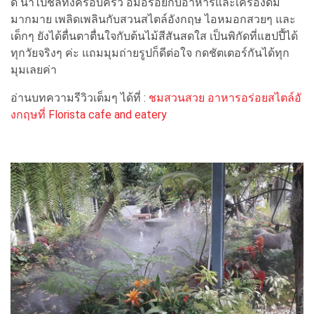
ดี น่าไปชิลทั้งครอบครัว อิ่มอร่อยกับอาหารและเครื่องดื่ม
มากมาย เพลิดเพลินกับสวนสไตล์อังกฤษ ไอหมอกสวยๆ และ
เด็กๆ ยังได้ตื่นตาตื่นใจกับต้นไม้สีสันสดใส เป็นพิกัดที่แฮปปี้ได้
ทุกวัยจริงๆ ค่ะ แถมมุมถ่ายรูปก็ดีต่อใจ กดชัตเตอร์กันได้ทุก
มุมเลยค่า
อ่านบทความรีวิวเต็มๆ ได้ที่ :
ชมสวนสวย อาหารอร่อยสไตล์อั
งกฤษที่ Florista cafe and eatery