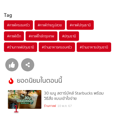
Tag
#
คาเฟ่ครอบครัว
#
คาเฟ่ถ่ายรูปสวย
#
คาเฟ่ปทุมธานี
#
คาเฟ่เด็ก
#
คาเฟ่ใกล้กรุงเทพ
#
ปทุมธานี
#
ร้านกาแฟปทุมธานี
#
ร้านอาหารครอบครัว
#
ร้านอาหารปทุมธานี
ยอดนิยมในตอนนี้
30 เมนู สตาร์บัคส์ Starbucks พร้อม
วิธีสั่ง แบบเข้าใจง่าย
1
ร้านกาแฟ
10 พ.ค. 67