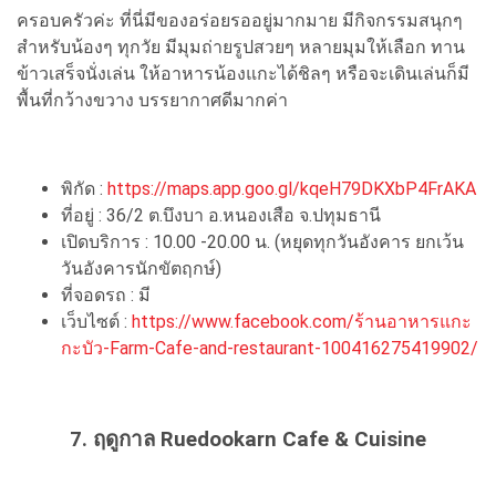
ครอบครัวค่ะ ที่นี่มีของอร่อยรออยู่มากมาย มีกิจกรรมสนุกๆ
สำหรับน้องๆ ทุกวัย มีมุมถ่ายรูปสวยๆ หลายมุมให้เลือก ทาน
ข้าวเสร็จนั่งเล่น ให้อาหารน้องแกะได้ชิลๆ หรือจะเดินเล่นก็มี
พื้นที่กว้างขวาง บรรยากาศดีมากค่า
พิกัด :
https://maps.app.goo.gl/kqeH79DKXbP4FrAKA
ที่อยู่ : 36/2 ต.บึงบา อ.หนองเสือ จ.ปทุมธานี
เปิดบริการ : 10.00 -20.00 น. (หยุดทุกวันอังคาร ยกเว้น
วันอังคารนักขัตฤกษ์)
ที่จอดรถ : มี
เว็บไซต์ :
https://www.facebook.com/ร้านอาหารแกะ
กะบัว-Farm-Cafe-and-restaurant-100416275419902/
7. ฤดูกาล Ruedookarn Cafe & Cuisine