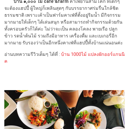
บ้าน ๑,๐๐๐ ไม้ cafe'&farm
คาเฟ่ย่านสามโคก ที่เด็กๆ
จะต้องแฮปปี้ ผู้ใหญ่ก็เพลินสุดๆ กับบรรยากาศร่มรื่นใกล้ชิด
ธรรมชาติ เพราะเค้าเป็นฟาร์มคาเฟ่ที่ตั้งอยู่ริมน้ำ มีกิจกรรม
มากมายให้เด็กๆ ได้เล่นสนุก หรือสามารถทำกิจกรรมด้วยกัน
ทั้งครอบครัวก็ได้ค่ะ ไม่ว่าจะเป็น คลองโคลง พายเรือ ปลูก
ข้าว รดน้ำต้นไม้ รวมถึงมีอาหาร เครื่องดื่ม และเบเกอรี่อีก
มากมาย รับรองว่าเป็นอีกหนึ่งคาเฟ่ที่แฮปปี้ทั้งบ้านแน่นอนค่ะ
อ่านบทความรีวิวเต็มๆ ได้ที่ :
บ้าน 1000ไม้ แปลงผักออร์แกนนิ
ค