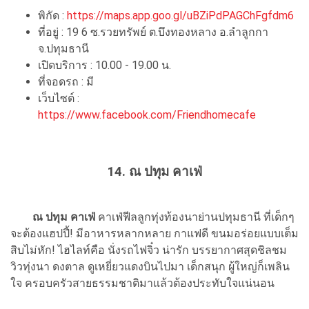
พิกัด :
https://maps.app.goo.gl/uBZiPdPAGChFgfdm6
ที่อยู่ : 19 6 ซ.รวยทรัพย์ ต.บึงทองหลาง อ.ลำลูกกา
จ.ปทุมธานี
เปิดบริการ : 10.00 - 19.00 น.
ที่จอดรถ : มี
เว็บไซต์ :
https://www.facebook.com/Friendhomecafe
14. ณ ปทุม คาเฟ่
ณ ปทุม คาเฟ่
คาเฟ่ฟีลลูกทุ่งท้องนาย่านปทุมธานี ที่เด็กๆ
จะต้องแฮปปี้! มีอาหารหลากหลาย กาแฟดี ขนมอร่อยแบบเต็ม
สิบไม่หัก! ไฮไลท์คือ นั่งรถไฟจิ๋ว น่ารัก บรรยากาศสุดชิลชม
วิวทุ่งนา ดงตาล ดูเหยี่ยวแดงบินไปมา เด็กสนุก ผู้ใหญ่ก็เพลิน
ใจ ครอบครัวสายธรรมชาติมาแล้วต้องประทับใจแน่นอน