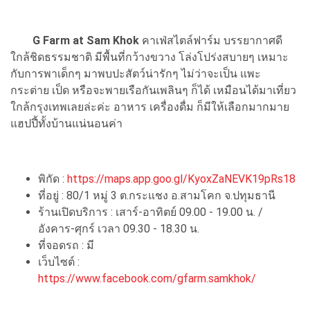
G Farm at Sam Khok
คาเฟ่สไตล์ฟาร์ม บรรยากาศดี
ใกล้ชิดธรรมชาติ มีพื้นที่กว้างขวาง โล่งโปร่งสบายๆ เหมาะ
กับการพาเด็กๆ มาพบปะสัตว์น่ารักๆ ไม่ว่าจะเป็น แพะ
กระต่าย เป็ด หรือจะพายเรือกันเพลินๆ ก็ได้ เหมือนได้มาเที่ยว
ใกล้กรุงเทพเลยล่ะค่ะ อาหาร เครื่องดื่ม ก็มีให้เลือกมากมาย
แฮปปี้ทั้งบ้านแน่นอนค่า
พิกัด :
https://maps.app.goo.gl/KyoxZaNEVK19pRs18
ที่อยู่ : 80/1 หมู่ 3 ต.กระแชง อ.สามโคก จ.ปทุมธานี
ร้านเปิดบริการ : เสาร์-อาทิตย์ 09.00 - 19.00 น. /
อังคาร-ศุกร์ เวลา 09.30 - 18.30 น.
ที่จอดรถ : มี
เว็บไซต์ :
https://www.facebook.com/gfarm.samkhok/