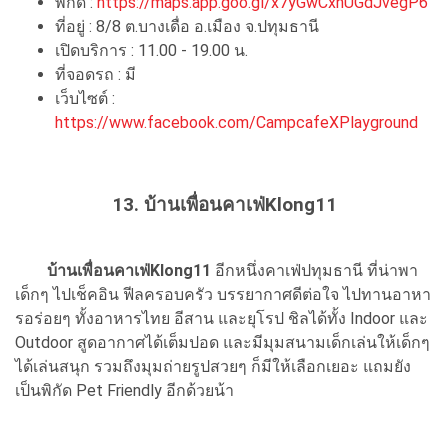
พิกัด :
https://maps.app.goo.gl/x7yGwCxhUGdJvegP6
ที่อยู่ : 8/8 ต.บางเดื่อ อ.เมือง จ.ปทุมธานี
เปิดบริการ : 11.00 - 19.00 น.
ที่จอดรถ : มี
เว็บไซต์ :
https://www.facebook.com/CampcafeXPlayground
13. บ้านเพื่อนคาเฟ่Klong11
บ้านเพื่อนคาเฟ่Klong11
อีกหนึ่งคาเฟ่ปทุมธานี ที่น่าพา
เด็กๆ ไปเช็คอิน ฟีลครอบครัว บรรยากาศดีต่อใจ ไปทานอาหา
รอร่อยๆ ทั้งอาหารไทย อีสาน และยุโรป ชิลได้ทั้ง​ Indoor และ
Outdoor สูดอากาศได้เต็มปอด และมีมุมสนามเด็กเล่นให้เด็กๆ
ได้เล่นสนุก รวมถึงมุมถ่ายรูปสวยๆ ก็มีให้เลือกเยอะ แถมยัง
เป็นพิกัด Pet Friendly อีกด้วยน้า