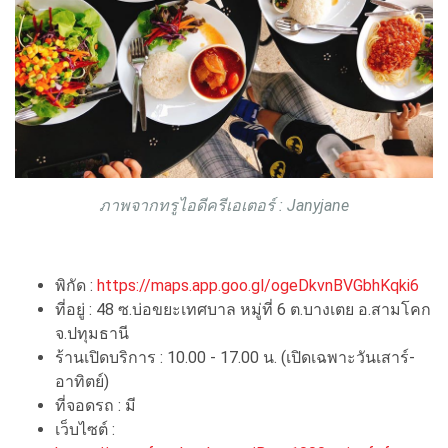
ภาพจากทรูไอดีครีเอเตอร์ : Janyjane
พิกัด :
https://maps.app.goo.gl/ogeDkvnBVGbhKqki6
ที่อยู่ : 48 ซ.บ่อขยะเทศบาล หมู่ที่ 6 ต.บางเตย อ.สามโคก
จ.ปทุมธานี
ร้านเปิดบริการ : 10.00 - 17.00 น. (เปิดเฉพาะวันเสาร์-
อาทิตย์)
ที่จอดรถ : มี
เว็บไซต์ :