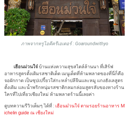
ภาพจากทรูไอดีครีเอเตอร์ : Goaroundwithyo
เฮือนม่วนใจ๋
บ้านแห่งความสุขสไตล์ล้านนา ที่เสิร์ฟ
อาหารสูตรดั้งเดิมรสชาติเด็ด เมนูเด็ดที่ห้ามพลาดของที่นี่ก็คือ
จอผักกาด เป็นซุปเปรี้ยวใส่กะหล่ำปลีจีนและหมู แกงฮังเลสูตร
ดั้งเดิม และน้ำพริกหนุ่มรสชาติกลมกล่อมสูตรลับของทางร้าน
ใครที่ไปเที่ยวเชียงใหม่ ห้ามพลาดร้านนี้เลยค่า
ดูบทความรีวิวเต็มๆ ได้ที่ :
เฮือนม๋วนใจ๋ ตามรอยร้านอาหาร M
ichelin guide ณ เชียงใหม่