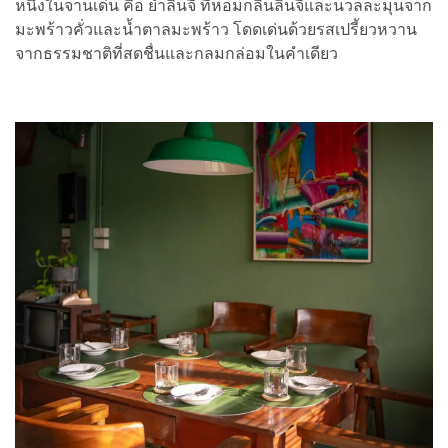
หนึ่งในจานเด่น คือ ยำลิ้นจี่ ที่หอมกลิ่นลิ้นจี่และนวลละมุนจาก
มะพร้าวคั่วและน้ำตาลมะพร้าว โดดเด่นด้วยรสเปรี้ยวหวาน
จากธรรมชาติที่สดชื่นและกลมกล่อมในคำเดียว