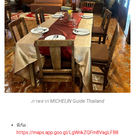
ภาพจาก MICHELIN Guide Thailand
พิกัด :
https://maps.app.goo.gl/LgWnkZQFm8VagLFB8