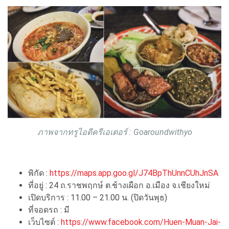
ภาพจากทรูไอดีครีเอเตอร์ : Goaroundwithyo
พิกัด :
https://maps.app.goo.gl/J74BpThUnnCUhJnSA
ที่อยู่ : 24 ถ.ราชพฤกษ์ ต.ช้างเผือก อ.เมือง จ.เชียงใหม่
เปิดบริการ : 11.00 – 21.00 น. (ปิดวันพุธ)
ที่จอดรถ : มี
เว็บไซต์ :
https://www.facebook.com/Huen-Muan-Jai-