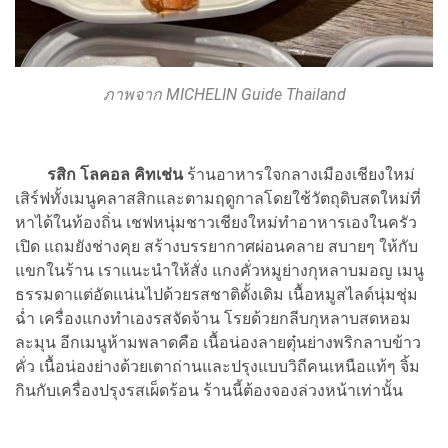
ภาพจาก MICHELIN Guide Thailand
รสิก โลคอล คิทเช่น
ร้านอาหารใจกลางเมืองเชียงใหม่
เสิร์ฟทั้งเมนูคลาสสิกและตามฤดูกาลโดยใช้วัตถุดิบสดใหม่ที่
หาได้ในท้องถิ่น เชฟหนุ่มชาวเชียงใหม่ทำอาหารเองในครัว
เปิด แถมยังช่างคุย สร้างบรรยากาศผ่อนคลาย สบายๆ ให้กับ
แขกในร้าน เราแนะนำให้สั่ง แกงคั่วหมูย่างกุหลาบมอญ เมนู
ธรรมดาแต่อัดแน่นไปด้วยรสชาติดั้งเดิม เนื้อหมูสไลด์นุ่มชุ่ม
ฉ่ำ เครื่องแกงทำเองรสจัดจ้าน โรยด้วยกลีบกุหลาบสดหอม
ละมุน อีกเมนูห้ามพลาดคือ เนื้อน่องลายตุ๋นย่างพริกลาบข้าว
คั่ว เนื้อน่องย่างด้วยเตาถ่านและปรุงแบบวิถีคนเหนือแท้ๆ จิ้ม
กินกับเครื่องปรุงรสเผ็ดร้อน ร้านนี้ต้องจองล่วงหน้าเท่านั้น