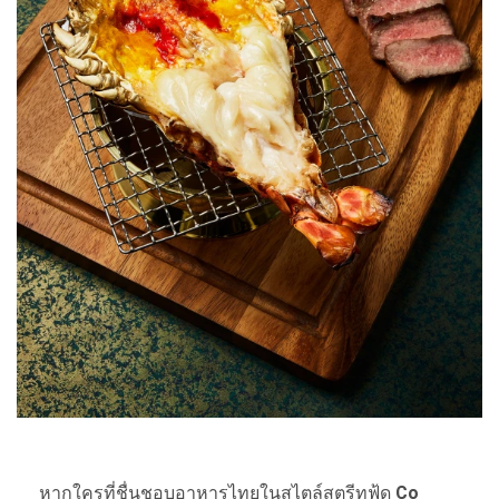
หากใครที่ชื่นชอบอาหารไทยในสไตล์สตรีทฟู้ด
Co