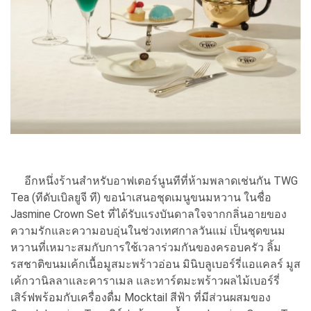
อีกหนึ่งร้านสำหรับอาฟเตอร์นูนทีที่ห้ามพลาดเช่นกัน TWG
Tea (ทีดับเบิลยูจี ที) ขอนำเสนอชุดเมนูขนมหวาน ในชื่อ
Jasmine Crown Set ที่ได้รับแรงบันดาลใจจากกลิ่นอายของ
ความรักและความอบอุ่นในช่วงเทศกาลวันแม่ เป็นชุดขนม
หวานที่เหมาะสมกับการใช้เวลาร่วมกันของครอบครัว ลิ้ม
รสชาติขนมเค้กเนื้อมูสมะพร้าวอ่อน มินิบลูเบอร์รี่แอแคลร์ มูส
เค้กวานิลลาและคาราเมล และทาร์ตมะพร้าวผลไม้เบอร์รี่
เสิร์ฟพร้อมกับเครื่องดื่ม Mocktail สีฟ้า ที่มีส่วนผสมของ