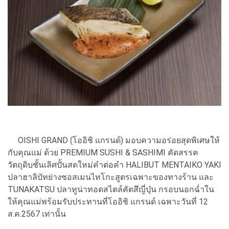
OISHI GRAND (โออิชิ แกรนด์) มอบความอร่อยสุดพิเศษให้
กับคุณแม่ ด้วย PREMIUM SUSHI & SASHIMI คัดสรรค
วัตถุดิบชั้นเลิศปั้นสดใหม่คำต่อคำ HALIBUT MENTAIKO YAKI
ปลาฮาลิบัทย่างซอสเมนไทโกะสูตรเฉพาะของทางร้าน และ
TUNAKATSU ปลาทูน่าทอดสไตล์คัตสึญี่ปุ่น กรอบนอกฉ่ำใน
ให้คุณแม่พร้อมรับประทานที่โออิชิ แกรนด์ เฉพาะวันที่ 12
ส.ค.2567 เท่านั้น