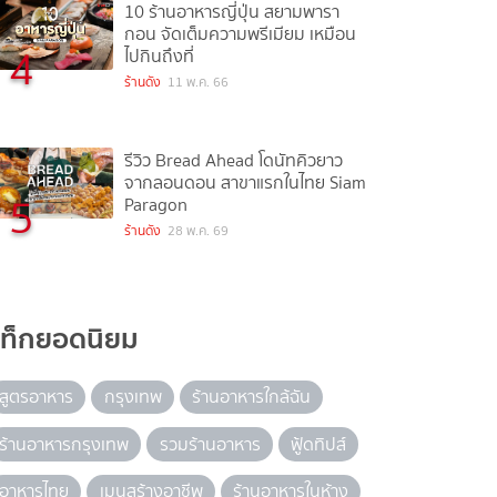
10 ร้านอาหารญี่ปุ่น สยามพารา
กอน จัดเต็มความพรีเมียม เหมือน
4
ไปกินถึงที่
ร้านดัง
11 พ.ค. 66
รีวิว Bread Ahead โดนัทคิวยาว
จากลอนดอน สาขาแรกในไทย Siam
5
Paragon
ร้านดัง
28 พ.ค. 69
แท็กยอดนิยม
สูตรอาหาร
กรุงเทพ
ร้านอาหารใกล้ฉัน
ร้านอาหารกรุงเทพ
รวมร้านอาหาร
ฟู้ดทิปส์
อาหารไทย
เมนูสร้างอาชีพ
ร้านอาหารในห้าง