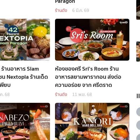
Paragon
ร้านดัง
6 มี.ค. 69
 ร้านอาหาร Siam
ห้องของศรี Sri's Room ร้าน
ซน Nextopia ร้านเด็ด
อาหารสยามพารากอน ส่งต่อ
เพียบ
ความอร่อย จาก ศรีตราด
.ค. 68
ร้านดัง
11 พ.ย. 68