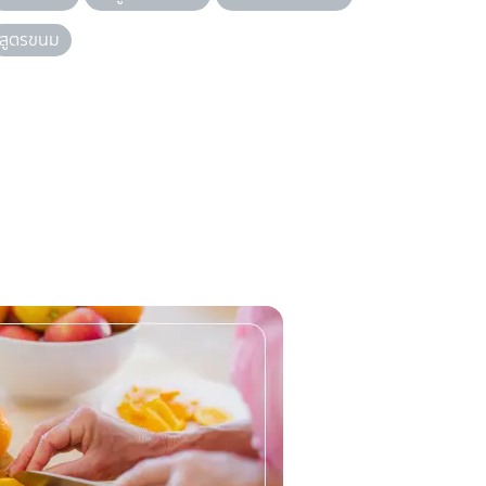
สูตรขนม