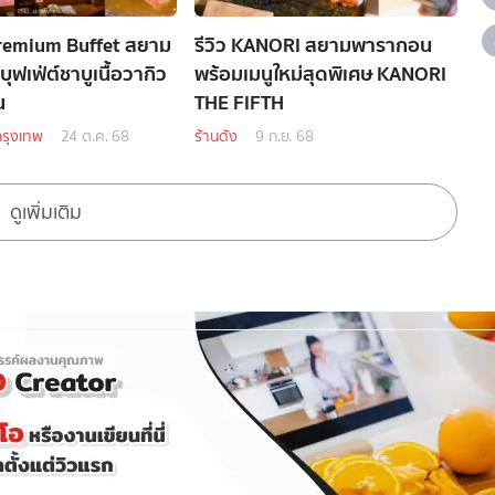
remium Buffet สยาม
รีวิว KANORI สยามพารากอน
ฟเฟ่ต์ชาบูเนื้อวากิว
พร้อมเมนูใหม่สุดพิเศษ KANORI
น
THE FIFTH
รุงเทพ
24 ต.ค. 68
ร้านดัง
9 ก.ย. 68
ดูเพิ่มเติม