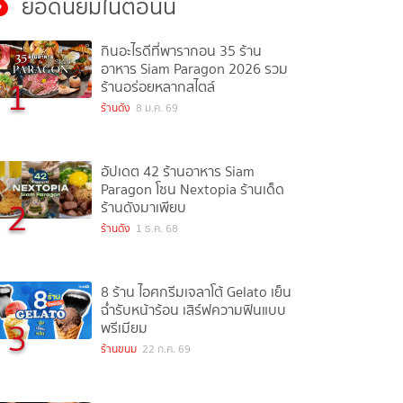
ยอดนิยมในตอนนี้
กินอะไรดีที่พารากอน 35 ร้าน
อาหาร Siam Paragon 2026 รวม
1
ร้านอร่อยหลากสไตล์
ร้านดัง
8 ม.ค. 69
อัปเดต 42 ร้านอาหาร Siam
Paragon โซน Nextopia ร้านเด็ด
2
ร้านดังมาเพียบ
ร้านดัง
1 ธ.ค. 68
8 ร้าน ไอศกรีมเจลาโต้ Gelato เย็น
ฉ่ำรับหน้าร้อน เสิร์ฟความฟินแบบ
3
พรีเมียม
ร้านขนม
22 ก.ค. 69