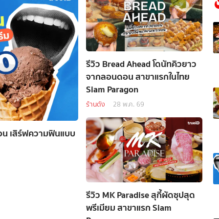
รีวิว Bread Ahead โดนัทคิวยาว
จากลอนดอน สาขาแรกในไทย
Siam Paragon
ร้านดัง
28 พ.ค. 69
ร้อน เสิร์ฟความฟินแบบ
รีวิว MK Paradise สุกี้ผัดซุปสุด
พรีเมียม สาขาแรก Siam