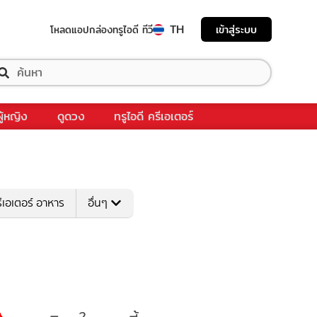
TH
เข้าสู่ระบบ
โหลดแอป
กล่องทรูไอดี ทีวี
ผู้หญิง
ดูดวง
ทรูไอดี ครีเอเตอร์
ีเอเตอร์ อาหาร
อื่นๆ