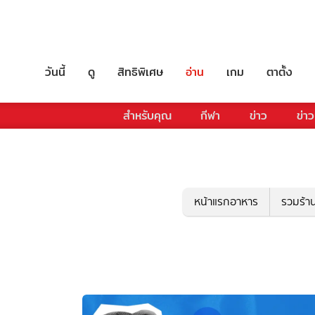
วันนี้
ดู
สิทธิพิเศษ
อ่าน
เกม
ตาตั้ง
สำหรับคุณ
กีฬา
ข่าว
ข่าว
หน้าแรกอาหาร
รวมร้า