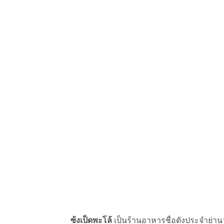
ซ้งเป็ดพะโล้
เป็นร้านอาหารชื่อดังประจำย่านวัง