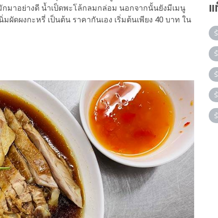
แ
มักมาอย่างดี น้ำเป็ดพะโล้กลมกล่อม นอกจากนั้นยังมีเมนู
 ปูนิ่มผัดผงกะหรี่ เป็นต้น ราคากันเอง เริ่มต้นเพียง 40 บาท ใน
ร
ร
ร
ร
ร