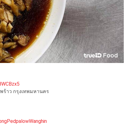
Z8WCBzx5
ลาดพร้าว กรุงเทพมหานคร
hongPedpalowWanghin