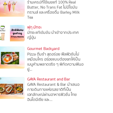
ร้านเครปที่ใช้เนยแท้ 100% Real
Butter, No Trans Fat ไม่มีไขมัน
ทรานส์ และเครื่องดื่ม Barley Milk
Tea
ฟุกุ มัทชะ
มัทชะแท้เข้มข้น นำเข้าจากประเทศ
ญี่ปุ่น
Gourmet Backyard
Pizza ติ่มซำ สุดอร่อย ฟีลฟิวชันไม่
เหมือนใคร อร่อยแบบต้องยกให้เป็น
เมนูห้ามพลาดจริง ๆ พิกัดความฟินอ
ยู่...
GAYA Restaurant and Bar
GAYA Restaurant & Bar นำเสนอ
การเดินทางแห่งรสชาติที่เป็น
เอกลักษณ์ผ่านอาหารฟิวชั่น ไทย
อินโดนีเซีย และ...