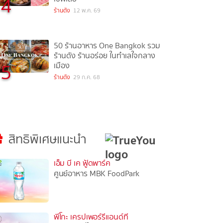
4
ร้านดัง
12 พ.ค. 69
50 ร้านอาหาร One Bangkok รวม
ร้านดัง ร้านอร่อย ในทำเลใจกลาง
5
เมือง
ร้านดัง
29 ก.ค. 68
สิทธิพิเศษแนะนำ
เอ็ม บี เค ฟู้ดพาร์ค
ศูนย์อาหาร MBK FoodPark
พีโกะ เครปเพอร์รีแอนด์ที