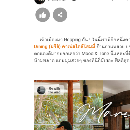
เข้าเมืองมา Hopping กัน ! วันนี้เรามีอีกหนึ่งคา
Dining (มรีจิ) คาเฟ่สไตล์โฮมมี่
ร้านกาแฟสวย บรร
ตกแต่งดีมากบอกเลยว่า Mood & Tone นี้แหละที่ด
ห้ามพลาด แถมมุมสวยๆ ของที่นี่ก็มีเยอะ ฟีลดีสุด