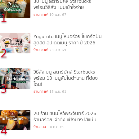
30 เมนู สตาร์บัคส์ Starbucks
พร้อมวิธีสั่ง แบบเข้าใจง่าย
1
ร้านกาแฟ
10 พ.ค. 67
Yoguruto เมนูไหนอร่อย โยเกิร์ตปั่น
สุดฮิต อัปเดตเมนู ราคา ปี 2026
2
ร้านกาแฟ
23 ม.ค. 69
วิธีสั่งเมนู สตาร์บัคส์ Starbucks
พร้อม 13 เมนูลับในตำนาน ที่ต้อง
3
โดน!
ร้านกาแฟ
15 พ.ย. 61
20 ร้าน ขนมไหว้พระจันทร์ 2026
ร้านอร่อย เจ้าดัง แป้งบาง ไส้แน่น
4
ร้านขนม
10 ก.ค. 69