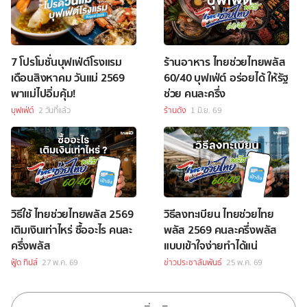
7 โปรโมชั่นบุฟเฟ่ต์โรงแรม
ร้านอาหาร ไทยช่วยไทยพลัส
เดือนสิงหาคม วันแม่ 2569
60/40 บุฟเฟ่ต์ อร่อยได้ ให้รัฐ
พาแม่ไปอิ่มคุ้ม!
ช่วย คนละครึ่ง
บุฟเฟ่ต์
2 วันที่แล้ว
ร้านดัง
1 มิ.ย. 69
วิธีใช้ ไทยช่วยไทยพลัส 2569
วิธีลงทะเบียน ไทยช่วยไทย
เติมเงินเท่าไหร่ ซื้ออะไร คนละ
พลัส 2569 คนละครึ่งพลัส
ครึ่งพลัส
แบบเข้าใจง่ายทำได้แน่
ฟู้ด ทิปส์
27 พ.ค. 69
ข่าวประชาสัมพันธ์
25 พ.ค. 69