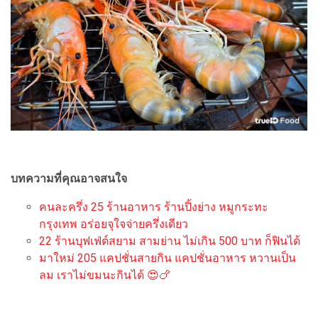
บทความที่คุณอาจสนใจ
คนละครึ่ง 25 ร้านอาหาร ร้านปิ้งย่าง หมูกระทะ
กรุงเทพ อร่อยจุใจจ่ายครึ่งเดียว
22 ร้านบุฟเฟ่ต์สยาม สามย่าน ไม่เกิน 500 บาท ก็ฟินได้
มาใหม่ 205 แคปชั่นสายกิน แคปชั่นอาหาร หวานเป็น
ลม เราไม่ขมนะกินได้ 😍🍗