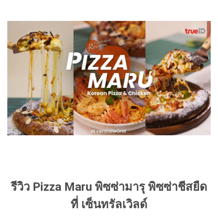
รีวิว Pizza Maru พิซซ่ามารุ พิซซ่าชีสยืด
ที่ เซ็นทรัลเวิลด์