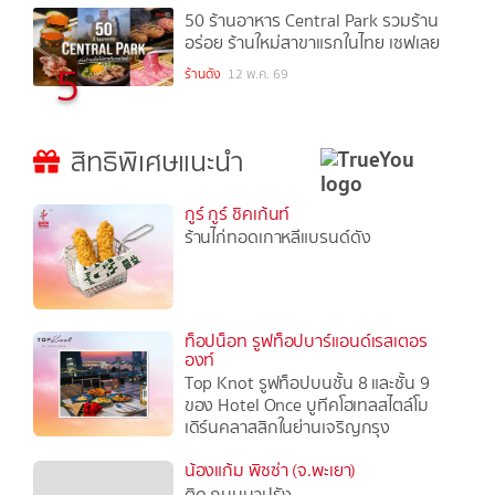
50 ร้านอาหาร Central Park รวมร้าน
อร่อย ร้านใหม่สาขาแรกในไทย เซฟเลย
5
ร้านดัง
12 พ.ค. 69
สิทธิพิเศษแนะนำ
กูร์ กูร์ ชิคเก้นท์
ร้านไก่ทอดเกาหลีแบรนด์ดัง
ท็อปน็อท รูฟท็อปบาร์แอนด์เรสเตอร
องท์
Top Knot รูฟท็อปบนชั้น 8 และชั้น 9
ของ Hotel Once บูทีคโฮเทลสไตล์โม
เดิร์นคลาสสิกในย่านเจริญกรุง
น้องแก้ม พิซซ่า (จ.พะเยา)
ติด ถนนนาปรัง