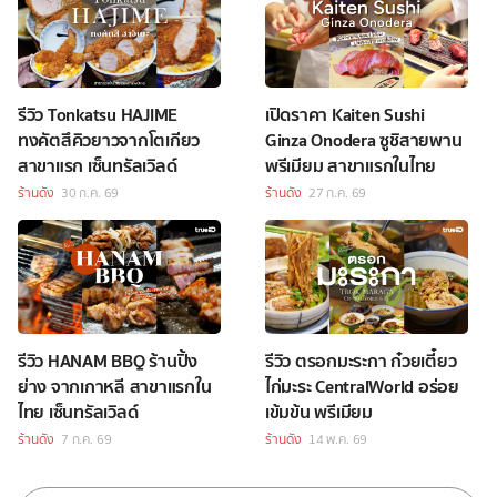
รีวิว Tonkatsu HAJIME
เปิดราคา Kaiten Sushi
ทงคัตสึคิวยาวจากโตเกียว
Ginza Onodera ซูชิสายพาน
สาขาแรก เซ็นทรัลเวิลด์
พรีเมียม สาขาแรกในไทย
ร้านดัง
30 ก.ค. 69
ร้านดัง
27 ก.ค. 69
รีวิว HANAM BBQ ร้านปิ้ง
รีวิว ตรอกมะระกา ก๋วยเตี๋ยว
ย่าง จากเกาหลี สาขาแรกใน
ไก่มะระ CentralWorld อร่อย
ไทย เซ็นทรัลเวิลด์
เข้มข้น พรีเมียม
ร้านดัง
7 ก.ค. 69
ร้านดัง
14 พ.ค. 69