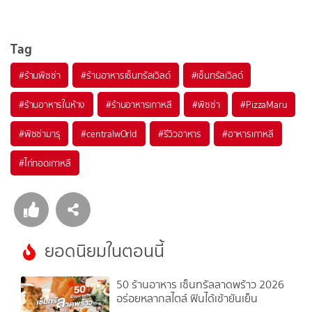
Tag
#
ร้านพิซซ่า
#
ร้านอาหารเซ็นทรัลเวิลด์
#
เซ็นทรัลเวิลด์
#
ร้านอาหารในห้าง
#
ร้านอาหารเกาหลี
#
พิซซ่า
#
PizzaMaru
#
พิซซ่ามารุ
#
centralwOrld
#
รีวิวอาหาร
#
อาหารเกาหลี
#
ไก่ทอดเกาหลี
ยอดนิยมในตอนนี้
50 ร้านอาหาร เซ็นทรัลลาดพร้าว 2026
อร่อยหลากสไตล์ ฟินได้เช้ายันเย็น