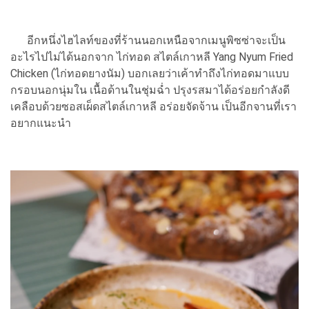
อีกหนึ่งไฮไลท์ของที่ร้านนอกเหนือจากเมนูพิซซ่าจะเป็น
อะไรไปไม่ได้นอกจาก ไก่ทอด สไตล์เกาหลี Yang Nyum Fried
Chicken (ไก่ทอดยางนัม) บอกเลยว่าเค้าทำถึงไก่ทอดมาแบบ
กรอบนอกนุ่มใน เนื้อด้านในชุ่มฉ่ำ ปรุงรสมาได้อร่อยกำลังดี
เคลือบด้วยซอสเผ็ดสไตล์เกาหลี อร่อยจัดจ้าน เป็นอีกจานที่เรา
อยากแนะนำ