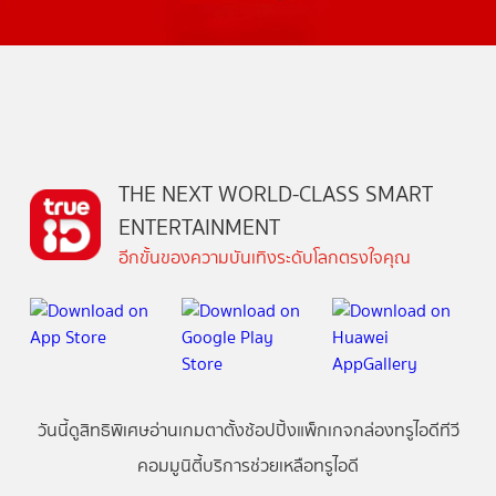
THE NEXT WORLD-CLASS SMART
ENTERTAINMENT
อีกขั้นของความบันเทิงระดับโลกตรงใจคุณ
วันนี้
ดู
สิทธิพิเศษ
อ่าน
เกม
ตาตั้ง
ช้อปปิ้ง
แพ็กเกจ
กล่องทรูไอดีทีวี
คอมมูนิตี้
บริการช่วยเหลือทรูไอดี