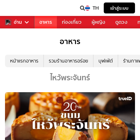
TH
เข้าสู่ระบบ
สารวงการเพลง
อ่าน
อาหาร
ท่องเที่ยว
ผู้หญิง
ดูดวง
ท
อาหาร
หน้าแรกอาหาร
รวมร้านอาหารอร่อย
บุฟเฟ่ต์
ร้านกา
ไหว้พระจันทร์