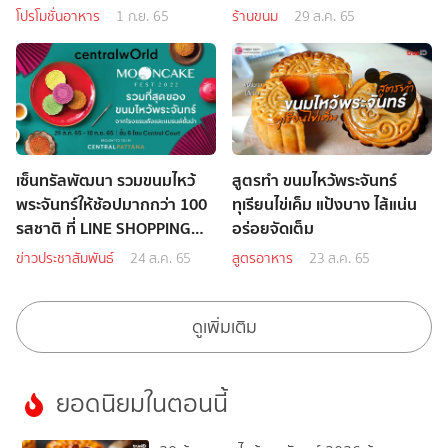
โปรโมชั่นอาหาร
1 ก.ย. 65
ร้านขนม
29 ส.ค. 65
เซ็นทรัลพัฒนา รวมขนมไหว้
สูตรทำ ขนมไหว้พระจันทร์
พระจันทร์ให้ช้อปมากกว่า 100
ทุเรียนไข่เค็ม แป้งบาง ไส้แน่น
รสชาติ ที่ LINE SHOPPING
อร่อยจัดเต็ม
และเซ็นทรัลเวิลด์
ข่าวประชาสัมพันธ์
24 ส.ค. 65
สูตรอาหาร
23 ส.ค. 65
ดูเพิ่มเติม
ยอดนิยมในตอนนี้