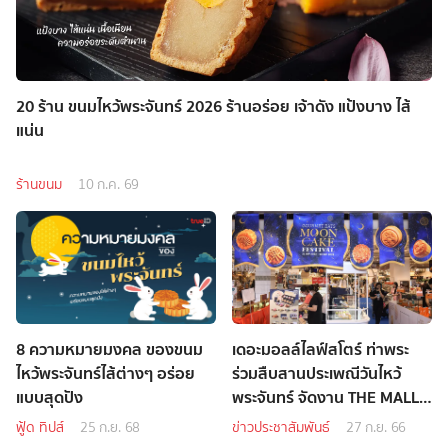
20 ร้าน ขนมไหว้พระจันทร์ 2026 ร้านอร่อย เจ้าดัง แป้งบาง ไส้
แน่น
ร้านขนม
10 ก.ค. 69
8 ความหมายมงคล ของขนม
เดอะมอลล์ไลฟ์สโตร์ ท่าพระ
ไหว้พระจันทร์ไส้ต่างๆ อร่อย
ร่วมสืบสานประเพณีวันไหว้
แบบสุดปัง
พระจันทร์ จัดงาน THE MALL
LIFESTORE THAPRA MID
ฟู้ด ทิปส์
25 ก.ย. 68
ข่าวประชาสัมพันธ์
27 ก.ย. 66
AUTUMN FESTIVAL 2023