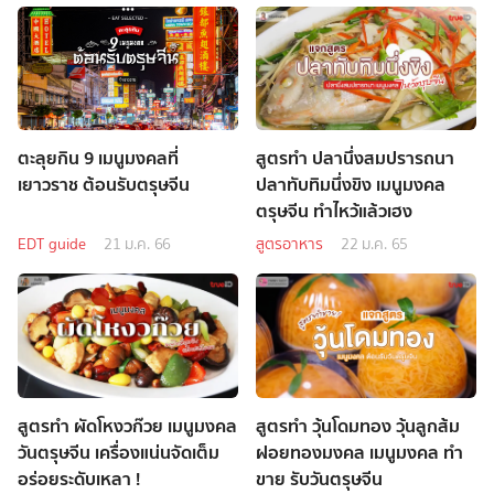
ตะลุยกิน 9 เมนูมงคลที่
สูตรทำ ปลานึ่งสมปรารถนา
เยาวราช ต้อนรับตรุษจีน
ปลาทับทิมนึ่งขิง เมนูมงคล
ตรุษจีน ทำไหว้แล้วเฮง
EDT guide
21 ม.ค. 66
สูตรอาหาร
22 ม.ค. 65
สูตรทำ ผัดโหงวก๊วย เมนูมงคล
สูตรทำ วุ้นโดมทอง วุ้นลูกส้ม
วันตรุษจีน เครื่องแน่นจัดเต็ม
ฝอยทองมงคล เมนูมงคล ทำ
อร่อยระดับเหลา !
ขาย รับวันตรุษจีน