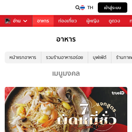
TH
เข้าสู่ระบบ
สารวงการเพลง
อ่าน
อาหาร
ท่องเที่ยว
ผู้หญิง
ดูดวง
ท
อาหาร
หน้าแรกอาหาร
รวมร้านอาหารอร่อย
บุฟเฟ่ต์
ร้านกา
เมนูมงคล