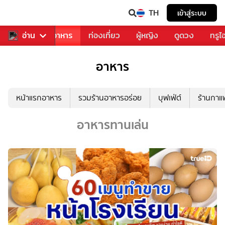
TH
เข้าสู่ระบบ
วงการเพลง
อ่าน
อาหาร
ท่องเที่ยว
ผู้หญิง
ดูดวง
ทรูไ
อาหาร
หน้าแรกอาหาร
รวมร้านอาหารอร่อย
บุฟเฟ่ต์
ร้านกา
อาหารทานเล่น