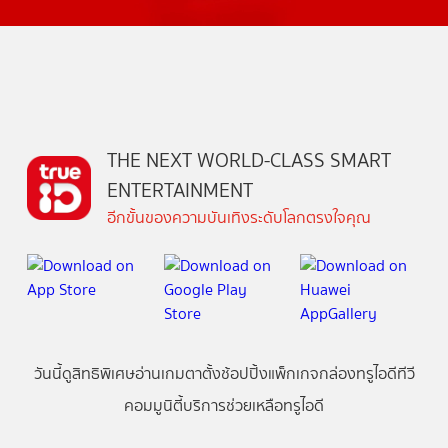
THE NEXT WORLD-CLASS SMART
ENTERTAINMENT
อีกขั้นของความบันเทิงระดับโลกตรงใจคุณ
วันนี้
ดู
สิทธิพิเศษ
อ่าน
เกม
ตาตั้ง
ช้อปปิ้ง
แพ็กเกจ
กล่องทรูไอดีทีวี
คอมมูนิตี้
บริการช่วยเหลือทรูไอดี