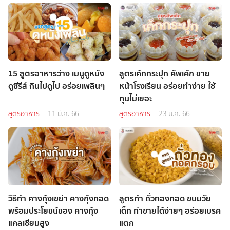
15 สูตรอาหารว่าง เมนูดูหนัง
สูตรเค้กกระปุก คัพเค้ก ขาย
ดูซีรีส์ กินไปดูไป อร่อยเพลินๆ
หน้าโรงเรียน อร่อยทำง่าย ใช้
ทุนไม่เยอะ
สูตรอาหาร
11 มี.ค. 66
สูตรอาหาร
23 ม.ค. 66
วิธีทำ คางกุ้งเขย่า คางกุ้งทอด
สูตรทำ ถั่วทองทอด ขนมวัย
พร้อมประโยชน์ของ คางกุ้ง
เด็ก ทำขายได้ง่ายๆ อร่อยเบรค
แคลเซียมสูง
แตก