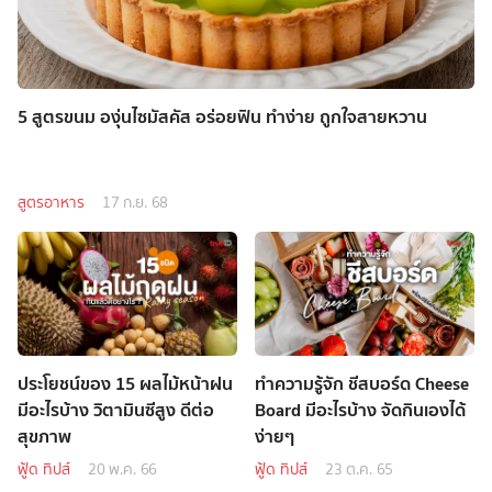
5 สูตรขนม องุ่นไซมัสคัส อร่อยฟิน ทำง่าย ถูกใจสายหวาน
สูตรอาหาร
17 ก.ย. 68
ประโยชน์ของ 15 ผลไม้หน้าฝน
ทำความรู้จัก ชีสบอร์ด Cheese
มีอะไรบ้าง วิตามินซีสูง ดีต่อ
Board มีอะไรบ้าง จัดกินเองได้
สุขภาพ
ง่ายๆ
ฟู้ด ทิปส์
20 พ.ค. 66
ฟู้ด ทิปส์
23 ต.ค. 65