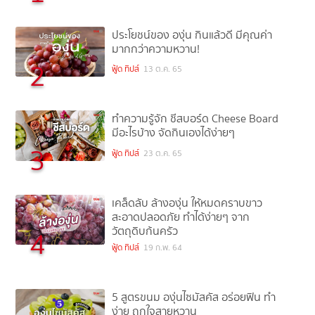
ประโยชน์ของ องุ่น กินแล้วดี มีคุณค่า
มากกว่าความหวาน!
2
ฟู้ด ทิปส์
13 ต.ค. 65
ทำความรู้จัก ชีสบอร์ด Cheese Board
มีอะไรบ้าง จัดกินเองได้ง่ายๆ
3
ฟู้ด ทิปส์
23 ต.ค. 65
เคล็ดลับ ล้างองุ่น ให้หมดคราบขาว
สะอาดปลอดภัย ทำได้ง่ายๆ จาก
วัตถุดิบก้นครัว
4
ฟู้ด ทิปส์
19 ก.พ. 64
5 สูตรขนม องุ่นไซมัสคัส อร่อยฟิน ทำ
ง่าย ถูกใจสายหวาน