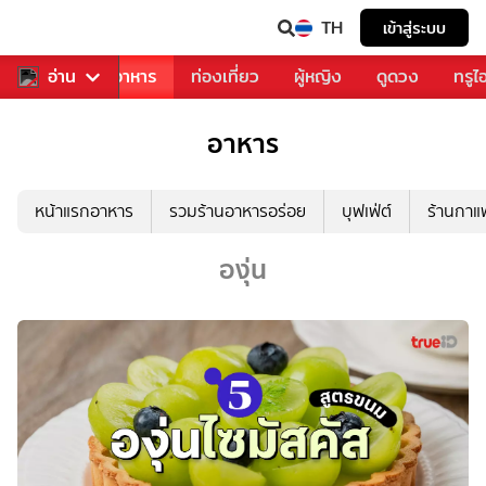
TH
เข้าสู่ระบบ
วงการเพลง
อ่าน
อาหาร
ท่องเที่ยว
ผู้หญิง
ดูดวง
ทรูไ
อาหาร
หน้าแรกอาหาร
รวมร้านอาหารอร่อย
บุฟเฟ่ต์
ร้านกา
องุ่น