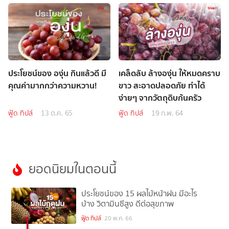
ประโยชน์ของ องุ่น กินแล้วดี มี
เคล็ดลับ ล้างองุ่น ให้หมดคราบ
คุณค่ามากกว่าความหวาน!
ขาว สะอาดปลอดภัย ทำได้
ง่ายๆ จากวัตถุดิบก้นครัว
ฟู้ด ทิปส์
13 ต.ค. 65
ฟู้ด ทิปส์
19 ก.พ. 64
ยอดนิยมในตอนนี้
ประโยชน์ของ 15 ผลไม้หน้าฝน มีอะไร
บ้าง วิตามินซีสูง ดีต่อสุขภาพ
1
ฟู้ด ทิปส์
20 พ.ค. 66