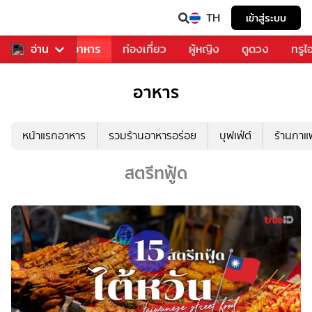
TH
เข้าสู่ระบบ
วงการเพลง
อ่าน
อาหาร
ท่องเที่ยว
ผู้หญิง
ดูดวง
ทรูไ
อาหาร
หน้าแรกอาหาร
รวมร้านอาหารอร่อย
บุฟเฟ่ต์
ร้านกา
สตรีทฟู้ด