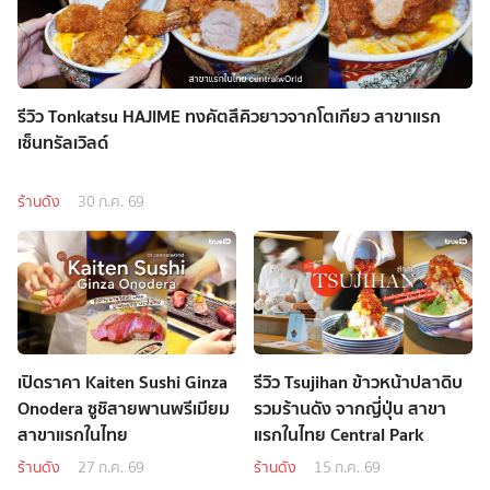
รีวิว Tonkatsu HAJIME ทงคัตสึคิวยาวจากโตเกียว สาขาแรก
เซ็นทรัลเวิลด์
ร้านดัง
30 ก.ค. 69
เปิดราคา Kaiten Sushi Ginza
รีวิว Tsujihan ข้าวหน้าปลาดิบ
Onodera ซูชิสายพานพรีเมียม
รวมร้านดัง จากญี่ปุ่น สาขา
สาขาแรกในไทย
แรกในไทย Central Park
ร้านดัง
27 ก.ค. 69
ร้านดัง
15 ก.ค. 69