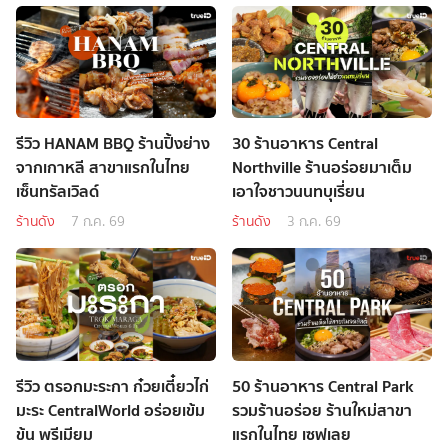
รีวิว HANAM BBQ ร้านปิ้งย่าง
30 ร้านอาหาร Central
จากเกาหลี สาขาแรกในไทย
Northville ร้านอร่อยมาเต็ม
เซ็นทรัลเวิลด์
เอาใจชาวนนทบุเรี่ยน
ร้านดัง
7 ก.ค. 69
ร้านดัง
3 ก.ค. 69
รีวิว ตรอกมะระกา ก๋วยเตี๋ยวไก่
50 ร้านอาหาร Central Park
มะระ CentralWorld อร่อยเข้ม
รวมร้านอร่อย ร้านใหม่สาขา
ข้น พรีเมียม
แรกในไทย เซฟเลย