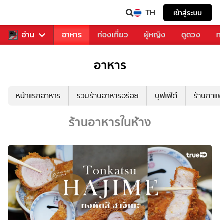
TH
เข้าสู่ระบบ
สารวงการเพลง
อ่าน
อาหาร
ท่องเที่ยว
ผู้หญิง
ดูดวง
ท
อาหาร
หน้าแรกอาหาร
รวมร้านอาหารอร่อย
บุฟเฟ่ต์
ร้านกา
ร้านอาหารในห้าง