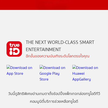
THE NEXT WORLD-CLASS SMART
ENTERTAINMENT
อีกขั้นของความบันเทิงระดับโลกตรงใจคุณ
วันนี้
ดู
สิทธิพิเศษ
อ่าน
เกม
ตาตั้ง
ช้อปปิ้ง
แพ็กเกจ
กล่องทรูไอดีทีวี
คอมมูนิตี้
บริการช่วยเหลือทรูไอดี