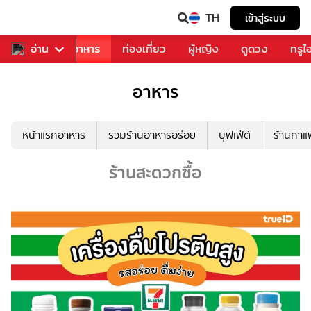
TH
เข้าสู่ระบบ
วงการเพลง
อ่าน
อาหาร
ท่องเที่ยว
ผู้หญิง
ดูดวง
ทรูไ
อาหาร
หน้าแรกอาหาร
รวมร้านอาหารอร่อย
บุฟเฟ่ต์
ร้านกา
ร้านสะดวกซื้อ