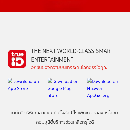
THE NEXT WORLD-CLASS SMART
ENTERTAINMENT
อีกขั้นของความบันเทิงระดับโลกตรงใจคุณ
วันนี้
ดู
สิทธิพิเศษ
อ่าน
เกม
ตาตั้ง
ช้อปปิ้ง
แพ็กเกจ
กล่องทรูไอดีทีวี
คอมมูนิตี้
บริการช่วยเหลือทรูไอดี