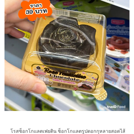
โรสช็อกโกแลตเฟยติน ช็อกโกแลตรูปดอกกุหลายสอดไส้