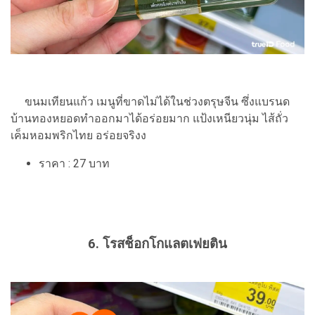
ขนมเทียนแก้ว เมนูที่ขาดไม่ได้ในช่วงตรุษจีน ซึ่งแบรนด
บ้านทองหยอดทำออกมาได้อร่อยมาก แป้งเหนียวนุ่ม ไส้ถั่ว
เค็มหอมพริกไทย อร่อยจริงง
ราคา : 27 บาท
6. โรสช็อกโกแลตเฟยติน