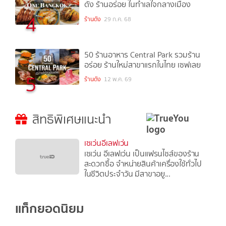
ดัง ร้านอร่อย ในทำเลใจกลางเมือง
4
ร้านดัง
29 ก.ค. 68
50 ร้านอาหาร Central Park รวมร้าน
อร่อย ร้านใหม่สาขาแรกในไทย เซฟเลย
5
ร้านดัง
12 พ.ค. 69
สิทธิพิเศษแนะนำ
เซเว่นอีเลฟเว่น
เซเว่น อีเลฟเว่น เป็นแฟรนไชส์ของร้าน
สะดวกซื้อ จำหน่ายสินค้าเครื่องใช้ทั่วไป
ในชีวิตประจำวัน มีสาขาอยู...
แท็กยอดนิยม