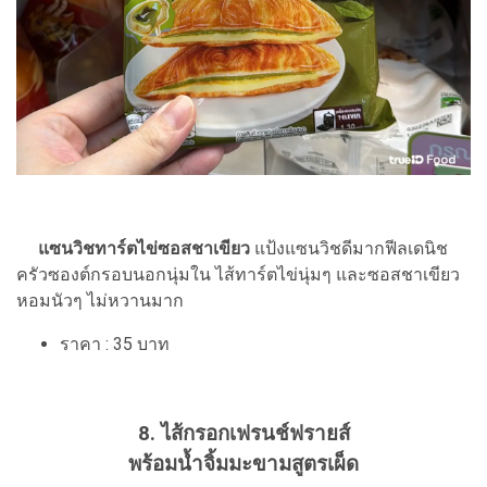
แซนวิชทาร์ตไข่ซอสชาเขียว
แป้งแซนวิชดีมากฟีลเดนิช
ครัวซองต์กรอบนอกนุ่มใน ไส้ทาร์ตไข่นุ่มๆ และซอสชาเขียว
หอมนัวๆ ไม่หวานมาก
ราคา : 35 บาท
8. ไส้กรอกเฟรนช์ฟรายส์
พร้อมน้ำจิ้มมะขามสูตรเผ็ด