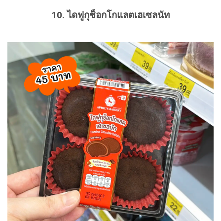
10. ไดฟูกุช็อกโกแลตเฮเซลนัท