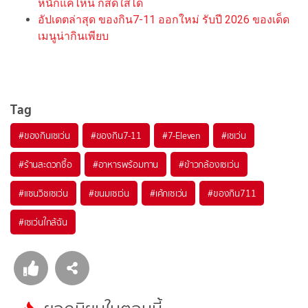
หนักแค่ไหน ก็สดใสได้
อัปเดตล่าสุด ของกิน7-11 ออกใหม่ รับปี 2026 ของเด็ด
เมนูน่ากินเพียบ
Tag
#
ของกินเซเว่น
#
ของกิน7-11
#
7-Eleven
#
เซเว่น
#
ร้านสะดวกซื้อ
#
อาหารพร้อมทาน
#
ข้าวกล้องเซเว่น
#
แซนวิชเซเว่น
#
ขนมเซเว่น
#
เค้กเซเว่น
#
ของกิน711
#
เซเว่นใกล้ฉัน