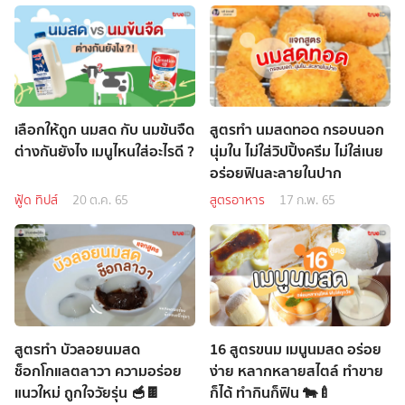
เลือกให้ถูก นมสด กับ นมข้นจืด
สูตรทำ นมสดทอด กรอบนอก
ต่างกันยังไง เมนูไหนใส่อะไรดี ?
นุ่มใน ไม่ใส่วิปปิ้งครีม ไม่ใส่เนย
อร่อยฟินละลายในปาก
ฟู้ด ทิปส์
20 ต.ค. 65
สูตรอาหาร
17 ก.พ. 65
สูตรทำ บัวลอยนมสด
16 สูตรขนม เมนูนมสด อร่อย
ช็อกโกแลตลาวา ความอร่อย
ง่าย หลากหลายสไตล์ ทำขาย
แนวใหม่ ถูกใจวัยรุ่น 🥣🍫
ก็ได้ ทำกินก็ฟิน 🐄🍼