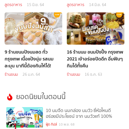
สูตรอาหาร
15 มิ.ย. 64
สูตรอาหาร
14 มิ.ย. 64
9 ร้านขนมปังนมสด ทั่ว
16 ร้านนม ขนมปังปิ้ง กรุงเทพ
กรุงเทพ เนื้อแป้งนุ่ม รสนม
2021 เจ้าอร่อยปิดดึก อิ่มฟินๆ
ละมุน นาทีนี้ต้องกินให้ได้!
กินได้ทั้งคืน
ร้านขนม
26 ม.ค. 64
ร้านขนม
16 ธ.ค. 63
ยอดนิยมในตอนนี้
10 นมจืด นมกล่อง นมวัว ยี่ห้อไหนดี
อร่อยมีประโยชน์ จาก นมวัวแท้ 100%
1
ฟู้ด ทิปส์
10 พ.ย. 68