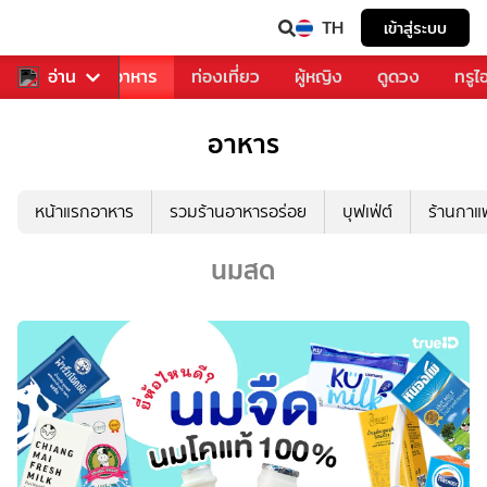
TH
เข้าสู่ระบบ
วงการเพลง
อ่าน
อาหาร
ท่องเที่ยว
ผู้หญิง
ดูดวง
ทรูไ
อาหาร
หน้าแรกอาหาร
รวมร้านอาหารอร่อย
บุฟเฟ่ต์
ร้านกา
นมสด