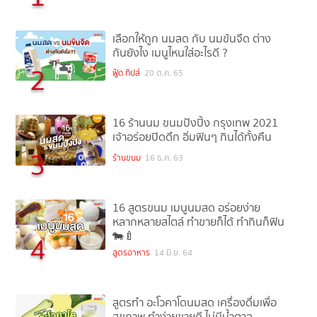
เลือกให้ถูก นมสด กับ นมข้นจืด ต่าง
กันยังไง เมนูไหนใส่อะไรดี ?
2
ฟู้ด ทิปส์
20 ต.ค. 65
16 ร้านนม ขนมปังปิ้ง กรุงเทพ 2021
เจ้าอร่อยปิดดึก อิ่มฟินๆ กินได้ทั้งคืน
3
ร้านขนม
16 ธ.ค. 63
16 สูตรขนม เมนูนมสด อร่อยง่าย
หลากหลายสไตล์ ทำขายก็ได้ ทำกินก็ฟิน
🐄🍼
4
สูตรอาหาร
14 มิ.ย. 64
สูตรทำ อะโวคาโดนมสด เครื่องดื่มเพื่อ
สุขภาพ ทำง่ายขายดี ไม่มีน้ำตาล