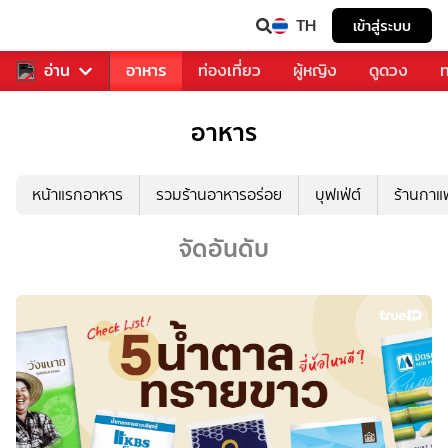
TH
เข้าสู่ระบบ
สารวงการเพลง
อ่าน
อาหาร
ท่องเที่ยว
ผู้หญิง
ดูดวง
ท
อาหาร
หน้าแรกอาหาร
รวมร้านอาหารอร่อย
บุฟเฟ่ต์
ร้านกา
จัดอันดับ