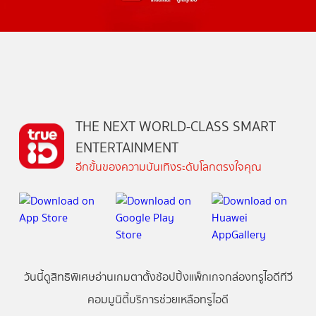
THE NEXT WORLD-CLASS SMART
ENTERTAINMENT
อีกขั้นของความบันเทิงระดับโลกตรงใจคุณ
วันนี้
ดู
สิทธิพิเศษ
อ่าน
เกม
ตาตั้ง
ช้อปปิ้ง
แพ็กเกจ
กล่องทรูไอดีทีวี
คอมมูนิตี้
บริการช่วยเหลือทรูไอดี