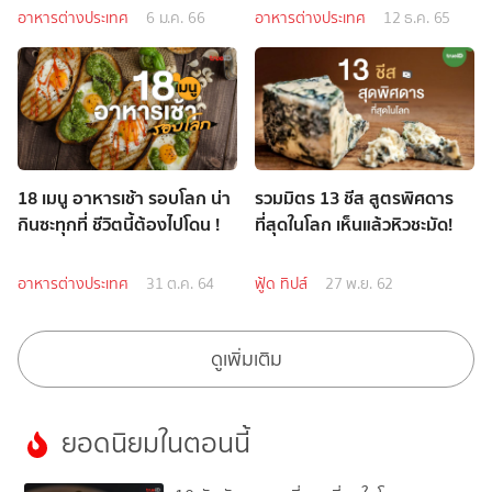
Lonely Planet
อาหารต่างประเทศ
6 ม.ค. 66
อาหารต่างประเทศ
12 ธ.ค. 65
18 เมนู อาหารเช้า รอบโลก น่า
รวมมิตร 13 ชีส สูตรพิศดาร
กินซะทุกที่ ชีวิตนี้ต้องไปโดน !
ที่สุดในโลก เห็นแล้วหิวชะมัด!
อาหารต่างประเทศ
31 ต.ค. 64
ฟู้ด ทิปส์
27 พ.ย. 62
ดูเพิ่มเติม
ยอดนิยมในตอนนี้