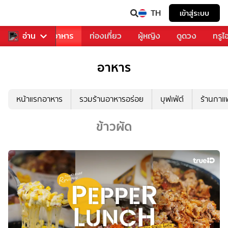
TH
เข้าสู่ระบบ
วงการเพลง
อ่าน
อาหาร
ท่องเที่ยว
ผู้หญิง
ดูดวง
ทรูไ
อาหาร
หน้าแรกอาหาร
รวมร้านอาหารอร่อย
บุฟเฟ่ต์
ร้านกา
ข้าวผัด