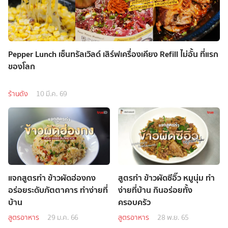
Pepper Lunch เซ็นทรัลเวิลด์ เสิร์ฟเครื่องเคียง Refill ไม่อั้น ที่แรก
ของโลก
ร้านดัง
10 มี.ค. 69
แจกสูตรทำ ข้าวผัดฮ่องกง
สูตรทำ ข้าวผัดซีอิ๊ว หมูนุ่ม ทำ
อร่อยระดับภัตตาคาร ทำง่ายที่
ง่ายที่บ้าน กินอร่อยทั้ง
บ้าน
ครอบครัว
สูตรอาหาร
29 ม.ค. 66
สูตรอาหาร
28 พ.ย. 65