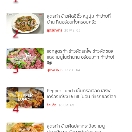
สูตรทำ ข้าวผัดซีอิ๊ว หมูนุ่ม ทำง่ายที่
บ้าน กินอร่อยทั้งครอบครัว
2
สูตรอาหาร
28 พ.ย. 65
แจกสูตรทำ ข้าวผัดรถไฟ ข้าวผัดซอส
แดง เมนูในตำนาน อร่อยมาก ทำง่าย!
🚂
3
สูตรอาหาร
12 ส.ค. 64
Pepper Lunch เซ็นทรัลเวิลด์ เสิร์ฟ
เครื่องเคียง Refill ไม่อั้น ที่แรกของโลก
4
ร้านดัง
10 มี.ค. 69
สูตรทำ ข้าวผัดปลากระป๋อง เมนู
ประหยัด งบน้อย แต่อร่อยมาก!