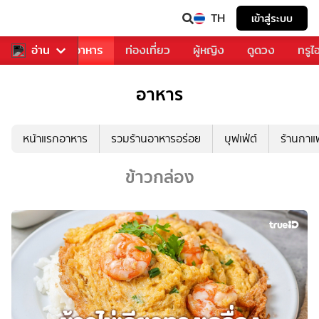
TH
เข้าสู่ระบบ
วงการเพลง
อ่าน
อาหาร
ท่องเที่ยว
ผู้หญิง
ดูดวง
ทรูไ
อาหาร
หน้าแรกอาหาร
รวมร้านอาหารอร่อย
บุฟเฟ่ต์
ร้านกา
ข้าวกล่อง