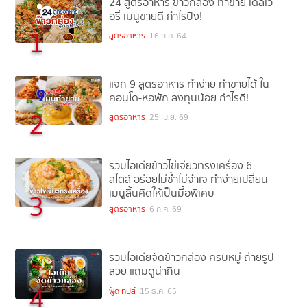
24 สูตรอาหาร ข้าวกล่อง ทำขาย เดลิเว
อรี่ เมนูขายดี กำไรปัง!
1
สูตรอาหาร
16 ก.ค. 64
แจก 9 สูตรอาหาร ทำง่าย ทำขายได้ ใน
คอนโด-หอพัก ลงทุนน้อย กำไรดี!
2
สูตรอาหาร
25 เม.ย. 69
รวมไอเดียข้าวไข่เจียวทรงเครื่อง 6
สไตล์ อร่อยไม่ซ้ำไม่จำเจ ทำง่ายเปลี่ยน
เมนูสิ้นคิดให้เป็นมื้อพิเศษ
3
สูตรอาหาร
6 ก.ค. 69
รวมไอเดียจัดข้าวกล่อง ครบหมู่ ถ่ายรูป
สวย แถมดูน่ากิน
4
ฟู้ด ทิปส์
15 ธ.ค. 65