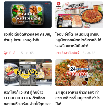
รวมไอเดียจัดข้าวกล่อง ครบหมู่
โออิชิ อีทโตะ เสนอเมนู ราเมน
ถ่ายรูปสวย แถมดูน่ากิน
หมูผัดซอสเผ็ดสไตล์เกาหลี ได้
รสพริกเกาหลีเต็มคำ!
ฟู้ด ทิปส์
15 ธ.ค. 65
ข่าวประชาสัมพันธ์
5 ส.ค. 65
หิวกี่โมงก็แวะมา! ตู้กับข้าว
24 สูตรอาหาร ข้าวกล่อง ทำ
CLOUD KITCHEN ตัวเลือก
ขาย เดลิเวอรี่ เมนูขายดี กำไร
ของคนหิว อร่อยง่ายได้ทุกเวลา
ปัง!