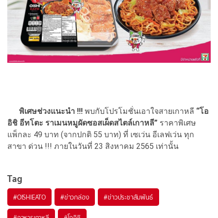
พิเศษช่วงแนะนำ
!!!
พบกับโปรโมชั่นเอาใจสายเกาหลี
“โอ
อิชิ อีทโตะ ราเมนหมูผัดซอสเผ็ดสไตล์เกาหลี”
ราคาพิเศษ
แพ็กละ 49 บาท (จากปกติ 55 บาท) ที่ เซเว่น อีเลฟเว่น ทุก
สาขา ด่วน !!! ภายในวันที่ 23 สิงหาคม 2565 เท่านั้น
Tag
#
OISHIEATO
#
ข่าวกล่อง
#
ข่าวประชาสัมพันธ์
#
อาหารเกาหลี
#
โออิชิ