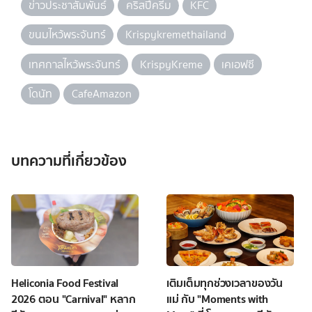
ข่าวประชาสัมพันธ์
คริสปี้ครีม
KFC
ขนมไหว้พระจันทร์
Krispykremethailand
เทศกาลไหว้พระจันทร์
KrispyKreme
เคเอฟซี
โดนัท
CafeAmazon
บทความที่เกี่ยวข้อง
Heliconia Food Festival
เติมเต็มทุกช่วงเวลาของวัน
2026 ตอน "Carnival" หลาก
แม่ กับ "Moments with