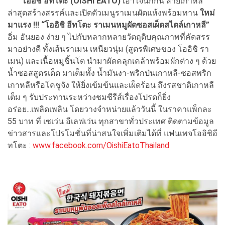
โออิชิ อีทโตะ (
OISHI EATO)
เอาใจนักกิน สายเกาหลี
ล่าสุดสร้างสรรค์และเปิดตัวเมนูราเมนผัดแห้งพร้อมทาน
ใหม่
มาแรง
!!! “โออิชิ อีทโตะ ราเมนหมูผัดซอสเผ็ดสไตล์เกาหลี”
อิ่ม อันยอง ง่าย ๆ ไปกับหลากหลายวัตถุดิบคุณภาพที่คัดสรร
มาอย่างดี ทั้งเส้นราเมน เหนียวนุ่ม (สูตรพิเศษของ โออิชิ รา
เมน) และเนื้อหมูชิ้นโต นำมาผัดคลุกเคล้าพร้อมผักต่าง ๆ ด้วย
น้ำซอสสูตรเด็ด มาเต็มทั้ง น้ำมันงา-พริกป่นเกาหลี-ซอสพริก
เกาหลีหรือโคชูจัง ให้ยิ่งเข้มข้นและเผ็ดร้อน ถึงรสชาติเกาหลี
เต็ม ๆ รับประทานระหว่างชมซีรีส์เรื่องโปรดก็ยิ่ง
อร่อย...เพลิดเพลิน โดยวางจำหน่ายแล้ววันนี้ ในราคาแพ็กละ
55 บาท ที่ เซเว่น อีเลฟเว่น ทุกสาขาทั่วประเทศ ติดตามข้อมูล
ข่าวสารและโปรโมชั่นที่น่าสนใจเพิ่มเติมได้ที่ แฟนเพจโออิชิอี
ทโตะ :
www.facebook.com/OishiEatoThailand