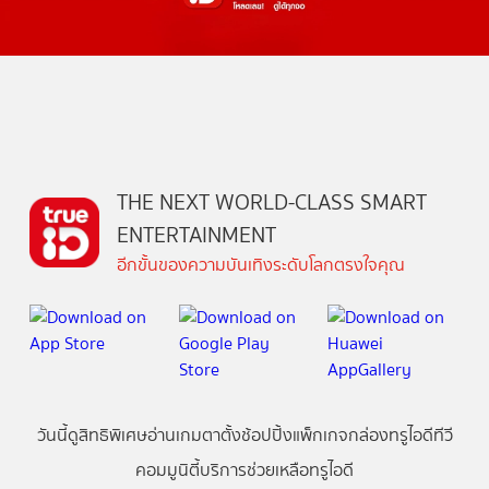
THE NEXT WORLD-CLASS SMART
ENTERTAINMENT
อีกขั้นของความบันเทิงระดับโลกตรงใจคุณ
วันนี้
ดู
สิทธิพิเศษ
อ่าน
เกม
ตาตั้ง
ช้อปปิ้ง
แพ็กเกจ
กล่องทรูไอดีทีวี
คอมมูนิตี้
บริการช่วยเหลือทรูไอดี