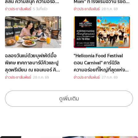
สีสัน ความสนุก ความอร่อย
Mom" ที่ โรงแรมอวานี รัชดา
Celebrity Chef กว่า 70 ชีวิต
กรุงเทพฯ
ข่าวประชาสัมพันธ์
5 วันที่แล้ว
ข่าวประชาสัมพันธ์
28 ก.ค. 69
ฉลองวันแม่ด้วยบุฟเฟ่ต์มื้อ
"Heliconia Food Festival
พิเศษ เทศกาลบาร์บีคิวและปู
ตอน Carnival" คาร์นิวัล
สุดพรีเมียม ณ แอมเบอร์ คิท
ความอร่อยที่ใหญ่ที่สุดแห่งปี
เช่น โรงแรมหัวหิน แมริออท
กับ Celebrity Chef กว่า 70
ข่าวประชาสัมพันธ์
28 ก.ค. 69
ข่าวประชาสัมพันธ์
27 ก.ค. 69
รีสอร์ท และ สปา
ชีวิต
ดูเพิ่มเติม