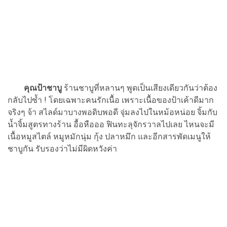
คุณป้าชาบู
ร้านชาบูที่หลานๆ พูดเป็นเสียงเดียวกันว่าต้อง
กลับไปซ้ำ ! โดยเฉพาะคนรักเนื้อ เพราะเนื้อของป้าเค้าดีมาก
จริงๆ จ้า สไลด์มาบางพอดิบพอดี จุ่มลงไปในหม้อหน่อย จิ้มกับ
น้ำจิ้มสูตรทางร้าน อื้อหือออ ฟินทะลุจักรวาลไปเลย ไหนจะมี
เนื้อหมูสไตล์ หมูหมักนุ่ม กุ้ง ปลาหมึก และอีกสารพัดเมนูให้
ชาบูกัน รับรองว่าไม่มีผิดหวังค่า