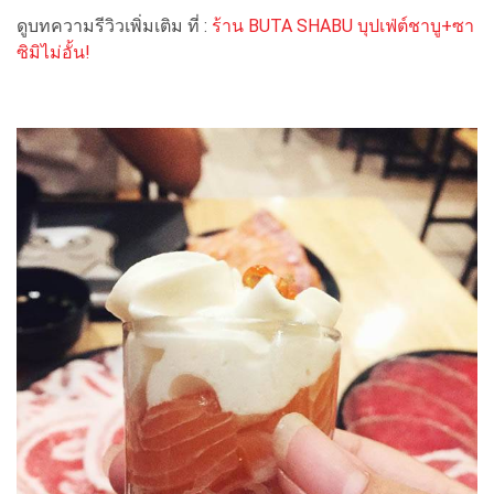
ดูบทความรีวิวเพิ่มเติม ที่ :
ร้าน BUTA SHABU บุปเฟ่ต์ชาบู+ซา
ซิมิไม่อั้น!