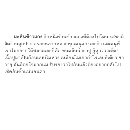
มะหินข้าวแกง
อีกหนึ่งร้านข้าวแกงที่ต้องไปโดน รสชาติ
จัดจ้านถูกปาก อร่อยหลากหลายทุกเมนูแกงเลยจ้า แต่เมนูที่
เราไม่อยากให้พลาดเลยก็คือ ขนมจีนน้ำยาปู อู้หูววววเด็ด !
เนื้อปูมาเป็นก้อนแบบไม่หวง เหมือนไม่เอากำไรเลยทีเดียว ฮ่า
าาๆ มันดีต่อใจมากแม่ รับรองว่าไปกินแล้วต้องอยากกลับไป
เช็คอินซ้ำแน่นอนค่า