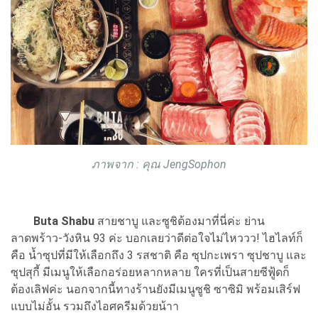
ภาพจาก : คุณ JengSophon
Buta Shabu
สายชาบู และซูชิต้องมาที่นี่ค่ะ ย่าน
ลาดพร้าว-วังหิน 93 ค่ะ บอกเลยว่าดีต่อใจไม่ไหววว! ไฮไลท์ก็
คือ น้ำซุปที่มีให้เลือกถึง 3 รสชาติ คือ ซุปกะเพรา ซุปชาบู และ
ซุปสุกี้ มีเมนูให้เลือกอร่อยหลากหลาย ใครที่เป็นสายซีฟู้ดก็
ต้องเลิฟค่ะ นอกจากนี้ทางร้านยังมีเมนูซูชิ ซาซิมิ พร้อมเสิร์ฟ
แบบไม่อั้น รวมถึงไอศครีมด้วยน้าา