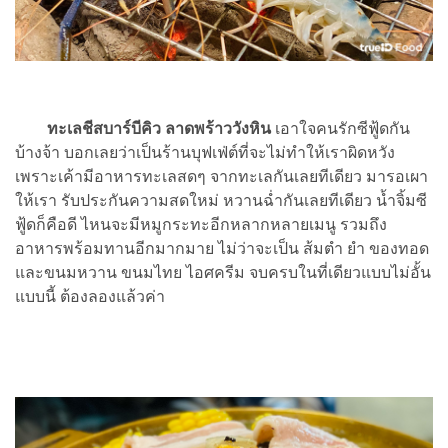
ทะเลชีสบาร์บีคิว ลาดพร้าววังหิน
เอาใจคนรักซีฟู้ดกัน
บ้างจ้า บอกเลยว่าเป็นร้านบุฟเฟ่ต์ที่จะไม่ทำให้เราผิดหวัง
เพราะเค้ามีอาหารทะเลสดๆ จากทะเลกันเลยทีเดียว มารอเผา
ให้เรา รับประกันความสดใหม่ หวานฉ่ำกันเลยทีเดียว น้ำจิ้มซี
ฟู้ดก็คือดี ไหนจะมีหมูกระทะอีกหลากหลายเมนู รวมถึง
อาหารพร้อมทานอีกมากมาย ไม่ว่าจะเป็น ส้มตำ ยำ ของทอด
และขนมหวาน ขนมไทย ไอศครีม จบครบในที่เดียวแบบไม่อั้น
แบบนี้ ต้องลองแล้วค่า