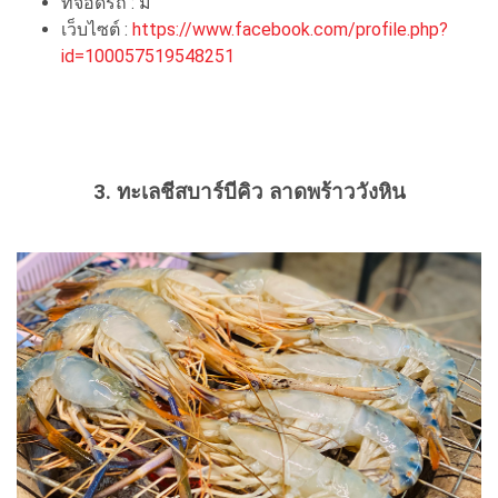
ที่จอดรถ : มี
เว็บไซต์ :
https://www.facebook.com/profile.php?
id=100057519548251
3. ทะเลชีสบาร์บีคิว ลาดพร้าววังหิน