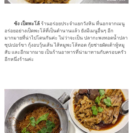
ซ้ง เป็ดพะโล้
ร้านอร่อยประจำแยกวังหิน ที่นอกจากเมนู
อร่อยอย่างเป็ดพะโล้ที่เป็นตำนานแล้ว ยังมีเมนูอื่นๆ อีก
มากมายที่น่าไปโดนกันค่ะ ไม่ว่าจะเป็น ปลากะพงทอดน้ำปลา
ซุปเปอร์ขา กุ้งอบวุ้นเส้น ไส้หมูพะโล้ทอด กุ้ยช่ายผัดเต้าหู้หมู
สับ และอีกมากมาย เป็นร้านอาหารที่น่ามาทานกับครอบครัว
อีกหนึ่งร้านค่ะ