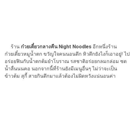
ร้าน
ก๋วยเตี๋ยวกลางคืน Night Noodles
อีกหนึ่งร้าน
ก๋วยเตี๋ยวหมูน้ำตก ขวัญใจคนนอนดึก หิวดึกยังไงก็เอาอยู่! ไป
อร่อยฟินกับน้ำตกต้มยำโบราณ รสชาติอร่อยกลมกล่อม ซด
น้ำลื่นนนคอ นอกจากนี้ที่ร้านยังมีเมนูอื่นๆ ไม่ว่าจะเป็น
ข้าวต้ม สุกี้ สายกินดึกมาแล้วต้องไม่ผิดหวังแน่นอนค่า