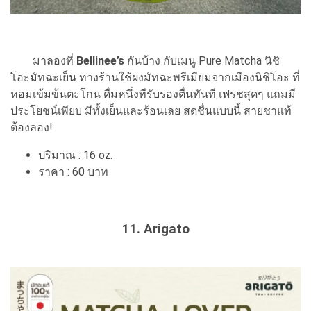
มาลองที่
Bellinee’s
กันบ้าง กับเมนู Pure Matcha นิชิ
โอะมัทฉะเย็น ทางร้านใช้ผงมัทฉะพรีเมียมจากเมืองนิชิโอะ ที่
หอมเข้มข้นตะโกน ดื่มหนึ่งทีรับรองตื่นทันที เฟรชสุดๆ แถมมี
ประโยชน์เพียบ มีทั้งเย็นและร้อนเลย สดชื่นแบบนี้ สายชาแท้
ต้องลอง!
ปริมาณ : 16 oz.
ราคา : 60 บาท
11. Arigato