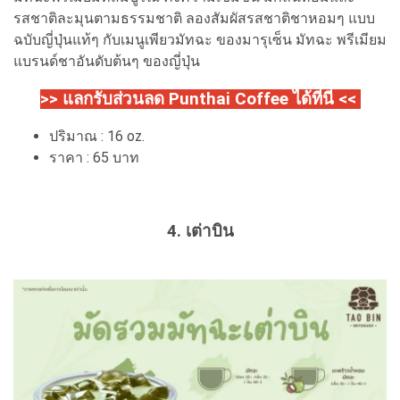
รสชาติละมุนตามธรรมชาติ ลองสัมผัสรสชาติชาหอมๆ แบบ
ฉบับญี่ปุ่นแท้ๆ กับเมนูเพียวมัทฉะ ของมารุเซ็น มัทฉะ พรีเมียม
แบรนด์ชาอันดับต้นๆ ของญี่ปุ่น
>> แลกรับส่วนลด Punthai Coffee ได้ที่นี่ <<
ปริมาณ : 16 oz.
ราคา : 65 บาท
4. เต่าบิน