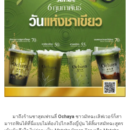
มาถึงร้านชาสุดเฟรนลี่
Ochaya
ชาวมัทฉะเลิฟเวอร์ก็สา
มารถฟินได้ที่นี่แบบไม่ต้องไปไกลถึงญี่ปุ่น ได้ลิ้มรสมัทฉะสูตร