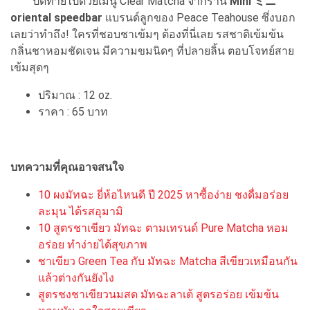
ปิดท้ายไปด้วยเมนู Clear Matcha จากร้าน
Mini ミニ
oriental speedbar
แบรนด์ลูกของ Peace Teahouse ซึ่งบอก
เลยว่าทำถึง! ใครที่ชอบชาเข้มๆ ต้องที่นี่เลย รสชาติเข้มข้น
กลิ่นชาหอมชัดเจน มีความขมนิดๆ ที่ปลายลิ้น ตอบโจทย์สาย
เข้มสุดๆ
ปริมาณ : 12 oz.
ราคา : 65 บาท
บทความที่คุณอาจสนใจ
10 ผงมัทฉะ ยี่ห้อไหนดี ปี 2025 หาซื้อง่าย ชงดื่มอร่อย
ละมุน ได้รสอุมามิ
10 สูตรชาเขียว มัทฉะ ตามเทรนด์ Pure Matcha หอม
อร่อย ทำง่ายได้สุขภาพ
ชาเขียว Green Tea กับ มัทฉะ Matcha สีเขียวเหมือนกัน
แล้วต่างกันยังไง
สูตรชงชาเขียวนมสด มัทฉะลาเต้ สูตรอร่อย เข้มข้น