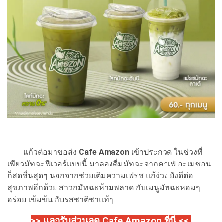
แก้วต่อมาขอส่ง
Cafe Amazon
เข้าประกวด ในช่วงที่
เพียวมัทฉะฟีเวอร์แบบนี้ มาลองดื่มมัทฉะจากคาเฟ่ อะเมซอน
ก็สดชื่นสุดๆ นอกจากช่วยเติมความเฟรช แก้ง่วง ยังดีต่อ
สุขภาพอีกด้วย สาวกมัทฉะห้ามพลาด กับเมนูมัทฉะหอมๆ
อร่อย เข้มข้น กับรสชาติชาแท้ๆ
>> แลกรับส่วนลด Cafe Amazon ที่นี่ <<