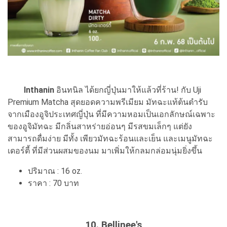
Inthanin
อินทนิล ได้ยกญี่ปุ่นมาให้แล้วที่ร้าน! กับ Uji
Premium Matcha สุดยอดความพรีเมียม มัทฉะแท้ต้นตำรับ
จากเมืองอูจิประเทศญี่ปุ่น ที่มีความหอมเป็นเอกลักษณ์เฉพาะ
ของอูจิมัทฉะ มีกลิ่นสาหร่ายอ่อนๆ มีรสขมเล็กๆ แต่ยัง
สามารถดื่มง่าย มีทั้ง เพียวมัทฉะร้อนและเย็น และเมนูมัทฉะ
เดอร์ตี้ ที่มีส่วนผสมของนม มาเพิ่มให้กลมกล่อมนุ่มยิ่งขึ้น
ปริมาณ : 16 oz.
ราคา : 70 บาท
10. Bellinee's