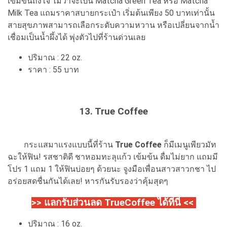
เข้มข้นถึงใจ ไม่ว่าจะเป็น Matcha Green Tea หรือ Matcha
Milk Tea แถมราคาสบายกระเป๋า เริ่มต้นเพียง 50 บาทเท่านั้น
สายสุขภาพสามารถเลือกระดับความหวาน หรือเปลี่ยนจากน้ำ
เชื่อมเป็นน้ำผึ้งได้ พุ่งตัวไปที่ร้านด่วนเลย
ปริมาณ : 22 oz.
ราคา : 55 บาท
13. True Coffee
กระแสมาแรงแบบนี้ที่ร้าน
True Coffee
ก็มีเมนูเพียวมัท
ฉะให้ฟิน! รสชาติดี ชาหอมทะลุแก้ว เข้มข้น ดื่มไม่ยาก แถมมี
โปร 1 แถม 1 ให้ฟินบ่อยๆ ด้วยนะ จูงมือเพื่อนสาวสาวกชา ไป
อร่อยสดชื่นกันได้เลย! หารกันรับรองว่าคุ้มสุดๆ
>> แลกรับส่วนลด TrueCoffee ได้ที่นี่ <<
ปริมาณ : 16 oz.