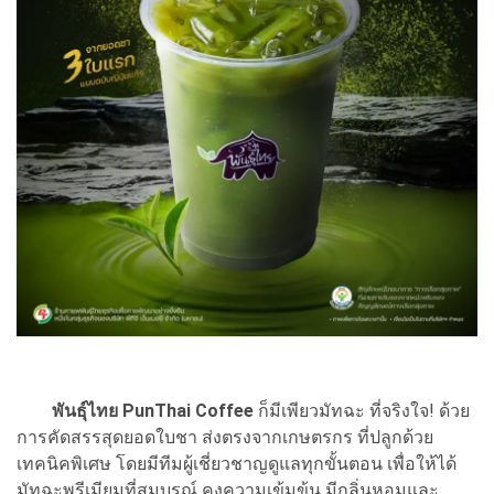
พันธุ์ไทย PunThai Coffee
ก็มีเพียวมัทฉะ ที่จริงใจ! ด้วย
การคัดสรรสุดยอดใบชา ส่งตรงจากเกษตรกร ที่ปลูกด้วย
เทคนิคพิเศษ โดยมีทีมผู้เชี่ยวชาญดูแลทุกขั้นตอน เพื่อให้ได้
มัทฉะพรีเมียมที่สมบูรณ์ คงความเข้มข้น มีกลิ่นหอมและ