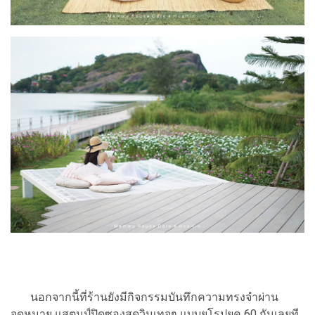
นอกจากนี้ที่ร้านยังมีกิจกรรมบันทึกความทรงจำผ่าน
จดหมาย แสตมป์ปิดซองสุดวินเทจๆ แบบยุโรปยุค 60 กันเลยที