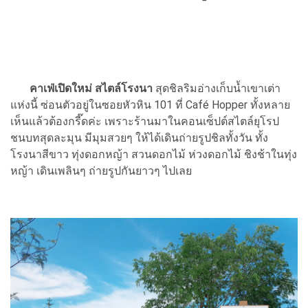
คาเฟ่เปิดใหม่ สไตล์โรงนา
สุดชิลริมอ่างเก็บน้ำเขาเต่า
แห่งนี้ ซ่อนตัวอยู่ในซอยหัวหิน 101 ที่ Café Hopper ทั้งหลาย
เห็นแล้วต้องกรี๊ดค่ะ เพราะร้านมาในคอนเซ็ปต์สไตล์ยุโรป
ชนบทสุดละมุน มีมุมสวยๆ ให้ได้เดินถ่ายรูปชิลทั้งวัน ทั้ง
โรงนาสีขาว ทุ่งดอกหญ้า สวนดอกไม้ ห่วงดอกไม้ ชิงช้าในทุ่ง
หญ้า เดินเพลินๆ ถ่ายรูปกันยาวๆ ไปเลย