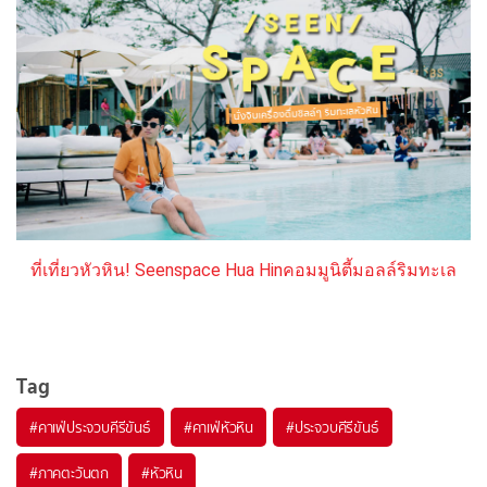
ที่เที่ยวหัวหิน! Seenspace Hua Hinคอมมูนิตี้มอลล์ริมทะเล
Tag
#
คาเฟ่ประจวบคีรีขันธ์
#
คาเฟ่หัวหิน
#
ประจวบคีรีขันธ์
#
ภาคตะวันตก
#
หัวหิน