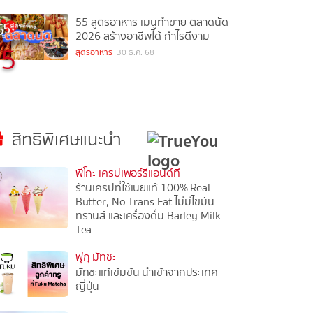
55 สูตรอาหาร เมนูทำขาย ตลาดนัด
2026 สร้างอาชีพได้ กำไรดีงาม
5
สูตรอาหาร
30 ธ.ค. 68
สิทธิพิเศษแนะนำ
พีโกะ เครปเพอร์รีแอนด์ที
ร้านเครปที่ใช้เนยแท้ 100% Real
Butter, No Trans Fat ไม่มีไขมัน
ทรานส์ และเครื่องดื่ม Barley Milk
Tea
ฟุกุ มัทชะ
มัทชะแท้เข้มข้น นำเข้าจากประเทศ
ญี่ปุ่น