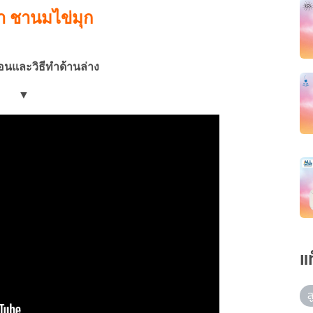
ำ ชานมไข่มุก
ตอนและวิธีทำด้านล่าง
▼
แ
ส