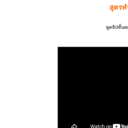
สูตรท
ดูคลิปขั้น