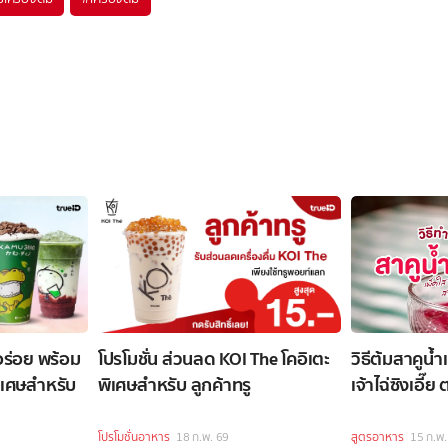
ร่อย พร้อม
โปรโมชั่น ส่วนลด KOI The โคอิเตะ
วิธีต้มสาคูน้ำ
เศษสำหรับ
พิเศษสำหรับ ลูกค้าทรู
เจ้าไฉ่ซิงเอี๊
โปรโมชั่นอาหาร
18 ก.พ. 69
สูตรอาหาร
15 ก.พ.