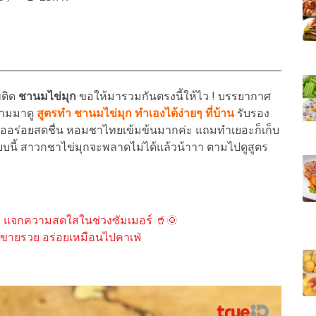
พติด
ชานมไข่มุก
ขอให้มารวมกันตรงนี้ให้ไว ! บรรยากาศ
ตามมาดู
สูตรทำ ชานมไข่มุก ทำเองได้ง่ายๆ ที่บ้าน
รับรอง
ื่มคืออร่อยสดชื่น หอมชาไทยเข้มข้นมากค่ะ แถมทำเยอะก็เก็บ
 แบบนี้ สาวกชาไข่มุกจะพลาดไม่ได้แล้วน้าาา ตามไปดูสูตร
นใจ แจกความสดใสในช่วงซัมเมอร์ 🥤🌞
ขายรวย อร่อยเหมือนไปคาเฟ่