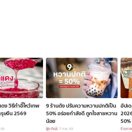
แดง วิธีทำอี๊ไหว้เทพ
9 ร้านดัง ปรับความหวานปกติเป็น
อัปเด
ย ตรุษจีน 2569
50% อร่อยกำลังดี ถูกใจสายหวาน
2026
น้อย
50% 
 69
ฟู้ด ทิปส์
7 ก.พ. 69
ร้านกา