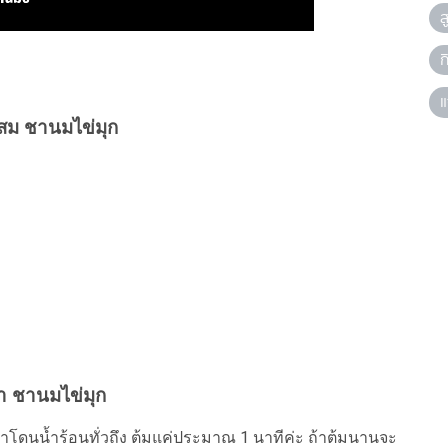
ส
ก
แ
สม ชานมไข่มุก
ทำ ชานมไข่มุก
โดนน้ำร้อนทั่วถึง ต้มแค่ประมาณ 1 นาทีค่ะ ถ้าต้มนานจะ