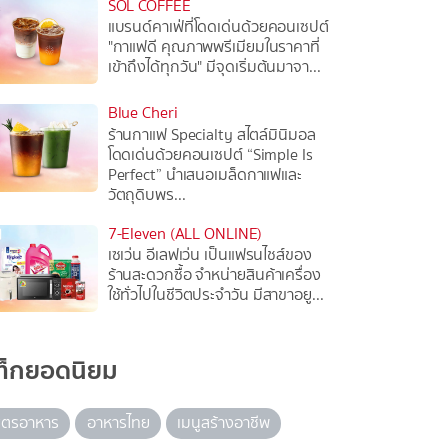
SOL COFFEE
แบรนด์คาเฟ่ที่โดดเด่นด้วยคอนเซปต์
"กาแฟดี คุณภาพพรีเมียมในราคาที่
เข้าถึงได้ทุกวัน" มีจุดเริ่มต้นมาจา...
Blue Cheri
ร้านกาแฟ Specialty สไตล์มินิมอล
โดดเด่นด้วยคอนเซปต์ “Simple Is
Perfect” นำเสนอเมล็ดกาแฟและ
วัตถุดิบพร...
7-Eleven (ALL ONLINE)
เซเว่น อีเลฟเว่น เป็นแฟรนไชส์ของ
ร้านสะดวกซื้อ จำหน่ายสินค้าเครื่อง
ใช้ทั่วไปในชีวิตประจำวัน มีสาขาอยู...
ท็กยอดนิยม
ูตรอาหาร
อาหารไทย
เมนูสร้างอาชีพ