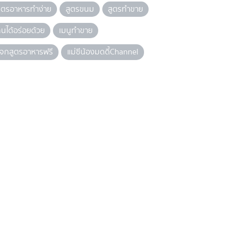
ูตรอาหารทำง่าย
สูตรขนม
สูตรทำขาย
ินได้อร่อยด้วย
เมนูทำขาย
จกสูตรอาหารฟรี
แม่ซีน้องมดดี้Channel