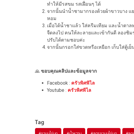
ทำให้มีรสขม รสเฝื่อนๆ ได้
จากนั้นนำน้ำชามากรองด้วยผ้าขาวบาง แยก
หอม
เมื่อได้น้ำชาแล้ว ใส่ครีมเทียม และน้ำ
จืดลงไป คนให้ละลายและเข้ากันดี ลองชิม
ปรับได้ตามชอบค่ะ
จากนั้นกรอกใส่ขวดหรือเหยือก เก็บใส่ตู้เย็
🙏
ขอบคุณคลิปและข้อมูลจาก
Facebook :
ครัวพิศพิไล
Youtube :
ครัวพิศพิไล
Tag
#
ชานมไข่มุก
#
น้ำหวาน
#
สูตรชานมไข่มุก
#
สูตร