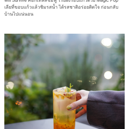
will Survive ค็อกเทลสีชมพู โรยผงรอบแก้วด้วย Magic Pop
เลียที่ขอบแก้วแล้วชิมรสน้ำ ได้รสชาติอร่อยติดใจ ก่อนกลับ
บ้านไปแน่นอน