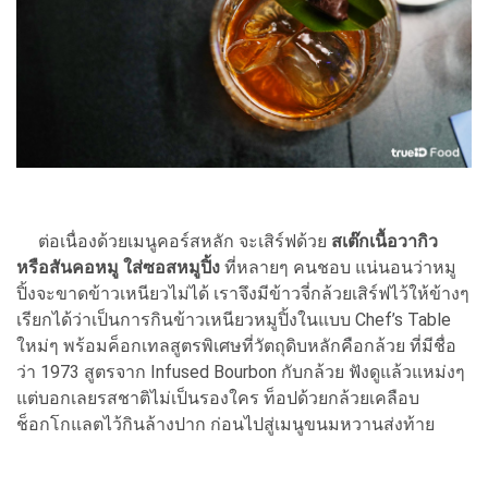
ต่อเนื่องด้วยเมนูคอร์สหลัก จะเสิร์ฟด้วย
สเต๊กเนื้อวากิว
หรือสันคอหมู ใส่ซอสหมูปิ้ง
ที่หลายๆ คนชอบ แน่นอนว่าหมู
ปิ้งจะขาดข้าวเหนียวไม่ได้ เราจึงมีข้าวจี่กล้วยเสิร์ฟไว้ให้ข้างๆ
เรียกได้ว่าเป็นการกินข้าวเหนียวหมูปิ้งในแบบ Chef’s Table
ใหม่ๆ พร้อมค็อกเทลสูตรพิเศษที่วัตถุดิบหลักคือกล้วย ที่มีชื่อ
ว่า 1973 สูตรจาก Infused Bourbon กับกล้วย ฟังดูแล้วแหม่งๆ
แต่บอกเลยรสชาติไม่เป็นรองใคร ท็อปด้วยกล้วยเคลือบ
ช็อกโกแลตไว้กินล้างปาก ก่อนไปสู่เมนูขนมหวานส่งท้าย