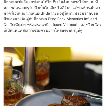
ค็อกเทลเช่นกัน เชฟแฮมได้ไอเดียเริ่มต้นมาจากไก่กอและที่
หลายคนน่าจะรู้จัก ซึ่งเป็นไก่เสียบไม้สีส้มๆ แต่ทางร้านนำมา
มาครีเอทและนำเสนอเป็นปลากะพงซูวีแทน พร้อมราดซอส
บ๊วยกอและจับคู่กับค็อกเทล Bring Back Memories Infused
Gin กับเซียงจา พร้อมรสชาติ Infused Vermouth ของบ๊วย ใคร
ที่เป็นแฟนคลับเก่าเซียงจา อยากให้ลองชิมเมนูนี้ดู