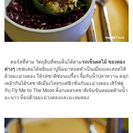
คอร์สที่สาม วัตถุดิบที่พบเห็นได้ตาม
รถเข็นผลไม้ ของดอง
ต่างๆ
เชฟแฮมได้หยิบเอาปูนิ่มมาทอดทำเป็นเมี่ยงและสอดไส้
ด้วยมะม่วงดอง ให้รสชาติซ่อนเปรี้ยว จิ้มกับน้ำปลาหวาน คลุก
เคล้ากันได้รสชาติเมี่ยงไทยๆแต่ฟิวชั่นกับมะม่วงดอง เสิร์ฟคู่
กับ Fly Me to The Moon ค็อกเทลรสชาติเข้มข้นหยอดด้วยน้ำ
มะนาว ท็อปด้วยมะม่วงดองและมะยมดอง