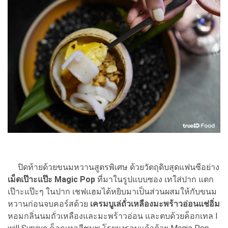
ปิดท้ายด้วยขนมหวานสูตรพิเศษ ด้วยวัตถุดิบสุดแฟนซีอย่าง
เม็ดเป๊าะแป๊ะ Magic Pop
ที่มาในรูปแบบซอง เทใส่ปาก แตก
เป๊าะแป๊ะๆ ในปาก เชฟแฮมได้หยิบมาเป็นส่วนผสมให้กับขนม
หวานก่อนจบคอร์สด้วย
เครมบูเล่ถั่วเหลืองมะพร้าวอ่อนแช่อิ่ม
หอมกลิ่นนมถั่วเหลืองและมะพร้าวอ่อน และตบด้วยค็อกเทล I