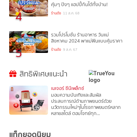
คุ้มๆ ปังๆ แฮปปี้กันได้ทั้งบ้าน!
4
ร้านดัง
11 ส.ค. 68
รวมโปรโมชั่น ร้านอาหาร วันแม่
สิงหาคม 2024 พาแม่ฟินแบบคุ้มราคา
5
ร้านดัง
9 ส.ค. 67
สิทธิพิเศษแนะนำ
เมเจอร์ ซีนีเพล็กซ์
มอบความบันเทิงและสัมผัส
ประสบการณ์ด้านภาพยนตร์ด้วย
นวัตกรรมใหม่ๆในโรงภาพยนตร์หลาก
หลายสไตล์ ตอบโจทย์ทุก...
แท็กยอดนิยม