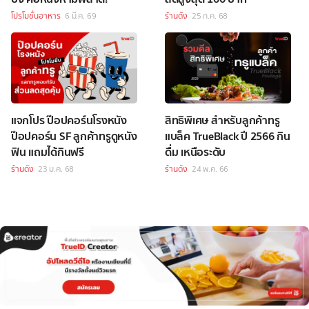
โปรโมชั่นอาหาร
6 มี.ค. 69
ร้านดัง
25 ก.ค. 68
แจกโปร ป๊อปคอร์นโรงหนัง
สิทธิพิเศษ สำหรับลูกค้าทรู
ป๊อปคอร์น SF ลูกค้าทรูดูหนัง
แบล็ค TrueBlack ปี 2566 กิน
ฟิน แถมได้กินฟรี
ดื่ม เหนือระดับ
ร้านดัง
23 ม.ค. 68
ร้านดัง
24 พ.ค. 66