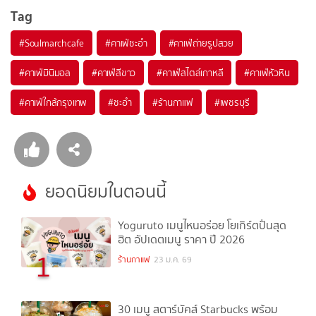
Tag
#
Soulmarchcafe
#
คาเฟ่ชะอำ
#
คาเฟ่ถ่ายรูปสวย
#
คาเฟ่มินิมอล
#
คาเฟ่สีขาว
#
คาเฟ่สไตล์เกาหลี
#
คาเฟ่หัวหิน
#
คาเฟ่ใกล้กรุงเทพ
#
ชะอำ
#
ร้านกาแฟ
#
เพชรบุรี
ยอดนิยมในตอนนี้
Yoguruto เมนูไหนอร่อย โยเกิร์ตปั่นสุด
ฮิต อัปเดตเมนู ราคา ปี 2026
1
ร้านกาแฟ
23 ม.ค. 69
30 เมนู สตาร์บัคส์ Starbucks พร้อม