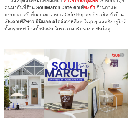
วันหยุดนี้ใครมีแพลนเที่ยว
คาเฟ่ใกล้กรุงเทพ
เราขอพาทุก
คนมากันที่ร้าน
SoulMarch Cafe คาเฟ่
ชะอำ
ร้านกาแฟ
บรรยากาศดี ที่บอกเลยว่าชาว Cafe Hopper ต้องเลิฟ ตัวร้าน
เป็น
คาเฟ่สีขาว มินิมอล สไตล์เกาหลี
เกาใจสุดๆ แถมยังอยู่ใกล้
ทั้งกรุงเทพ ใกล้ทั้งหัวหิน ใครแวะมารับรองว่าฟินใจฟู