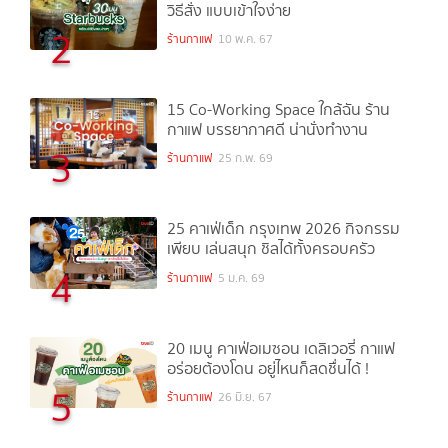
วิธีสั่ง แบบเข้าใจง่าย
2
ร้านกาแฟ
10 พ.ค. 67
15 Co-Working Space ใกล้ฉัน ร้าน
กาแฟ บรรยากาศดี น่านั่งทำงาน
3
ร้านกาแฟ
25 ก.พ. 69
25 คาเฟ่เด็ก กรุงเทพ 2026 กิจกรรม
เพียบ เล่นสนุก ชิลได้ทั้งครอบครัว
4
ร้านกาแฟ
5 ม.ค. 69
20 เมนู คาเฟ่อเมซอน เดลิเวอรี่ กาแฟ
อร่อยต้องโดน อยู่ไหนก็สดชื่นได้ !
5
ร้านกาแฟ
26 มิ.ย. 67