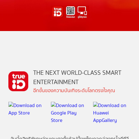
THE NEXT WORLD-CLASS SMART
ENTERTAINMENT
อีกขั้นของความบันเทิงระดับโลกตรงใจคุณ
วันนี้
ดู
สิทธิพิเศษ
อ่าน
เกม
ตาตั้ง
ช้อปปิ้ง
แพ็กเกจ
กล่องทรูไอดีทีวี