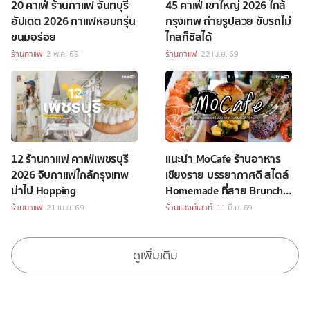
20 คาเฟ่ ร้านกาแฟ จันทบุรี
45 คาเฟ่ เขาใหญ่ 2026 ใกล้
อัปเดต 2026 กาแฟหอมกรุ่น
กรุงเทพ ถ่ายรูปสวย ขับรถไม่
ขนมอร่อย
ไกลก็ชิลได้
ร้านกาแฟ
2 พ.ค. 69
ร้านกาแฟ
22 เม.ย. 69
12 ร้านกาแฟ คาเฟ่เพชรบุรี
แนะนำ MoCafe ร้านอาหาร
2026 จิบกาแฟใกล้กรุงเทพ
เชียงราย บรรยากาศดี สไตล์
น่าไป Hopping
Homemade ที่สาย Brunch
และเบเกอรี่ต้องตกหลุมรัก!
ร้านกาแฟ
21 เม.ย. 69
ร้านแฮงค์เอาท์
11 มี.ค. 69
ดูเพิ่มเติม