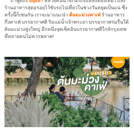
ถ้าพูดถึง
อยุธยา
หลายคนน่าจะนึกถึงแหล่งท่องเที่ยว และ
ร้านอาหารสุดอร่อยไว้ขับรถไปเที่ยวในช่วงวันหยุดเป็นแน่ ซึ่ง
ครั้งนี้ก็เช่นกัน เราจะมาแนะนำ
ต้นมะม่วงคาเฟ่
ร้านอาหาร
กึ่งคาเฟ่ บรรยากาศดี ริมแม่น้ำเจ้าพระยา บรรยากาศร่มรื่นใต้
ต้นมะม่วงสูงใหญ่ อีกหนึ่งจุดเช็คอินบรรยากาศดีใกล้กรุงเทพ
ที่หลายคนไม่ควรพลาด!