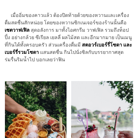
เมื่ออิ่มของคาวแล้ว ต้องปิดท้ายด้วยของหวานและเครื่อง
ดื่มสดชื่นสักหน่อย โดยของหวานซิกเนเจอร์ของร้านนั้นคือ
เซตวาฟเฟิล
สุดอลังการ มาทั้งไอศกรีม วาฟเฟิล รวมถึงท็อป
ปิ้ง อย่างกล้วย ซีเรียล เยลลี่ ผลไม้สด และอีกมากมาย เป็นเมนู
ที่กินได้ทั้งครอบครัว ส่วนเครื่องดื่มมี
สตอวร์เบอร์รี่โซดา และ
เบอร์รี่รวมโซดา
แสนสดชื่น กินไปนั่งชิลกับบรรยากาศสุด
ร่มรื่นริมน้ำไป บอกเลยว่าฟิน