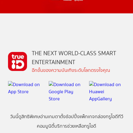
THE NEXT WORLD-CLASS SMART
ENTERTAINMENT
อีกขั้นของความบันเทิงระดับโลกตรงใจคุณ
วันนี้
ดู
สิทธิพิเศษ
อ่าน
เกม
ตาตั้ง
ช้อปปิ้ง
แพ็กเกจ
กล่องทรูไอดีทีวี
คอมมูนิตี้
บริการช่วยเหลือทรูไอดี