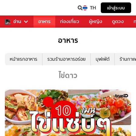
TH
เข้าสู่ระบบ
สารวงการเพลง
อ่าน
อาหาร
ท่องเที่ยว
ผู้หญิง
ดูดวง
ท
อาหาร
หน้าแรกอาหาร
รวมร้านอาหารอร่อย
บุฟเฟ่ต์
ร้านกา
ไข่ดาว