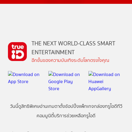
THE NEXT WORLD-CLASS SMART
ENTERTAINMENT
อีกขั้นของความบันเทิงระดับโลกตรงใจคุณ
วันนี้
ดู
สิทธิพิเศษ
อ่าน
เกม
ตาตั้ง
ช้อปปิ้ง
แพ็กเกจ
กล่องทรูไอดีทีวี
คอมมูนิตี้
บริการช่วยเหลือทรูไอดี