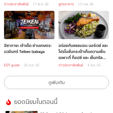
ข่าวประชาสัมพันธ์
17 พ.ค. 66
สูตรอาหาร
15 ก.พ. 66
อิซากายะ เจ้าเด็ด ย่านเกษตร-
อร่อยกับแซลมอน นอร์เวย์ และ
นวมินทร์ Teiken Izakaya
โปรโมชั่นกระเป๋าเก็บความเย็น
เฉพาะที่ ท็อปส์ และ เซ็นทรัล
ฟู้ด ฮอลล์
EDT guide
26 ต.ค. 65
ข่าวประชาสัมพันธ์
4 ส.ค. 65
ดูเพิ่มเติม
ยอดนิยมในตอนนี้