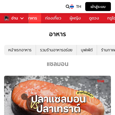
TH
เข้าสู่ระบบ
วงการเพลง
อ่าน
อาหาร
ท่องเที่ยว
ผู้หญิง
ดูดวง
ทรูไ
อาหาร
หน้าแรกอาหาร
รวมร้านอาหารอร่อย
บุฟเฟ่ต์
ร้านกา
แซลมอน