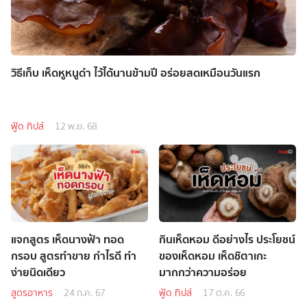
วิธีเก็บ เห็ดหูหนูดำ ไว้ได้นานข้ามปี อร่อยสดเหมือนวันแรก
ฟู้ด ทิปส์
12 พ.ย. 68
แจกสูตร เห็ดนางฟ้า ทอด
กินเห็ดหอม ดีอย่างไร ประโยชน์
กรอบ สูตรทำขาย กำไรดี ทำ
ของเห็ดหอม เห็ดชิตาเกะ
ง่ายนิดเดียว
มากกว่าความอร่อย
สูตรอาหาร
24 ก.ค. 67
ฟู้ด ทิปส์
17 ต.ค. 66