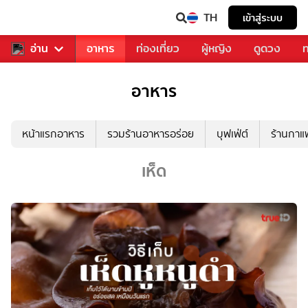
TH
เข้าสู่ระบบ
สารวงการเพลง
อ่าน
อาหาร
ท่องเที่ยว
ผู้หญิง
ดูดวง
ท
อาหาร
หน้าแรกอาหาร
รวมร้านอาหารอร่อย
บุฟเฟ่ต์
ร้านกา
เห็ด