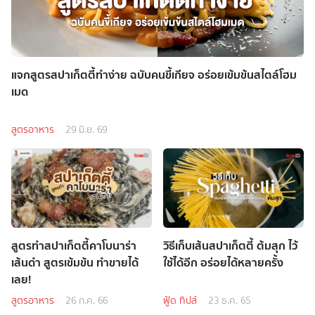
แจกสูตรสปาเก็ตตี้ทำง่าย ฉบับคนขี้เกียจ อร่อยเข้มข้นสไตล์โฮม
เมด
สูตรอาหาร
29 มิ.ย. 69
สูตรทำสปาเก็ตตี้คาโบนาร่า
วิธีเก็บเส้นสปาเก็ตตี้ ต้มสุก ไว้
เส้นดำ สูตรเข้มข้น ทำขายได้
ใช้ได้อีก อร่อยได้หลายครั้ง
เลย!
สูตรอาหาร
26 ก.ค. 66
ฟู้ด ทิปส์
23 ธ.ค. 65