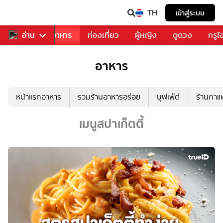
TH
เข้าสู่ระบบ
วงการเพลง
อ่าน
อาหาร
ท่องเที่ยว
ผู้หญิง
ดูดวง
ทรูไ
อาหาร
หน้าแรกอาหาร
รวมร้านอาหารอร่อย
บุฟเฟ่ต์
ร้านกา
เมนูสปาเก็ตตี้