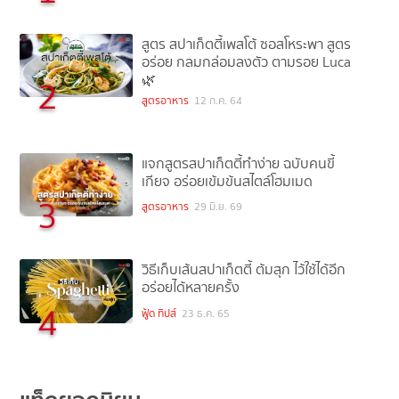
สูตร สปาเก็ตตี้เพสโต้ ซอสโหระพา สูตร
อร่อย กลมกล่อมลงตัว ตามรอย Luca
🌿
2
สูตรอาหาร
12 ก.ค. 64
แจกสูตรสปาเก็ตตี้ทำง่าย ฉบับคนขี้
เกียจ อร่อยเข้มข้นสไตล์โฮมเมด
3
สูตรอาหาร
29 มิ.ย. 69
วิธีเก็บเส้นสปาเก็ตตี้ ต้มสุก ไว้ใช้ได้อีก
อร่อยได้หลายครั้ง
4
ฟู้ด ทิปส์
23 ธ.ค. 65