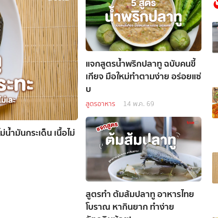
แจกสูตรน้ำพริกปลาทู ฉบับคนขี้
เกียจ มือใหม่ทำตามง่าย อร่อยแซ่
บ
สูตรอาหาร
14 พ.ค. 69
้ำมันกระเด็น เนื้อไม่
สูตรทำ ต้มส้มปลาทู อาหารไทย
โบราณ หากินยาก ทำง่าย