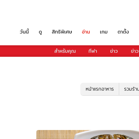
วันนี้
ดู
สิทธิพิเศษ
อ่าน
เกม
ตาตั้ง
สำหรับคุณ
กีฬา
ข่าว
ข่าว
หน้าแรกอาหาร
รวมร้า