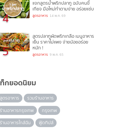
แจกสูตรน้ำพริกปลาทู ฉบับคนขี้
เกียจ มือใหม่ทำตามง่าย อร่อยแซ่บ
4
สูตรอาหาร
14 พ.ค. 69
สูตรปลาทูผัดพริกเกลือ เมนูอาหาร
เย็น ราคาไม่แพง จ่ายน้อยอร่อย
5
หนัก !
สูตรอาหาร
9 พ.ค. 65
แท็กยอดนิยม
สูตรอาหาร
รวมร้านอาหาร
ร้านอาหารกรุงเทพ
กรุงเทพ
ร้านอาหารใกล้ฉัน
ฟู้ดทิปส์