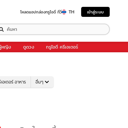
TH
เข้าสู่ระบบ
โหลดแอป
กล่องทรูไอดี ทีวี
ผู้หญิง
ดูดวง
ทรูไอดี ครีเอเตอร์
ีเอเตอร์ อาหาร
อื่นๆ