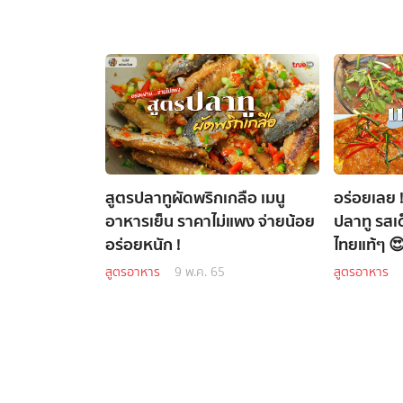
สูตรปลาทูผัดพริกเกลือ เมนู
อร่อยเลย 
อาหารเย็น ราคาไม่แพง จ่ายน้อย
ปลาทู รสเ
อร่อยหนัก !
ไทยแท้ๆ 
สูตรอาหาร
9 พ.ค. 65
สูตรอาหาร