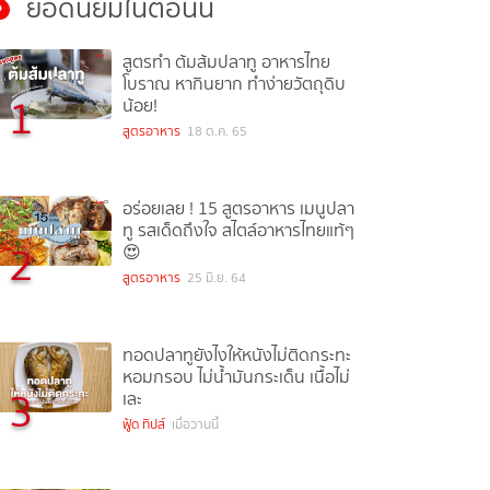
ยอดนิยมในตอนนี้
สูตรทำ ต้มส้มปลาทู อาหารไทย
โบราณ หากินยาก ทำง่ายวัตถุดิบ
1
น้อย!
สูตรอาหาร
18 ต.ค. 65
อร่อยเลย ! 15 สูตรอาหาร เมนูปลา
ทู รสเด็ดถึงใจ สไตล์อาหารไทยแท้ๆ
2
😍
สูตรอาหาร
25 มิ.ย. 64
ทอดปลาทูยังไงให้หนังไม่ติดกระทะ
หอมกรอบ ไม่น้ำมันกระเด็น เนื้อไม่
3
เละ
ฟู้ด ทิปส์
เมื่อวานนี้