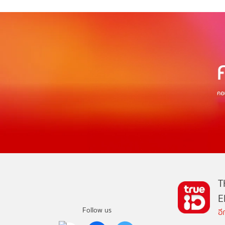
T
E
Follow us
อ