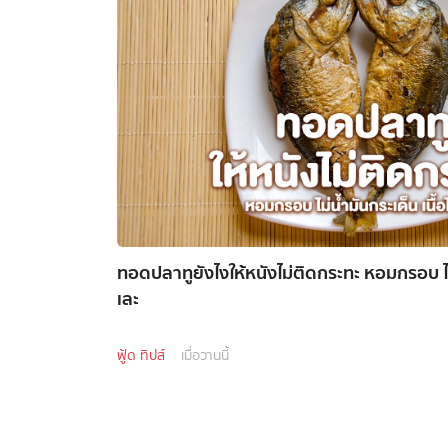
ทอดปลาทูยังไงให้หนังไม่ติดกระทะ หอมกรอบ ไม่น
เละ
ฟู้ด ทิปส์
เมื่อวานนี้