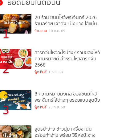
ยอดนิยมในตอนนี้
20 ร้าน ขนมไหว้พระจันทร์ 2026
ร้านอร่อย เจ้าดัง แป้งบาง ไส้แน่น
1
ร้านขนม
10 ก.ค. 69
สารทจีนไหว้อะไรบ้าง? รวมของไหว้
ความหมายดี สำหรับไหว้สารทจีน
2
2568
ฟู้ด ทิปส์
1 ก.ย. 68
8 ความหมายมงคล ของขนมไหว้
พระจันทร์ไส้ต่างๆ อร่อยแบบสุดปัง
3
ฟู้ด ทิปส์
25 ก.ย. 68
สูตรบ๊ะจ่าง ข้าวนุ่ม เครื่องแน่น
อร่อยทำง่าย พร้อม วิธีห่อบ๊ะจ่าง