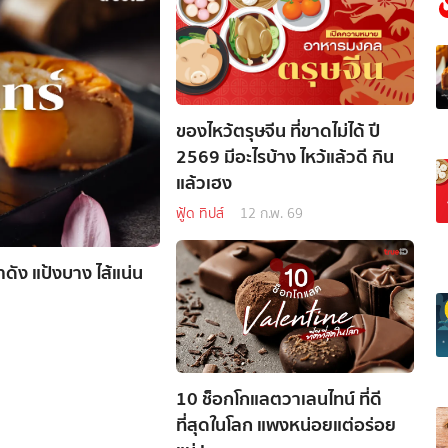
ของไหว้ตรุษจีน ที่ขาดไม่ได้ ปี
2569 มีอะไรบ้าง ไหว้แล้วดี กิน
แล้วเฮง
ฟู้ด ทิปส์
12 ก.พ. 69
าดัง แป้งบาง ไส้แน่น
10 ช็อกโกแลตวาเลนไทน์ ที่ดี
ที่สุดในโลก แพงหน่อยแต่อร่อย