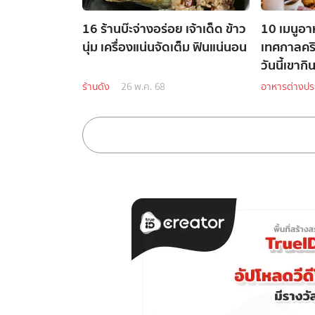
16 ร้านบ๊ะจ่างอร่อย เจ้าเด็ด ข้าว
10 เมนูอา
นุ่ม เครื่องแน่นจัดเต็ม ฟินแน่นอน
เทศกาลคร
วันนี้เขากิ
ร้านดัง
26 พ.ค. 68
อาหารต่างปร