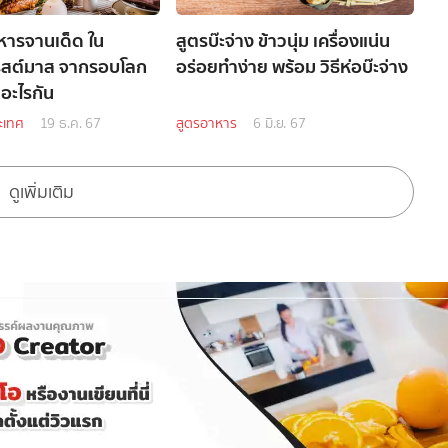
หารจานเด็ด ใน
สูตรบ๊ะจ่าง ข้าวนุ่ม เครื่องแน่น
ิสต์มาส จากรอบโลก
อร่อยทำง่าย พร้อม วิธีห่อบ๊ะจ่าง
นอะไรกัน
ะเทศ
19 ธ.ค. 67
สูตรอาหาร
6 มิ.ย. 67
ดูเพิ่มเติม