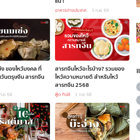
แน่ !
อาหารต่างประเทศ
3 ก.พ. 69
ข่ง ของไหว้มงคล ที่
สารทจีนไหว้อะไรบ้าง? รวมของ
นวันตรุษจีน สารทจีน
ไหว้ความหมายดี สำหรับไหว้
สารทจีน 2568
ก.ย. 68
ฟู้ด ทิปส์
1 ก.ย. 68