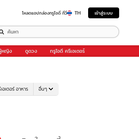
TH
เข้าสู่ระบบ
โหลดแอป
กล่องทรูไอดี ทีวี
ผู้หญิง
ดูดวง
ทรูไอดี ครีเอเตอร์
ีเอเตอร์ อาหาร
อื่นๆ