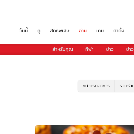
วันนี้
ดู
สิทธิพิเศษ
อ่าน
เกม
ตาตั้ง
สำหรับคุณ
กีฬา
ข่าว
ข่าว
หน้าแรกอาหาร
รวมร้า