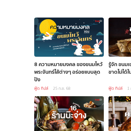
8 ความหมายมงคล ของขนมไหว้
รู้จัก ขนมเ
พระจันทร์ไส้ต่างๆ อร่อยแบบสุด
ขาดไม่ได้ใ
ปัง
ฟู้ด ทิปส์
25 ก.ย. 68
ฟู้ด ทิปส์
1 